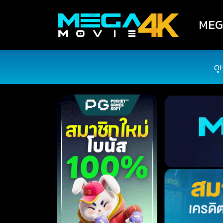
MEGA
ดู