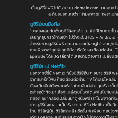
เว็บดูซีรี่ย์ฟรี ไม่มีโฆษณา domain.com หากคุณกำลัง
ละก็ขอบอกเลยว่า “ห้ามพลาด!” เพราะบทความ
ดูซีรี่ย์บนมือถือ
"มาลองเลยกับเว็บดูซีรีส์สุดเจ๋ง แบบไม่มีโฆษณากั
เลยทุกอุปกรณ์ทางเข้า ไม่ว่าจะเป็น IOS – Android หร
สำหรับการดูซีรี่ย์ฟรี คุณสามารถเลือกดูได้เลยทุกเรื
คอมพิวเตอร์ทุกรุ่นทุกยี่ห้อ หรือใครจะเชื่อมต่อผ
Episode ได้หมด เลือกได้เลยตามต้องการ เปลี่ยนตอนเ
ดูซีรี่ย์ใหม่ Netflix
นอกจากซีรี่ย์ Netflix ก็ยังมีซีรี่ย์อื่น ๆ อย่าง ซ
จากสมาร์ทโฟน ก็ยังเชื่อมต่อผ่าน TV ได้เลยไหลลื่น ห
ต้องเสียเงินให้แพลตฟอร์มไหนอีกต่อไป ทุกเรื่องเว็บนี้จ
อย่ารอช้าที่จะมาเลือกแหล่งรชนี้เพลิดเพลินไปกับหนังให
ตลอด อยากลองเปลี่ยนมาดูหนังฟรี เราไม่พลาดที่จะแนะน
การดูซีรี่ย์จะกลายเป็นเรื่องง่าย.. ซีรี่ย์ Netflix เป็
ไทย ซีรีส์ญี่ปุ่น ซีรีส์เกาหลี หรืออื่น ๆ เพียบ ตอ
เดือน ดูแล้วระบบทันสมัย รวดเร็ว ไม่ต้องดาวน์โหลด