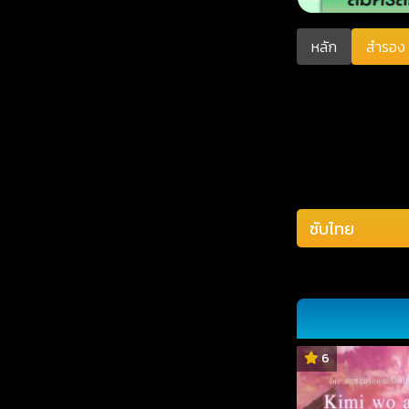
หลัก
สำรอง 
6