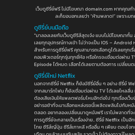
เว็บดูซีรี่ย์ฟรี ไม่มีโฆษณา domain.com หากคุณกำลัง
ละก็ขอบอกเลยว่า “ห้ามพลาด!” เพราะบทความ
ดูซีรี่ย์บนมือถือ
"มาลองเลยกับเว็บดูซีรีส์สุดเจ๋ง แบบไม่มีโฆษณากั
เลยทุกอุปกรณ์ทางเข้า ไม่ว่าจะเป็น IOS – Android หร
สำหรับการดูซีรี่ย์ฟรี คุณสามารถเลือกดูได้เลยทุกเรื
คอมพิวเตอร์ทุกรุ่นทุกยี่ห้อ หรือใครจะเชื่อมต่อผ
Episode ได้หมด เลือกได้เลยตามต้องการ เปลี่ยนตอนเ
ดูซีรี่ย์ใหม่ Netflix
นอกจากซีรี่ย์ Netflix ก็ยังมีซีรี่ย์อื่น ๆ อย่าง ซ
จากสมาร์ทโฟน ก็ยังเชื่อมต่อผ่าน TV ได้เลยไหลลื่น ห
ต้องเสียเงินให้แพลตฟอร์มไหนอีกต่อไป ทุกเรื่องเว็บนี้จ
อย่ารอช้าที่จะมาเลือกแหล่งรชนี้เพลิดเพลินไปกับหนังให
ตลอด อยากลองเปลี่ยนมาดูหนังฟรี เราไม่พลาดที่จะแนะน
การดูซีรี่ย์จะกลายเป็นเรื่องง่าย.. ซีรี่ย์ Netflix เป็
ไทย ซีรีส์ญี่ปุ่น ซีรีส์เกาหลี หรืออื่น ๆ เพียบ ตอ
เดือน ดูแล้วระบบทันสมัย รวดเร็ว ไม่ต้องดาวน์โหลด