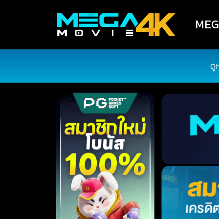
MEGA
ดู