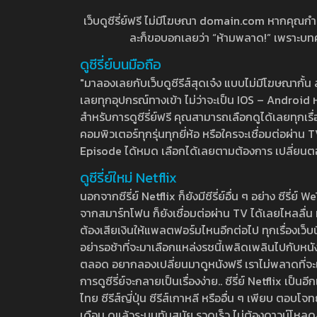
เว็บดูซีรี่ย์ฟรี ไม่มีโฆษณา domain.com หากคุณกำลัง
ละก็ขอบอกเลยว่า “ห้ามพลาด!” เพราะบทความ
ดูซีรี่ย์บนมือถือ
"มาลองเลยกับเว็บดูซีรีส์สุดเจ๋ง แบบไม่มีโฆษณากั
เลยทุกอุปกรณ์ทางเข้า ไม่ว่าจะเป็น IOS – Android หร
สำหรับการดูซีรี่ย์ฟรี คุณสามารถเลือกดูได้เลยทุกเรื
คอมพิวเตอร์ทุกรุ่นทุกยี่ห้อ หรือใครจะเชื่อมต่อผ
Episode ได้หมด เลือกได้เลยตามต้องการ เปลี่ยนตอนเ
ดูซีรี่ย์ใหม่ Netflix
นอกจากซีรี่ย์ Netflix ก็ยังมีซีรี่ย์อื่น ๆ อย่าง ซ
จากสมาร์ทโฟน ก็ยังเชื่อมต่อผ่าน TV ได้เลยไหลลื่น ห
ต้องเสียเงินให้แพลตฟอร์มไหนอีกต่อไป ทุกเรื่องเว็บนี้จ
อย่ารอช้าที่จะมาเลือกแหล่งรชนี้เพลิดเพลินไปกับหนังให
ตลอด อยากลองเปลี่ยนมาดูหนังฟรี เราไม่พลาดที่จะแนะน
การดูซีรี่ย์จะกลายเป็นเรื่องง่าย.. ซีรี่ย์ Netflix เป็
ไทย ซีรีส์ญี่ปุ่น ซีรีส์เกาหลี หรืออื่น ๆ เพียบ ตอ
เดือน ดูแล้วระบบทันสมัย รวดเร็ว ไม่ต้องดาวน์โหลด