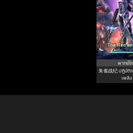
พากย์ไ
朱雀战纪 ปฏิบัติกา
เพลิง