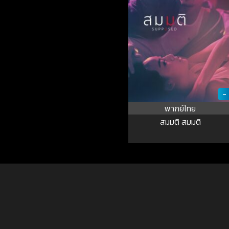
-
พากย์ไทย
สมมติ สมมติ