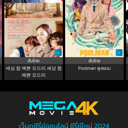
-
-
ซับไทย
ซับไทย
세상 참 예쁜 오드리 세상 참
Poolman พูลแมน
예쁜 오드리
เว็บดูซีรี่ย์ออนไลน์ ซีรี่ย์ใหม่ 2024