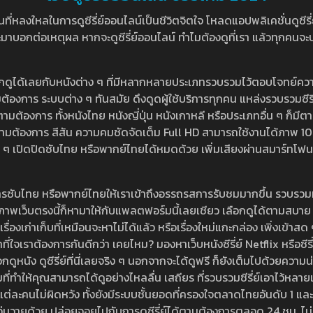
หลงใหลในการดูซีรี่ย์ออนไลน์เป็นชีวิตจิตใจ โหลดแอปพลิเคชั่นดูซีรี่ย์ใ
อกต่อเหตุผล หากจะดูซีรี่ย์ออนไลน์ ทำไมต้องดูที่เรา แล้วทุกคนจะปฏิเสธ
ลือกดูได้เลยกับหนังต่าง ๆ ที่มีหลากหลายประเภทรวบรวมไว้ตอบโจทย์คว
องการ ระบบต่าง ๆ ทันสมัย ดึงดูดผู้ใช้บริการทุกคน แหล่งรวบรวมซีรี่ย์ไ
ามต้องการ ทั้งหนังไทย หนังญี่ปุ่น หนังเกาหลี หรือประเภทอื่น ๆ ก็มีต
้เลยตามต้องการ สีสัน ความคมชัดจัดเต็ม Full HD สามารถใช้งานได้ภา
ปิดปิดซับไทย หรือพากย์ไทยได้หมดด้วย เพิ่มเสียงผ่านสมาร์ทโฟน หรือ
ที่มีบริการซับไทย หรือพากย์ไทยให้เราเข้าถึงอรรถรสการรับชมมากขึ้น รวบ
าพเว็บตรงนี้ก็หามาให้กับแพลตฟอร์มนี้เลยเชียว เลือกดูได้ตามสบาย ระบบ
งเรื่องเก่าเก็บที่เหมือนจะหาไม่ได้แล้ว หรือเรื่องใหม่แกะกล่อง เพิ่งเข้า
ี่ใจเราต้องการกันดีกว่า เคยไหม? มองหาเว็บหนังซีรี่ย์ Netflix หรือซีรี่
หนัง ดูซีรี่ย์ที่นี่เลยจริง ๆ นอกจากจะได้ดูฟรี ก็ยังเต็มไปด้วยความน
มที่ทำให้คุณสามารถได้ดูอย่างไหลลื่น เสถียร ที่รวบรวมซีรี่ย์เอาไว้หลายเรื่อ
องแต่ละคนไม่ผิดหวัง ทั้งยังมีระบบชั้นยอดที่ครองใจตลาดไทยอันดับ 1 และ
้วุ่นวายด้วย ปล่อยจอยไปกับการดูซีรี่ย์ได้ตามต้องการตลอด 24 ชม. ไม