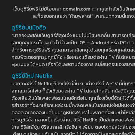
เว็บดูซีรี่ย์ฟรี ไม่มีโฆษณา domain.com หากคุณกำลังเป็นอีกคนที่
ละก็ขอบอกเลยว่า “ห้ามพลาด!” เพราะบทความนี้เราจะมาบ
ดูซีรี่ย์บนมือถือ
"มาลองเลยกับเว็บดูซีรีส์สุดเจ๋ง แบบไม่มีโฆษณากั้น สามารถเ
เลยทุกอุปกรณ์ทางเข้า ไม่ว่าจะเป็น IOS – Android หรือ PC ตามต้
สำหรับการดูซีรี่ย์ฟรี คุณสามารถเลือกดูได้เลยทุกเรื่องทุกสไตล์ต
คอมพิวเตอร์ทุกรุ่นทุกยี่ห้อ หรือใครจะเชื่อมต่อผ่าน TV ก็ได
Episode ได้หมด เลือกได้เลยตามต้องการ เปลี่ยนตอนเองสบาย ๆ เ
ดูซีรี่ย์ใหม่ Netflix
นอกจากซีรี่ย์ Netflix ก็ยังมีซีรี่ย์อื่น ๆ อย่าง ซีรี่ย์ WeTV 
จากสมาร์ทโฟน ก็ยังเชื่อมต่อผ่าน TV ได้เลยไหลลื่น หนังดีมีคุณภ
ต้องเสียเงินให้แพลตฟอร์มไหนอีกต่อไป ทุกเรื่องเว็บนี้จัดให้ได้ทั้
อย่ารอช้าที่จะมาเลือกแหล่งรชนี้เพลิดเพลินไปกับหนังใหม่หนังเก่าท
ตลอด อยากลองเปลี่ยนมาดูหนังฟรี เราไม่พลาดที่จะแนะนำให้เลือกดู
การดูซีรี่ย์จะกลายเป็นเรื่องง่าย.. ซีรี่ย์ Netflix เป็นอีกแพลตฟอร์
ไทย ซีรีส์ญี่ปุ่น ซีรีส์เกาหลี หรืออื่น ๆ เพียบ ตอบโจทย์สไตล์ข
เดือน ดูแล้วระบบทันสมัย รวดเร็ว ไม่ต้องดาวน์โหลดลงเครื่องให