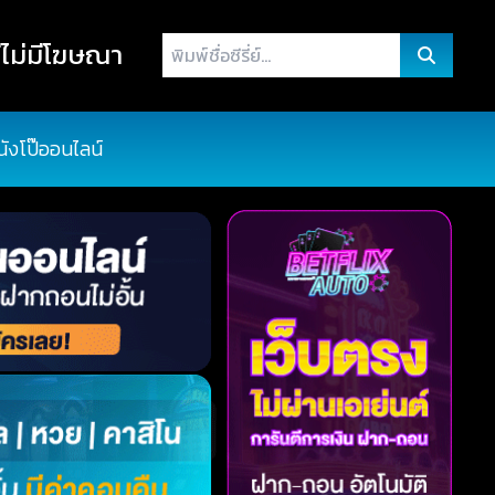
พิมพ์
ไม่มีโฆษณา
ชื่อ
ซี
รี่
นังโป๊ออนไลน์
ย์...