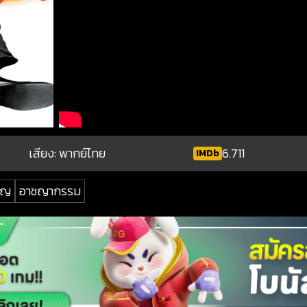
เสียง: พากย์ไทย
6.711
IMDb
ัญ
อาชญากรรม