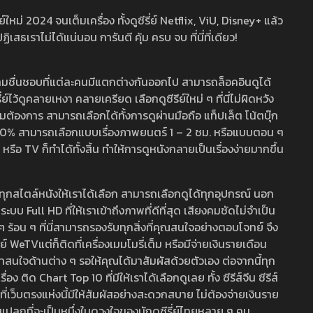
หม่ 2024 จนเต็มเครื่อง ทั้งดูซีรี่ย์ Netflix, ViU, Disney+ แล้ว
เราไม่ได้แน่นอน การันตี คุ้ม ครบ จบ ที่นี่ที่เดียว!
ามชื่นชอบที่แต่ละคนมีแตกต่างกันออกไป สามารถล็อคอินดูได้
ว้ดูคลายเหงา คลายเครียด เลือกดูซีรีย์ใหม่ ๆ ที่นี่ไม่ผิดหวัง
ามต้องการ สามารถเลือกได้ทั้งการดูผ่านมือถือ แท็ปเล็ต โน้ตบุ๊ก
พ 100% สามารถเลือกแบบเรื่องภาพยนตร์ 1 – 2 ชม. หรือแบบตอน ๆ
 TV ก็ทำได้ทั้งสิ้น ทำให้การดูหนังกลายเป็นเรื่องง่ายมากขึ้น
รวมทุกสไตล์หนังให้เราได้เลือก สามารถเลือกดูได้ทุกอุปกรณ์ นอก
 Full HD ที่ให้เราเข้าถึงภาพที่ดีที่สุด เสียงคมชัดไม่จำเป็น
สด ๆ ร้อน ๆ ที่นี่สามารถรองรับทุกสิ่งที่คุณสนใจอย่างตอบโจทย์ จึง
ย์ WeTVแต่ก็ติดที่เครื่องเมมโมรี่เต็ม หรือมีจ่ายเงินรายเดือน
่าสนใจด้านต่าง ๆ รอให้คุณได้มาสัมผัสด้วยตัวเอง ต่อจากนี้ทุก
ง ติด Chart Top 10 ที่มีให้เราได้เลือกดูเลย ทั้ง ซีรีส์จีน ซีรีส์
ที่เว็บตรงแห่งนี้มีให้สัมผัสอย่างสะดวกสบาย ไม่ต้องจ่ายเงินราย
่แปลกที่จะเป็นหนึ่งในดวงใจของนักดูซีรี่ย์ไทยหลาย ๆ คน