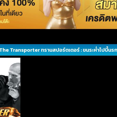
The Transporter ทรานสปอร์ตเตอร์ : ขนระห่ำไปบี้นร