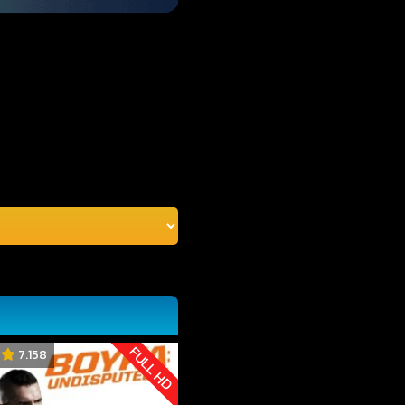
FULL HD
7.158