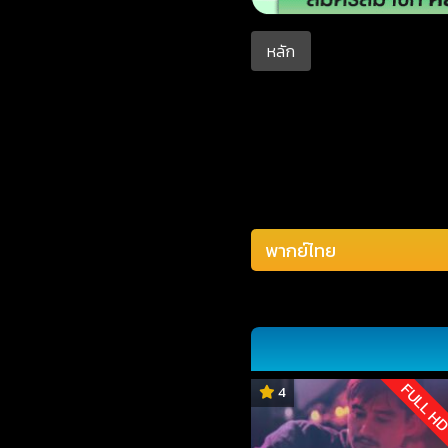
หลัก
FULL H
4