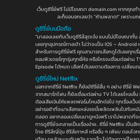
เว็บดูซีรี่ย์ฟรี ไม่มีโฆษณา domain.com หากคุณกำลัง
ละก็ขอบอกเลยว่า “ห้ามพลาด!” เพราะบทความ
ดูซีรี่ย์บนมือถือ
"มาลองเลยกับเว็บดูซีรีส์สุดเจ๋ง แบบไม่มีโฆษณากั
เลยทุกอุปกรณ์ทางเข้า ไม่ว่าจะเป็น IOS – Android หร
สำหรับการดูซีรี่ย์ฟรี คุณสามารถเลือกดูได้เลยทุกเรื
คอมพิวเตอร์ทุกรุ่นทุกยี่ห้อ หรือใครจะเชื่อมต่อผ
Episode ได้หมด เลือกได้เลยตามต้องการ เปลี่ยนตอนเ
ดูซีรี่ย์ใหม่ Netflix
นอกจากซีรี่ย์ Netflix ก็ยังมีซีรี่ย์อื่น ๆ อย่าง ซ
จากสมาร์ทโฟน ก็ยังเชื่อมต่อผ่าน TV ได้เลยไหลลื่น ห
ต้องเสียเงินให้แพลตฟอร์มไหนอีกต่อไป ทุกเรื่องเว็บนี้จ
อย่ารอช้าที่จะมาเลือกแหล่งรชนี้เพลิดเพลินไปกับหนังให
ตลอด อยากลองเปลี่ยนมาดูหนังฟรี เราไม่พลาดที่จะแนะน
การดูซีรี่ย์จะกลายเป็นเรื่องง่าย.. ซีรี่ย์ Netflix เป็
ไทย ซีรีส์ญี่ปุ่น ซีรีส์เกาหลี หรืออื่น ๆ เพียบ ตอ
เดือน ดูแล้วระบบทันสมัย รวดเร็ว ไม่ต้องดาวน์โหลด