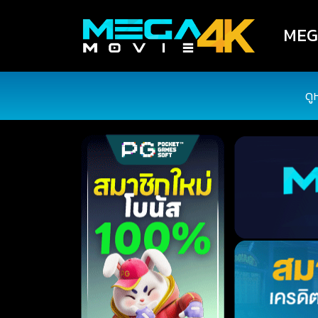
MEGA
ดู