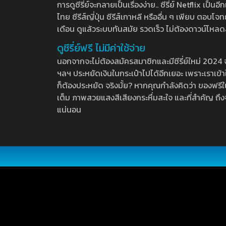
การดูซีรี่ย์จะกลายเป็นเรื่องง่าย.. ซีรี่ย์ Netflix เป็
ไทย ซีรีส์ญี่ปุ่น ซีรีส์เกาหลี หรืออื่น ๆ เพียบ ตอ
เดือน ดูแล้วระบบทันสมัย รวดเร็ว ไม่ต้องดาวน์โหลด
ดูซีรี่ย์ฟรี ไม่มีค่าใช้จ่าย
นอกจากจะไม่ต้องสมัครสมาชิกและมีซีรี่ย์ใหม่ 2024 จุกๆ
ฯลฯ ประหยัดเงินในกระเป๋าไปได้อีกเยอะ เพราะเราเข้าใจ
ก็ต้องประหยัด จริงมั้ย? หากคุณกำลังคิดว่า ของฟรีใน
เต็ม ภาพสวยแสงสีเสียงกระหึ่มสะใจ และที่สำคัญ ถึงจ
แน่นอน