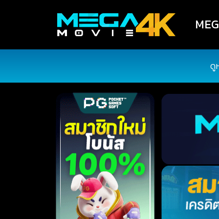
MEGA
ดู