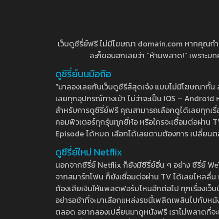
เว็บดูซีรี่ย์ฟรี ไม่มีโฆษณา domain.com หากคุณกำลัง
ละก็ขอบอกเลยว่า “ห้ามพลาด!” เพราะบทความ
ดูซีรี่ย์บนมือถือ
"มาลองเลยกับเว็บดูซีรีส์สุดเจ๋ง แบบไม่มีโฆษณากั
เลยทุกอุปกรณ์ทางเข้า ไม่ว่าจะเป็น IOS – Android หร
สำหรับการดูซีรี่ย์ฟรี คุณสามารถเลือกดูได้เลยทุกเรื
คอมพิวเตอร์ทุกรุ่นทุกยี่ห้อ หรือใครจะเชื่อมต่อผ
Episode ได้หมด เลือกได้เลยตามต้องการ เปลี่ยนตอนเ
ดูซีรี่ย์ใหม่ Netflix
นอกจากซีรี่ย์ Netflix ก็ยังมีซีรี่ย์อื่น ๆ อย่าง ซ
จากสมาร์ทโฟน ก็ยังเชื่อมต่อผ่าน TV ได้เลยไหลลื่น ห
ต้องเสียเงินให้แพลตฟอร์มไหนอีกต่อไป ทุกเรื่องเว็บนี้จ
อย่ารอช้าที่จะมาเลือกแหล่งรชนี้เพลิดเพลินไปกับหนังให
ตลอด อยากลองเปลี่ยนมาดูหนังฟรี เราไม่พลาดที่จะแนะน