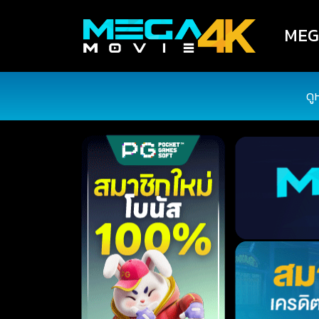
MEGA
ดู