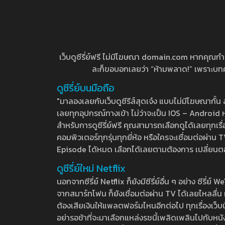
เว็บดูซีรี่ย์ฟรี ไม่มีโฆษณา domain.com หากคุณกำลัง
ละก็ขอบอกเลยว่า “ห้ามพลาด!” เพราะบทความ
ดูซีรี่ย์บนมือถือ
"มาลองเลยกับเว็บดูซีรีส์สุดเจ๋ง แบบไม่มีโฆษณากั
เลยทุกอุปกรณ์ทางเข้า ไม่ว่าจะเป็น IOS – Android หร
สำหรับการดูซีรี่ย์ฟรี คุณสามารถเลือกดูได้เลยทุกเรื
คอมพิวเตอร์ทุกรุ่นทุกยี่ห้อ หรือใครจะเชื่อมต่อผ
Episode ได้หมด เลือกได้เลยตามต้องการ เปลี่ยนตอนเ
ดูซีรี่ย์ใหม่ Netflix
นอกจากซีรี่ย์ Netflix ก็ยังมีซีรี่ย์อื่น ๆ อย่าง ซ
จากสมาร์ทโฟน ก็ยังเชื่อมต่อผ่าน TV ได้เลยไหลลื่น ห
ต้องเสียเงินให้แพลตฟอร์มไหนอีกต่อไป ทุกเรื่องเว็บนี้จ
อย่ารอช้าที่จะมาเลือกแหล่งรชนี้เพลิดเพลินไปกับหนังให