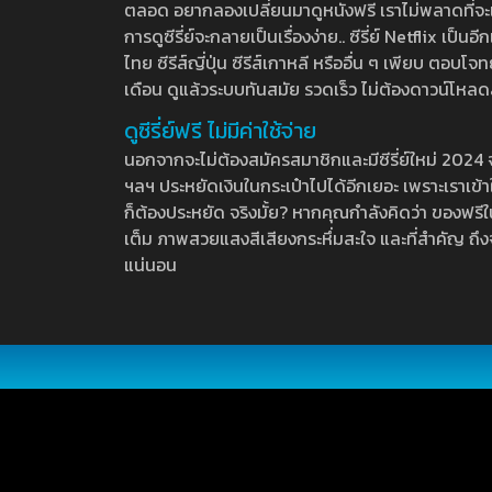
ตลอด อยากลองเปลี่ยนมาดูหนังฟรี เราไม่พลาดที่จะแนะน
การดูซีรี่ย์จะกลายเป็นเรื่องง่าย.. ซีรี่ย์ Netflix เป็
ไทย ซีรีส์ญี่ปุ่น ซีรีส์เกาหลี หรืออื่น ๆ เพียบ ตอ
เดือน ดูแล้วระบบทันสมัย รวดเร็ว ไม่ต้องดาวน์โหลด
ดูซีรี่ย์ฟรี ไม่มีค่าใช้จ่าย
นอกจากจะไม่ต้องสมัครสมาชิกและมีซีรี่ย์ใหม่ 2024 จุกๆ
ฯลฯ ประหยัดเงินในกระเป๋าไปได้อีกเยอะ เพราะเราเข้าใจ
ก็ต้องประหยัด จริงมั้ย? หากคุณกำลังคิดว่า ของฟรีใน
เต็ม ภาพสวยแสงสีเสียงกระหึ่มสะใจ และที่สำคัญ ถึงจ
แน่นอน