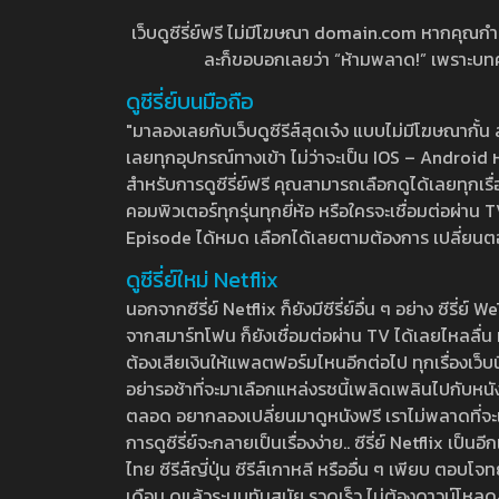
เว็บดูซีรี่ย์ฟรี ไม่มีโฆษณา domain.com หากคุณกำลัง
ละก็ขอบอกเลยว่า “ห้ามพลาด!” เพราะบทความ
ดูซีรี่ย์บนมือถือ
"มาลองเลยกับเว็บดูซีรีส์สุดเจ๋ง แบบไม่มีโฆษณากั
เลยทุกอุปกรณ์ทางเข้า ไม่ว่าจะเป็น IOS – Android หร
สำหรับการดูซีรี่ย์ฟรี คุณสามารถเลือกดูได้เลยทุกเรื
คอมพิวเตอร์ทุกรุ่นทุกยี่ห้อ หรือใครจะเชื่อมต่อผ
Episode ได้หมด เลือกได้เลยตามต้องการ เปลี่ยนตอนเ
ดูซีรี่ย์ใหม่ Netflix
นอกจากซีรี่ย์ Netflix ก็ยังมีซีรี่ย์อื่น ๆ อย่าง ซ
จากสมาร์ทโฟน ก็ยังเชื่อมต่อผ่าน TV ได้เลยไหลลื่น ห
ต้องเสียเงินให้แพลตฟอร์มไหนอีกต่อไป ทุกเรื่องเว็บนี้จ
อย่ารอช้าที่จะมาเลือกแหล่งรชนี้เพลิดเพลินไปกับหนังให
ตลอด อยากลองเปลี่ยนมาดูหนังฟรี เราไม่พลาดที่จะแนะน
การดูซีรี่ย์จะกลายเป็นเรื่องง่าย.. ซีรี่ย์ Netflix เป็
ไทย ซีรีส์ญี่ปุ่น ซีรีส์เกาหลี หรืออื่น ๆ เพียบ ตอ
เดือน ดูแล้วระบบทันสมัย รวดเร็ว ไม่ต้องดาวน์โหลด