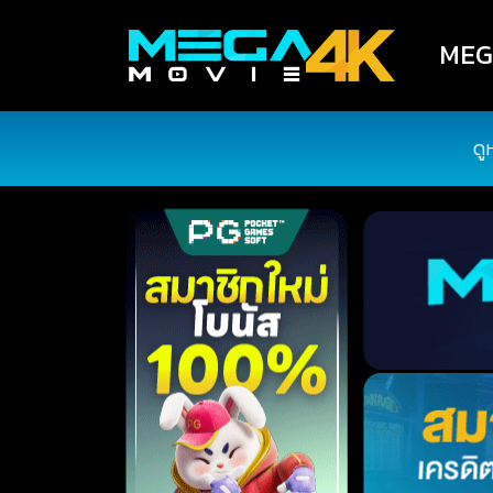
MEGA
ดู