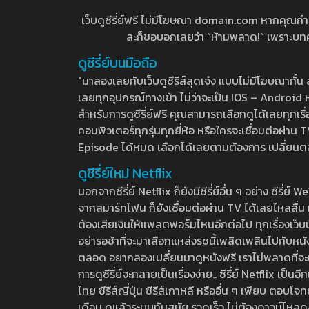
เว็บดูซีรี่ย์ฟรี ไม่มีโฆษณา domain.com หากคุณกำลัง
ละก็ขอบอกเลยว่า “ห้ามพลาด!” เพราะบทความ
ดูซีรี่ย์บนมือถือ
"มาลองเลยกับเว็บดูซีรีส์สุดเจ๋ง แบบไม่มีโฆษณากั
เลยทุกอุปกรณ์ทางเข้า ไม่ว่าจะเป็น IOS – Android หร
สำหรับการดูซีรี่ย์ฟรี คุณสามารถเลือกดูได้เลยทุกเรื
คอมพิวเตอร์ทุกรุ่นทุกยี่ห้อ หรือใครจะเชื่อมต่อผ
Episode ได้หมด เลือกได้เลยตามต้องการ เปลี่ยนตอนเ
ดูซีรี่ย์ใหม่ Netflix
นอกจากซีรี่ย์ Netflix ก็ยังมีซีรี่ย์อื่น ๆ อย่าง ซ
จากสมาร์ทโฟน ก็ยังเชื่อมต่อผ่าน TV ได้เลยไหลลื่น ห
ต้องเสียเงินให้แพลตฟอร์มไหนอีกต่อไป ทุกเรื่องเว็บนี้จ
อย่ารอช้าที่จะมาเลือกแหล่งรชนี้เพลิดเพลินไปกับหนังให
ตลอด อยากลองเปลี่ยนมาดูหนังฟรี เราไม่พลาดที่จะแนะน
การดูซีรี่ย์จะกลายเป็นเรื่องง่าย.. ซีรี่ย์ Netflix เป็
ไทย ซีรีส์ญี่ปุ่น ซีรีส์เกาหลี หรืออื่น ๆ เพียบ ตอ
เดือน ดูแล้วระบบทันสมัย รวดเร็ว ไม่ต้องดาวน์โหลด