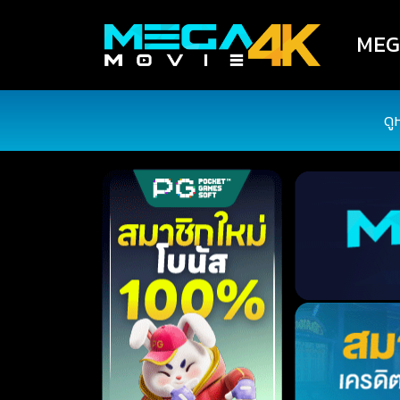
MEGA
ดู