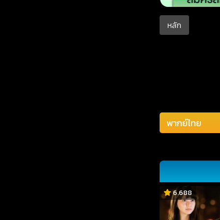
หลัก
6.688