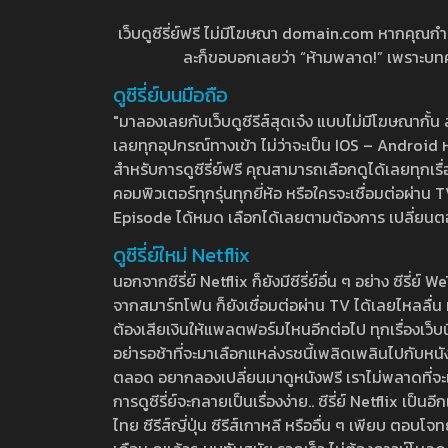
เว็บดูซีรี่ย์ฟรี ไม่มีโฆษณา domain.com หากคุณกำลัง
ละก็ขอบอกเลยว่า “ห้ามพลาด!” เพราะบทความ
ดูซีรี่ย์บนมือถือ
"มาลองเลยกับเว็บดูซีรีส์สุดเจ๋ง แบบไม่มีโฆษณากั
เลยทุกอุปกรณ์ทางเข้า ไม่ว่าจะเป็น IOS – Android หร
สำหรับการดูซีรี่ย์ฟรี คุณสามารถเลือกดูได้เลยทุกเรื
คอมพิวเตอร์ทุกรุ่นทุกยี่ห้อ หรือใครจะเชื่อมต่อผ
Episode ได้หมด เลือกได้เลยตามต้องการ เปลี่ยนตอนเ
ดูซีรี่ย์ใหม่ Netflix
นอกจากซีรี่ย์ Netflix ก็ยังมีซีรี่ย์อื่น ๆ อย่าง ซ
จากสมาร์ทโฟน ก็ยังเชื่อมต่อผ่าน TV ได้เลยไหลลื่น ห
ต้องเสียเงินให้แพลตฟอร์มไหนอีกต่อไป ทุกเรื่องเว็บนี้จ
อย่ารอช้าที่จะมาเลือกแหล่งรชนี้เพลิดเพลินไปกับหนังให
ตลอด อยากลองเปลี่ยนมาดูหนังฟรี เราไม่พลาดที่จะแนะน
การดูซีรี่ย์จะกลายเป็นเรื่องง่าย.. ซีรี่ย์ Netflix เป็
ไทย ซีรีส์ญี่ปุ่น ซีรีส์เกาหลี หรืออื่น ๆ เพียบ ตอ