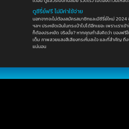
เดือน ดูแล้วระบบทันสมัย รวดเร็ว ไม่ต้องดาวน์โหลด
ดูซีรี่ย์ฟรี ไม่มีค่าใช้จ่าย
นอกจากจะไม่ต้องสมัครสมาชิกและมีซีรี่ย์ใหม่ 2024 จุกๆ
ฯลฯ ประหยัดเงินในกระเป๋าไปได้อีกเยอะ เพราะเราเข้าใจ
ก็ต้องประหยัด จริงมั้ย? หากคุณกำลังคิดว่า ของฟรีใน
เต็ม ภาพสวยแสงสีเสียงกระหึ่มสะใจ และที่สำคัญ ถึงจ
แน่นอน