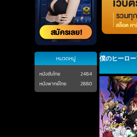
僕のヒーローア
หมวดหมู่
หนังซับไทย
2484
หนังพากย์ไทย
2880