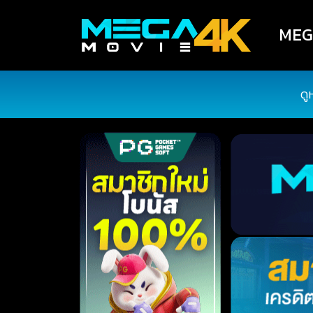
MEGA
ดู