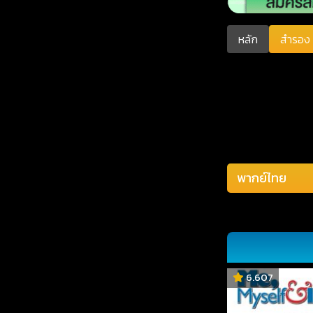
หลัก
สำรอง 
6.607