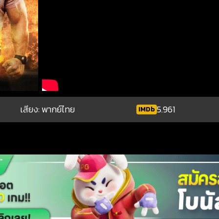
เสียง: พากย์ไทย
5.961
IMDb