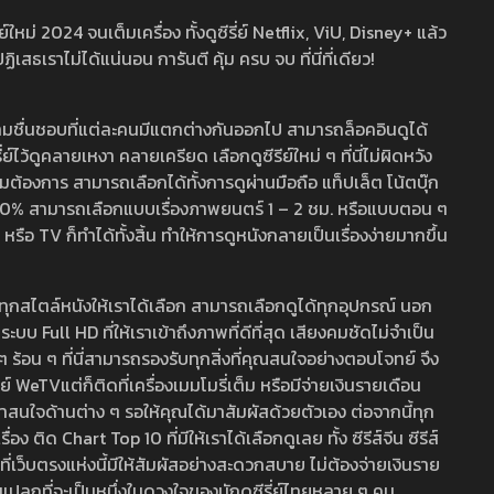
หม่ 2024 จนเต็มเครื่อง ทั้งดูซีรี่ย์ Netflix, ViU, Disney+ แล้ว
เราไม่ได้แน่นอน การันตี คุ้ม ครบ จบ ที่นี่ที่เดียว!
ามชื่นชอบที่แต่ละคนมีแตกต่างกันออกไป สามารถล็อคอินดูได้
ว้ดูคลายเหงา คลายเครียด เลือกดูซีรีย์ใหม่ ๆ ที่นี่ไม่ผิดหวัง
ามต้องการ สามารถเลือกได้ทั้งการดูผ่านมือถือ แท็ปเล็ต โน้ตบุ๊ก
พ 100% สามารถเลือกแบบเรื่องภาพยนตร์ 1 – 2 ชม. หรือแบบตอน ๆ
 TV ก็ทำได้ทั้งสิ้น ทำให้การดูหนังกลายเป็นเรื่องง่ายมากขึ้น
รวมทุกสไตล์หนังให้เราได้เลือก สามารถเลือกดูได้ทุกอุปกรณ์ นอก
 Full HD ที่ให้เราเข้าถึงภาพที่ดีที่สุด เสียงคมชัดไม่จำเป็น
สด ๆ ร้อน ๆ ที่นี่สามารถรองรับทุกสิ่งที่คุณสนใจอย่างตอบโจทย์ จึง
ย์ WeTVแต่ก็ติดที่เครื่องเมมโมรี่เต็ม หรือมีจ่ายเงินรายเดือน
่าสนใจด้านต่าง ๆ รอให้คุณได้มาสัมผัสด้วยตัวเอง ต่อจากนี้ทุก
ง ติด Chart Top 10 ที่มีให้เราได้เลือกดูเลย ทั้ง ซีรีส์จีน ซีรีส์
ที่เว็บตรงแห่งนี้มีให้สัมผัสอย่างสะดวกสบาย ไม่ต้องจ่ายเงินราย
่แปลกที่จะเป็นหนึ่งในดวงใจของนักดูซีรี่ย์ไทยหลาย ๆ คน