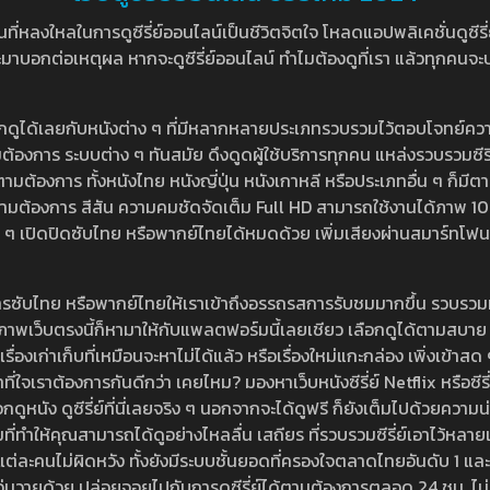
หลงใหลในการดูซีรี่ย์ออนไลน์เป็นชีวิตจิตใจ โหลดแอปพลิเคชั่นดูซีรี่ย์ใ
อกต่อเหตุผล หากจะดูซีรี่ย์ออนไลน์ ทำไมต้องดูที่เรา แล้วทุกคนจะปฏิเสธ
ลือกดูได้เลยกับหนังต่าง ๆ ที่มีหลากหลายประเภทรวบรวมไว้ตอบโจทย์คว
องการ ระบบต่าง ๆ ทันสมัย ดึงดูดผู้ใช้บริการทุกคน แหล่งรวบรวมซีรี่ย์ไ
ามต้องการ ทั้งหนังไทย หนังญี่ปุ่น หนังเกาหลี หรือประเภทอื่น ๆ ก็มีต
้เลยตามต้องการ สีสัน ความคมชัดจัดเต็ม Full HD สามารถใช้งานได้ภา
ปิดปิดซับไทย หรือพากย์ไทยได้หมดด้วย เพิ่มเสียงผ่านสมาร์ทโฟน หรือ
ที่มีบริการซับไทย หรือพากย์ไทยให้เราเข้าถึงอรรถรสการรับชมมากขึ้น รวบ
าพเว็บตรงนี้ก็หามาให้กับแพลตฟอร์มนี้เลยเชียว เลือกดูได้ตามสบาย ระบบ
งเรื่องเก่าเก็บที่เหมือนจะหาไม่ได้แล้ว หรือเรื่องใหม่แกะกล่อง เพิ่งเข้า
ี่ใจเราต้องการกันดีกว่า เคยไหม? มองหาเว็บหนังซีรี่ย์ Netflix หรือซีรี่
หนัง ดูซีรี่ย์ที่นี่เลยจริง ๆ นอกจากจะได้ดูฟรี ก็ยังเต็มไปด้วยความน
มที่ทำให้คุณสามารถได้ดูอย่างไหลลื่น เสถียร ที่รวบรวมซีรี่ย์เอาไว้หลายเรื่อ
องแต่ละคนไม่ผิดหวัง ทั้งยังมีระบบชั้นยอดที่ครองใจตลาดไทยอันดับ 1 และ
้วุ่นวายด้วย ปล่อยจอยไปกับการดูซีรี่ย์ได้ตามต้องการตลอด 24 ชม. ไม