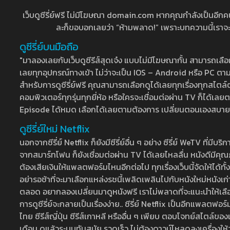
เว็บดูซีรี่ย์ฟรี ไม่มีโฆษณา domain.com หากคุณกำลังเป็นอีกคนที่
ละก็ขอบอกเลยว่า “ห้ามพลาด!” เพราะบทความนี้เราจะมาบ
ดูซีรี่ย์บนมือถือ
"มาลองเลยกับเว็บดูซีรีส์สุดเจ๋ง แบบไม่มีโฆษณากั้น สามารถเ
เลยทุกอุปกรณ์ทางเข้า ไม่ว่าจะเป็น IOS – Android หรือ PC ตามต้
สำหรับการดูซีรี่ย์ฟรี คุณสามารถเลือกดูได้เลยทุกเรื่องทุกสไตล์ต
คอมพิวเตอร์ทุกรุ่นทุกยี่ห้อ หรือใครจะเชื่อมต่อผ่าน TV ก็ได
Episode ได้หมด เลือกได้เลยตามต้องการ เปลี่ยนตอนเองสบาย ๆ เ
ดูซีรี่ย์ใหม่ Netflix
นอกจากซีรี่ย์ Netflix ก็ยังมีซีรี่ย์อื่น ๆ อย่าง ซีรี่ย์ WeTV 
จากสมาร์ทโฟน ก็ยังเชื่อมต่อผ่าน TV ได้เลยไหลลื่น หนังดีมีคุณภ
ต้องเสียเงินให้แพลตฟอร์มไหนอีกต่อไป ทุกเรื่องเว็บนี้จัดให้ได้ทั้
อย่ารอช้าที่จะมาเลือกแหล่งรชนี้เพลิดเพลินไปกับหนังใหม่หนังเก่าท
ตลอด อยากลองเปลี่ยนมาดูหนังฟรี เราไม่พลาดที่จะแนะนำให้เลือกดู
การดูซีรี่ย์จะกลายเป็นเรื่องง่าย.. ซีรี่ย์ Netflix เป็นอีกแพลตฟอร์
ไทย ซีรีส์ญี่ปุ่น ซีรีส์เกาหลี หรืออื่น ๆ เพียบ ตอบโจทย์สไตล์ข
เดือน ดูแล้วระบบทันสมัย รวดเร็ว ไม่ต้องดาวน์โหลดลงเครื่องให