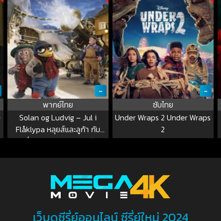
-
-
พากย์ไทย
ซับไทย
나
Solan og Ludvig – Jul i
Under Wraps 2 Under Wraps
Flåklypa หลุยส์และลูก้า กับ
2
เครื่องสร้างหิมะมหาประลัย
เว็บดูซีรี่ย์ออนไลน์ ซีรี่ย์ใหม่ 2024