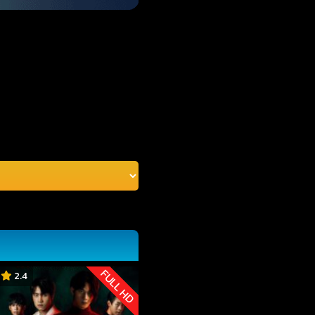
FULL HD
2.4