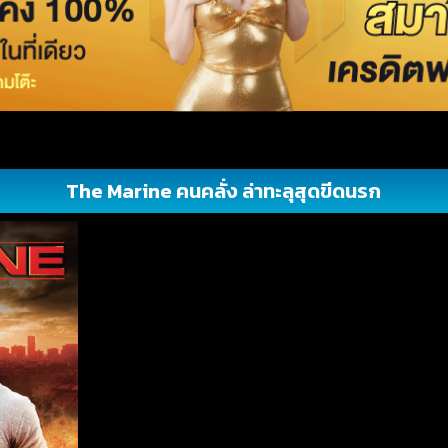
The Marine คนคลั่ง ล่าทะลุสุดขีดนรก