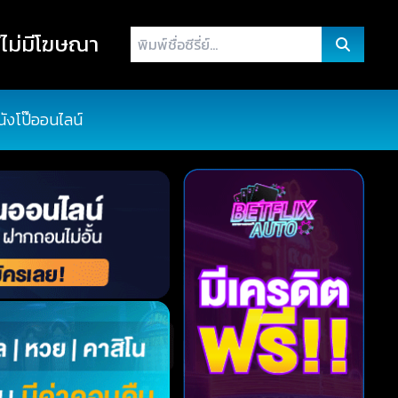
พิมพ์
ไม่มีโฆษณา
ชื่อ
ซี
รี่
นังโป๊ออนไลน์
ย์...