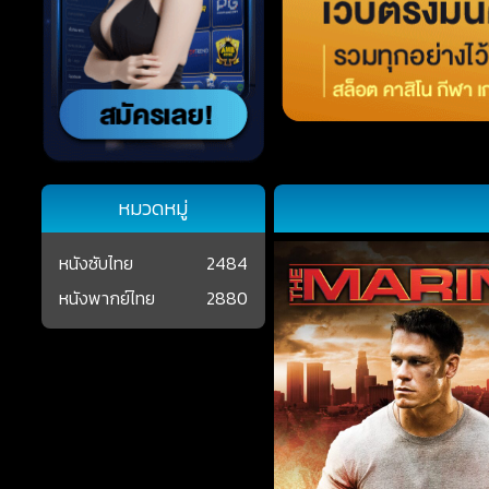
หมวดหมู่
หนังซับไทย
2484
หนังพากย์ไทย
2880