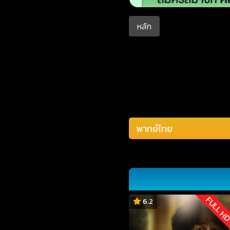
หลัก
FULL H
6.2