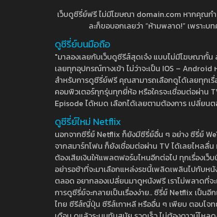
เว็บดูซีรี่ย์ฟรี ไม่มีโฆษณา domain.com หากคุณกำลัง
ละก็ขอบอกเลยว่า “ห้ามพลาด!” เพราะบทความ
ดูซีรี่ย์บนมือถือ
"มาลองเลยกับเว็บดูซีรีส์สุดเจ๋ง แบบไม่มีโฆษณากั
เลยทุกอุปกรณ์ทางเข้า ไม่ว่าจะเป็น IOS – Android หร
สำหรับการดูซีรี่ย์ฟรี คุณสามารถเลือกดูได้เลยทุกเรื
คอมพิวเตอร์ทุกรุ่นทุกยี่ห้อ หรือใครจะเชื่อมต่อผ
Episode ได้หมด เลือกได้เลยตามต้องการ เปลี่ยนตอนเ
ดูซีรี่ย์ใหม่ Netflix
นอกจากซีรี่ย์ Netflix ก็ยังมีซีรี่ย์อื่น ๆ อย่าง ซ
จากสมาร์ทโฟน ก็ยังเชื่อมต่อผ่าน TV ได้เลยไหลลื่น ห
ต้องเสียเงินให้แพลตฟอร์มไหนอีกต่อไป ทุกเรื่องเว็บนี้จ
อย่ารอช้าที่จะมาเลือกแหล่งรชนี้เพลิดเพลินไปกับหนังให
ตลอด อยากลองเปลี่ยนมาดูหนังฟรี เราไม่พลาดที่จะแนะน
การดูซีรี่ย์จะกลายเป็นเรื่องง่าย.. ซีรี่ย์ Netflix เป็
ไทย ซีรีส์ญี่ปุ่น ซีรีส์เกาหลี หรืออื่น ๆ เพียบ ตอ
เดือน ดูแล้วระบบทันสมัย รวดเร็ว ไม่ต้องดาวน์โหลด