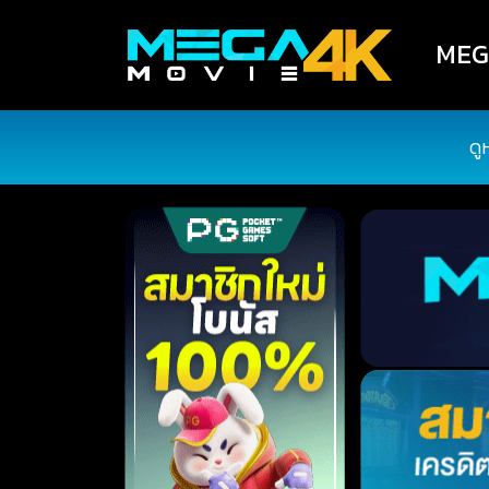
MEGA
ดู