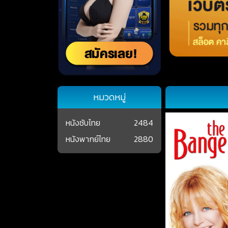
หมวดหมู่
หนังซับไทย
2484
หนังพากย์ไทย
2880