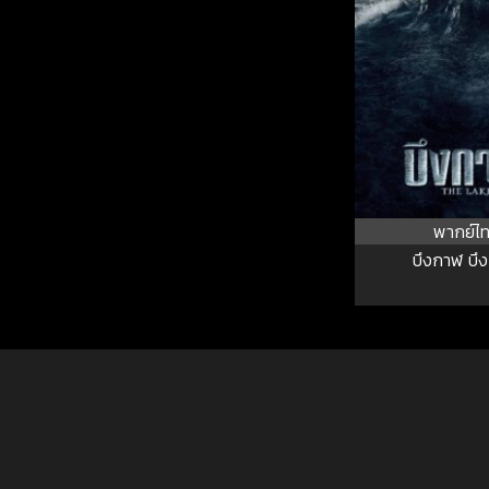
พากย์ไ
บึงกาฬ บึ