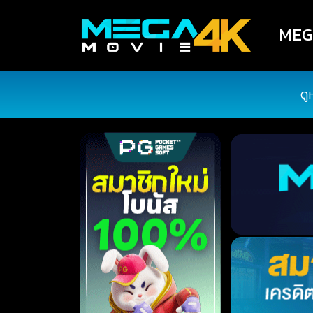
MEGA
ดู