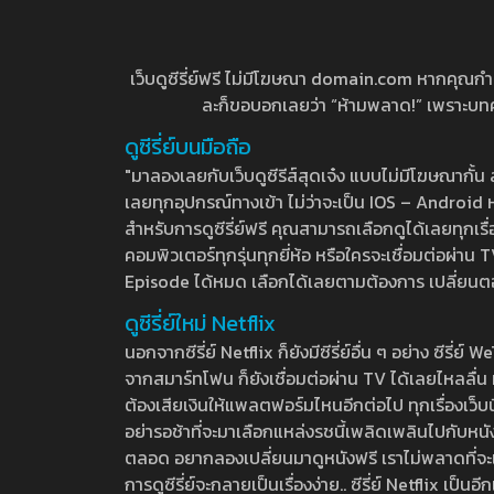
เว็บดูซีรี่ย์ฟรี ไม่มีโฆษณา domain.com หากคุณกำลัง
ละก็ขอบอกเลยว่า “ห้ามพลาด!” เพราะบทความ
ดูซีรี่ย์บนมือถือ
"มาลองเลยกับเว็บดูซีรีส์สุดเจ๋ง แบบไม่มีโฆษณากั
เลยทุกอุปกรณ์ทางเข้า ไม่ว่าจะเป็น IOS – Android หร
สำหรับการดูซีรี่ย์ฟรี คุณสามารถเลือกดูได้เลยทุกเรื
คอมพิวเตอร์ทุกรุ่นทุกยี่ห้อ หรือใครจะเชื่อมต่อผ
Episode ได้หมด เลือกได้เลยตามต้องการ เปลี่ยนตอนเ
ดูซีรี่ย์ใหม่ Netflix
นอกจากซีรี่ย์ Netflix ก็ยังมีซีรี่ย์อื่น ๆ อย่าง ซ
จากสมาร์ทโฟน ก็ยังเชื่อมต่อผ่าน TV ได้เลยไหลลื่น ห
ต้องเสียเงินให้แพลตฟอร์มไหนอีกต่อไป ทุกเรื่องเว็บนี้จ
อย่ารอช้าที่จะมาเลือกแหล่งรชนี้เพลิดเพลินไปกับหนังให
ตลอด อยากลองเปลี่ยนมาดูหนังฟรี เราไม่พลาดที่จะแนะน
การดูซีรี่ย์จะกลายเป็นเรื่องง่าย.. ซีรี่ย์ Netflix เป็