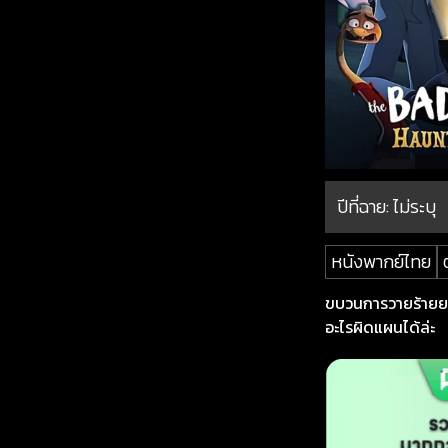
ปีที่ฉาย:
ไม่ระบุ
หนังพากย์ไทย
ขบวนการวายร้ายยอด
อะไรผิดแผนได้ล่ะ