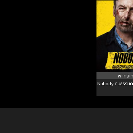
พากย์ไ
Nobody คนธรรมดา