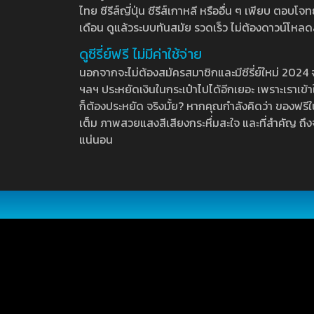
ไทย ซีรีส์ญี่ปุ่น ซีรีส์เกาหลี หรืออื่น ๆ เพียบ ตอ
เดือน ดูแล้วระบบทันสมัย รวดเร็ว ไม่ต้องดาวน์โหลด
ดูซีรี่ย์ฟรี ไม่มีค่าใช้จ่าย
นอกจากจะไม่ต้องสมัครสมาชิกและมีซีรี่ย์ใหม่ 2024 จุกๆ
ฯลฯ ประหยัดเงินในกระเป๋าไปได้อีกเยอะ เพราะเราเข้าใจ
ก็ต้องประหยัด จริงมั้ย? หากคุณกำลังคิดว่า ของฟรีใน
เต็ม ภาพสวยแสงสีเสียงกระหึ่มสะใจ และที่สำคัญ ถึงจ
แน่นอน