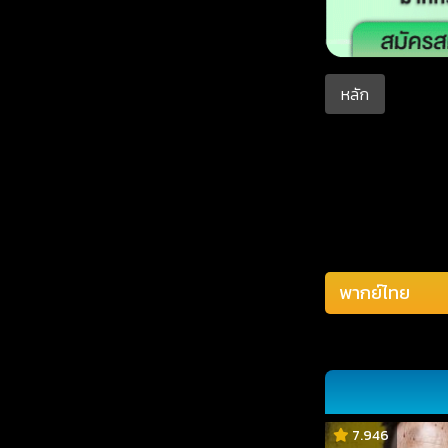
หลัก
7.946