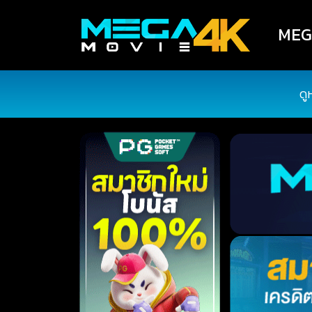
MEGA
ดู