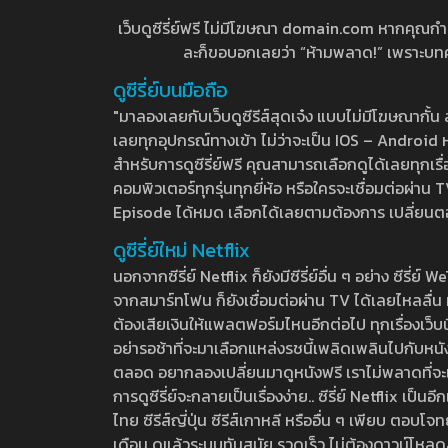
เว็บดูซีรี่ย์ฟรี ไม่มีโฆษณา domain.com หากคุณกำลัง
ละก็ขอบอกเลยว่า “ห้ามพลาด!” เพราะบทความ
ดูซีรี่ย์บนมือถือ
"มาลองเลยกับเว็บดูซีรีส์สุดเจ๋ง แบบไม่มีโฆษณากั
เลยทุกอุปกรณ์ทางเข้า ไม่ว่าจะเป็น IOS – Android หร
สำหรับการดูซีรี่ย์ฟรี คุณสามารถเลือกดูได้เลยทุกเรื
คอมพิวเตอร์ทุกรุ่นทุกยี่ห้อ หรือใครจะเชื่อมต่อผ
Episode ได้หมด เลือกได้เลยตามต้องการ เปลี่ยนตอนเ
ดูซีรี่ย์ใหม่ Netflix
นอกจากซีรี่ย์ Netflix ก็ยังมีซีรี่ย์อื่น ๆ อย่าง ซ
จากสมาร์ทโฟน ก็ยังเชื่อมต่อผ่าน TV ได้เลยไหลลื่น ห
ต้องเสียเงินให้แพลตฟอร์มไหนอีกต่อไป ทุกเรื่องเว็บนี้จ
อย่ารอช้าที่จะมาเลือกแหล่งรชนี้เพลิดเพลินไปกับหนังให
ตลอด อยากลองเปลี่ยนมาดูหนังฟรี เราไม่พลาดที่จะแนะน
การดูซีรี่ย์จะกลายเป็นเรื่องง่าย.. ซีรี่ย์ Netflix เป็
ไทย ซีรีส์ญี่ปุ่น ซีรีส์เกาหลี หรืออื่น ๆ เพียบ ตอ
เดือน ดูแล้วระบบทันสมัย รวดเร็ว ไม่ต้องดาวน์โหลด