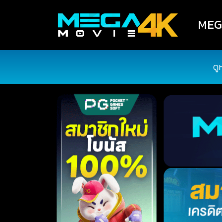
MEGA
ดู