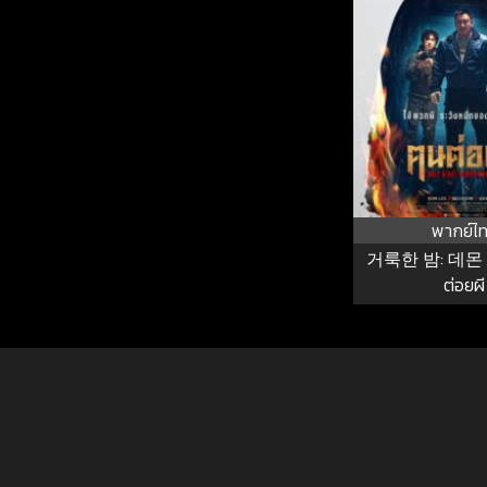
พากย์ไ
거룩한 밤: 데몬
ต่อยผี