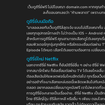
เว็บดูซีรี่ย์ฟรี ไม่มีโฆษณา domain.com หากคุณกำลัง
ละก็ขอบอกเลยว่า “ห้ามพลาด!” เพราะบทความ
ดูซีรี่ย์บนมือถือ
"มาลองเลยกับเว็บดูซีรีส์สุดเจ๋ง แบบไม่มีโฆษณากั
เลยทุกอุปกรณ์ทางเข้า ไม่ว่าจะเป็น IOS – Android หร
สำหรับการดูซีรี่ย์ฟรี คุณสามารถเลือกดูได้เลยทุกเรื
คอมพิวเตอร์ทุกรุ่นทุกยี่ห้อ หรือใครจะเชื่อมต่อผ
Episode ได้หมด เลือกได้เลยตามต้องการ เปลี่ยนตอนเ
ดูซีรี่ย์ใหม่ Netflix
นอกจากซีรี่ย์ Netflix ก็ยังมีซีรี่ย์อื่น ๆ อย่าง ซ
จากสมาร์ทโฟน ก็ยังเชื่อมต่อผ่าน TV ได้เลยไหลลื่น ห
ต้องเสียเงินให้แพลตฟอร์มไหนอีกต่อไป ทุกเรื่องเว็บนี้จ
อย่ารอช้าที่จะมาเลือกแหล่งรชนี้เพลิดเพลินไปกับหนังให
ตลอด อยากลองเปลี่ยนมาดูหนังฟรี เราไม่พลาดที่จะแนะน
การดูซีรี่ย์จะกลายเป็นเรื่องง่าย.. ซีรี่ย์ Netflix เป็
ไทย ซีรีส์ญี่ปุ่น ซีรีส์เกาหลี หรืออื่น ๆ เพียบ ตอ
เดือน ดูแล้วระบบทันสมัย รวดเร็ว ไม่ต้องดาวน์โหลด