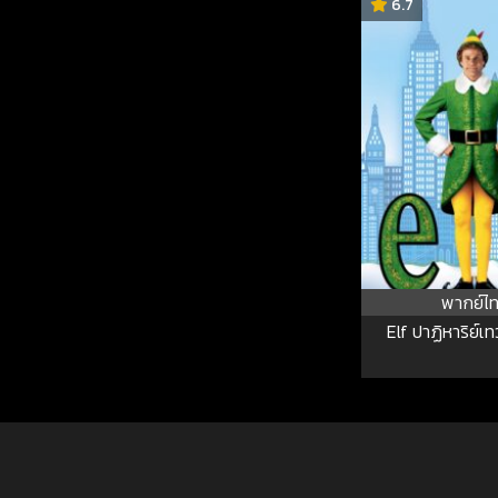
6.7
พากย์ไ
Elf ปาฏิหาริย์เท