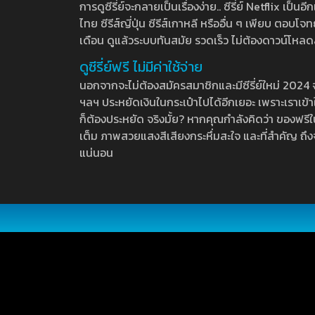
การดูซีรี่ย์จะกลายเป็นเรื่องง่าย.. ซีรี่ย์ Netflix เป็
ไทย ซีรีส์ญี่ปุ่น ซีรีส์เกาหลี หรืออื่น ๆ เพียบ ตอ
เดือน ดูแล้วระบบทันสมัย รวดเร็ว ไม่ต้องดาวน์โหลด
ดูซีรี่ย์ฟรี ไม่มีค่าใช้จ่าย
นอกจากจะไม่ต้องสมัครสมาชิกและมีซีรี่ย์ใหม่ 2024 จุกๆ
ฯลฯ ประหยัดเงินในกระเป๋าไปได้อีกเยอะ เพราะเราเข้าใจ
ก็ต้องประหยัด จริงมั้ย? หากคุณกำลังคิดว่า ของฟรีใน
เต็ม ภาพสวยแสงสีเสียงกระหึ่มสะใจ และที่สำคัญ ถึงจ
แน่นอน