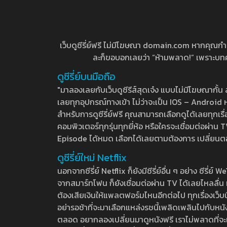
เว็บดูซีรี่ย์ฟรี ไม่มีโฆษณา domain.com หากคุณกำลัง
ละก็ขอบอกเลยว่า “ห้ามพลาด!” เพราะบทความ
ดูซีรี่ย์บนมือถือ
"มาลองเลยกับเว็บดูซีรีส์สุดเจ๋ง แบบไม่มีโฆษณากั
เลยทุกอุปกรณ์ทางเข้า ไม่ว่าจะเป็น IOS – Android หร
สำหรับการดูซีรี่ย์ฟรี คุณสามารถเลือกดูได้เลยทุกเรื
คอมพิวเตอร์ทุกรุ่นทุกยี่ห้อ หรือใครจะเชื่อมต่อผ
Episode ได้หมด เลือกได้เลยตามต้องการ เปลี่ยนตอนเ
ดูซีรี่ย์ใหม่ Netflix
นอกจากซีรี่ย์ Netflix ก็ยังมีซีรี่ย์อื่น ๆ อย่าง ซ
จากสมาร์ทโฟน ก็ยังเชื่อมต่อผ่าน TV ได้เลยไหลลื่น ห
ต้องเสียเงินให้แพลตฟอร์มไหนอีกต่อไป ทุกเรื่องเว็บนี้จ
อย่ารอช้าที่จะมาเลือกแหล่งรชนี้เพลิดเพลินไปกับหนังให
ตลอด อยากลองเปลี่ยนมาดูหนังฟรี เราไม่พลาดที่จะแนะน