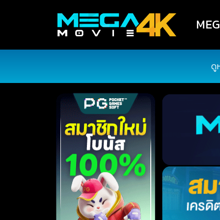
MEGA
ดู