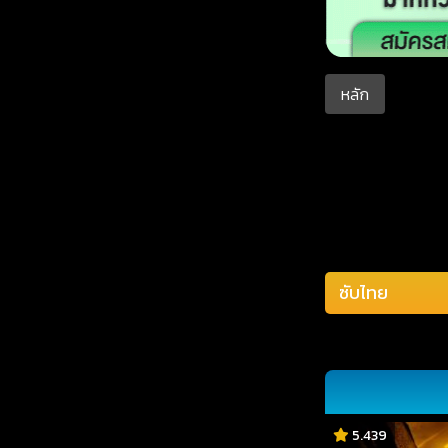
หลัก
5.439