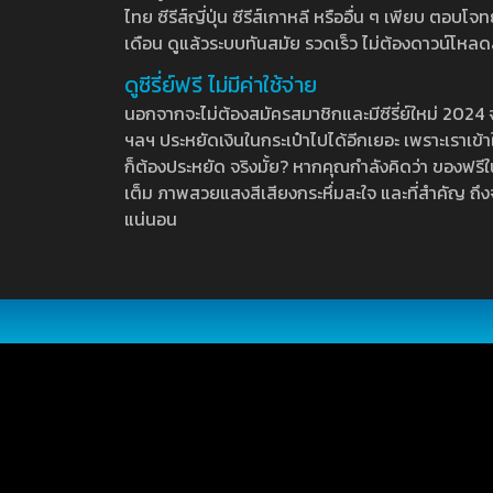
ไทย ซีรีส์ญี่ปุ่น ซีรีส์เกาหลี หรืออื่น ๆ เพียบ ตอ
เดือน ดูแล้วระบบทันสมัย รวดเร็ว ไม่ต้องดาวน์โหลด
ดูซีรี่ย์ฟรี ไม่มีค่าใช้จ่าย
นอกจากจะไม่ต้องสมัครสมาชิกและมีซีรี่ย์ใหม่ 2024 จุกๆ
ฯลฯ ประหยัดเงินในกระเป๋าไปได้อีกเยอะ เพราะเราเข้าใจ
ก็ต้องประหยัด จริงมั้ย? หากคุณกำลังคิดว่า ของฟรีใน
เต็ม ภาพสวยแสงสีเสียงกระหึ่มสะใจ และที่สำคัญ ถึงจ
แน่นอน