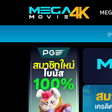
MEGA
ดู