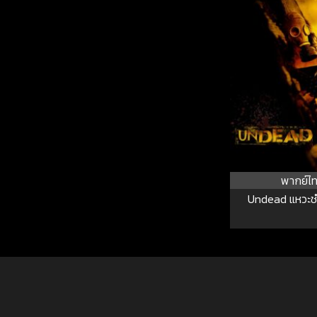
พากย์ไ
Undead แหวะช