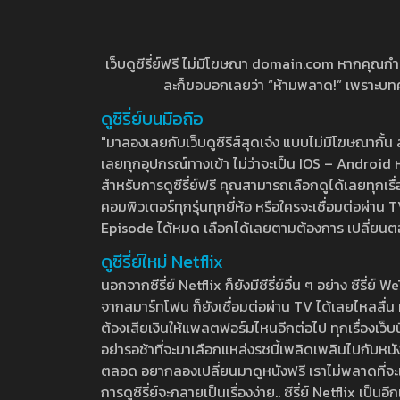
เว็บดูซีรี่ย์ฟรี ไม่มีโฆษณา domain.com หากคุณกำลัง
ละก็ขอบอกเลยว่า “ห้ามพลาด!” เพราะบทความ
ดูซีรี่ย์บนมือถือ
"มาลองเลยกับเว็บดูซีรีส์สุดเจ๋ง แบบไม่มีโฆษณากั
เลยทุกอุปกรณ์ทางเข้า ไม่ว่าจะเป็น IOS – Android หร
สำหรับการดูซีรี่ย์ฟรี คุณสามารถเลือกดูได้เลยทุกเรื
คอมพิวเตอร์ทุกรุ่นทุกยี่ห้อ หรือใครจะเชื่อมต่อผ
Episode ได้หมด เลือกได้เลยตามต้องการ เปลี่ยนตอนเ
ดูซีรี่ย์ใหม่ Netflix
นอกจากซีรี่ย์ Netflix ก็ยังมีซีรี่ย์อื่น ๆ อย่าง ซ
จากสมาร์ทโฟน ก็ยังเชื่อมต่อผ่าน TV ได้เลยไหลลื่น ห
ต้องเสียเงินให้แพลตฟอร์มไหนอีกต่อไป ทุกเรื่องเว็บนี้จ
อย่ารอช้าที่จะมาเลือกแหล่งรชนี้เพลิดเพลินไปกับหนังให
ตลอด อยากลองเปลี่ยนมาดูหนังฟรี เราไม่พลาดที่จะแนะน
การดูซีรี่ย์จะกลายเป็นเรื่องง่าย.. ซีรี่ย์ Netflix เป็