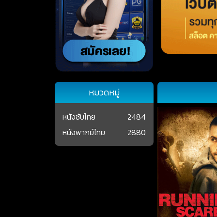
หมวดหมู่
หนังซับไทย
2484
หนังพากย์ไทย
2880