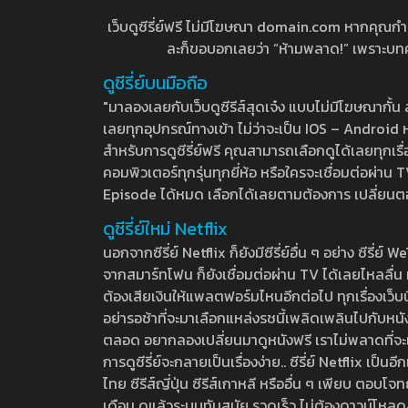
เว็บดูซีรี่ย์ฟรี ไม่มีโฆษณา domain.com หากคุณกำลัง
ละก็ขอบอกเลยว่า “ห้ามพลาด!” เพราะบทความ
ดูซีรี่ย์บนมือถือ
"มาลองเลยกับเว็บดูซีรีส์สุดเจ๋ง แบบไม่มีโฆษณากั
เลยทุกอุปกรณ์ทางเข้า ไม่ว่าจะเป็น IOS – Android หร
สำหรับการดูซีรี่ย์ฟรี คุณสามารถเลือกดูได้เลยทุกเรื
คอมพิวเตอร์ทุกรุ่นทุกยี่ห้อ หรือใครจะเชื่อมต่อผ
Episode ได้หมด เลือกได้เลยตามต้องการ เปลี่ยนตอนเ
ดูซีรี่ย์ใหม่ Netflix
นอกจากซีรี่ย์ Netflix ก็ยังมีซีรี่ย์อื่น ๆ อย่าง ซ
จากสมาร์ทโฟน ก็ยังเชื่อมต่อผ่าน TV ได้เลยไหลลื่น ห
ต้องเสียเงินให้แพลตฟอร์มไหนอีกต่อไป ทุกเรื่องเว็บนี้จ
อย่ารอช้าที่จะมาเลือกแหล่งรชนี้เพลิดเพลินไปกับหนังให
ตลอด อยากลองเปลี่ยนมาดูหนังฟรี เราไม่พลาดที่จะแนะน
การดูซีรี่ย์จะกลายเป็นเรื่องง่าย.. ซีรี่ย์ Netflix เป็
ไทย ซีรีส์ญี่ปุ่น ซีรีส์เกาหลี หรืออื่น ๆ เพียบ ตอ
เดือน ดูแล้วระบบทันสมัย รวดเร็ว ไม่ต้องดาวน์โหลด