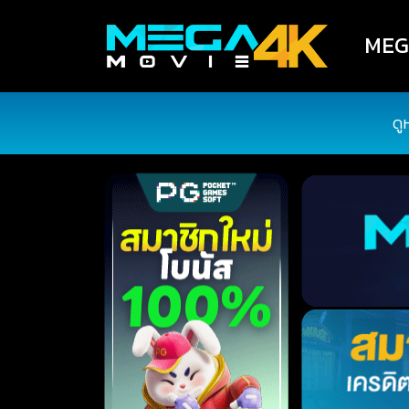
MEGA
ดู