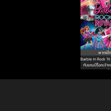
พากย์ไ
Barbie in Rock ‘N R
กับแคมป์ร็อคเจ้าห
ตาร์