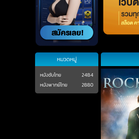
หมวดหมู่
หนังซับไทย
2484
หนังพากย์ไทย
2880