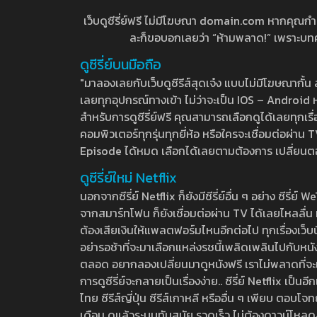
เว็บดูซีรี่ย์ฟรี ไม่มีโฆษณา domain.com หากคุณกำลัง
ละก็ขอบอกเลยว่า “ห้ามพลาด!” เพราะบทความ
ดูซีรี่ย์บนมือถือ
"มาลองเลยกับเว็บดูซีรีส์สุดเจ๋ง แบบไม่มีโฆษณากั
เลยทุกอุปกรณ์ทางเข้า ไม่ว่าจะเป็น IOS – Android หร
สำหรับการดูซีรี่ย์ฟรี คุณสามารถเลือกดูได้เลยทุกเรื
คอมพิวเตอร์ทุกรุ่นทุกยี่ห้อ หรือใครจะเชื่อมต่อผ
Episode ได้หมด เลือกได้เลยตามต้องการ เปลี่ยนตอนเ
ดูซีรี่ย์ใหม่ Netflix
นอกจากซีรี่ย์ Netflix ก็ยังมีซีรี่ย์อื่น ๆ อย่าง ซ
จากสมาร์ทโฟน ก็ยังเชื่อมต่อผ่าน TV ได้เลยไหลลื่น ห
ต้องเสียเงินให้แพลตฟอร์มไหนอีกต่อไป ทุกเรื่องเว็บนี้จ
อย่ารอช้าที่จะมาเลือกแหล่งรชนี้เพลิดเพลินไปกับหนังให
ตลอด อยากลองเปลี่ยนมาดูหนังฟรี เราไม่พลาดที่จะแนะน
การดูซีรี่ย์จะกลายเป็นเรื่องง่าย.. ซีรี่ย์ Netflix เป็
ไทย ซีรีส์ญี่ปุ่น ซีรีส์เกาหลี หรืออื่น ๆ เพียบ ตอ
เดือน ดูแล้วระบบทันสมัย รวดเร็ว ไม่ต้องดาวน์โหลด