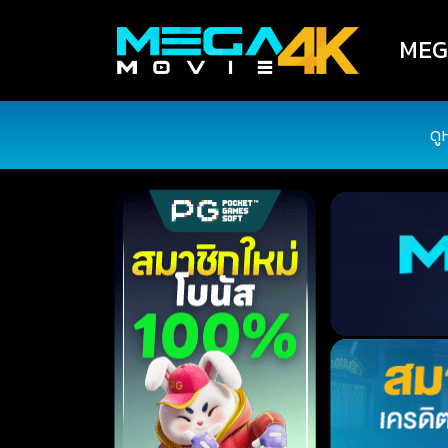
MEGA
ดู