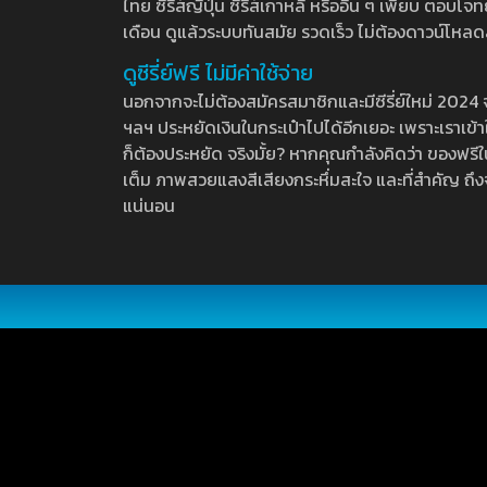
ไทย ซีรีส์ญี่ปุ่น ซีรีส์เกาหลี หรืออื่น ๆ เพียบ ตอ
เดือน ดูแล้วระบบทันสมัย รวดเร็ว ไม่ต้องดาวน์โหลด
ดูซีรี่ย์ฟรี ไม่มีค่าใช้จ่าย
นอกจากจะไม่ต้องสมัครสมาชิกและมีซีรี่ย์ใหม่ 2024 จุกๆ
ฯลฯ ประหยัดเงินในกระเป๋าไปได้อีกเยอะ เพราะเราเข้าใจ
ก็ต้องประหยัด จริงมั้ย? หากคุณกำลังคิดว่า ของฟรีใน
เต็ม ภาพสวยแสงสีเสียงกระหึ่มสะใจ และที่สำคัญ ถึงจ
แน่นอน