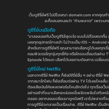
เว็บดูซีรี่ย์ฟรี ไม่มีโฆษณา domain.com หากคุณกำลัง
ละก็ขอบอกเลยว่า “ห้ามพลาด!” เพราะบทความ
ดูซีรี่ย์บนมือถือ
"มาลองเลยกับเว็บดูซีรีส์สุดเจ๋ง แบบไม่มีโฆษณากั
เลยทุกอุปกรณ์ทางเข้า ไม่ว่าจะเป็น IOS – Android หร
สำหรับการดูซีรี่ย์ฟรี คุณสามารถเลือกดูได้เลยทุกเรื
คอมพิวเตอร์ทุกรุ่นทุกยี่ห้อ หรือใครจะเชื่อมต่อผ
Episode ได้หมด เลือกได้เลยตามต้องการ เปลี่ยนตอนเ
ดูซีรี่ย์ใหม่ Netflix
นอกจากซีรี่ย์ Netflix ก็ยังมีซีรี่ย์อื่น ๆ อย่าง ซ
จากสมาร์ทโฟน ก็ยังเชื่อมต่อผ่าน TV ได้เลยไหลลื่น ห
ต้องเสียเงินให้แพลตฟอร์มไหนอีกต่อไป ทุกเรื่องเว็บนี้จ
อย่ารอช้าที่จะมาเลือกแหล่งรชนี้เพลิดเพลินไปกับหนังให
ตลอด อยากลองเปลี่ยนมาดูหนังฟรี เราไม่พลาดที่จะแนะน
การดูซีรี่ย์จะกลายเป็นเรื่องง่าย.. ซีรี่ย์ Netflix เป็