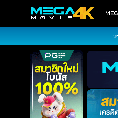
MEGA
ดู