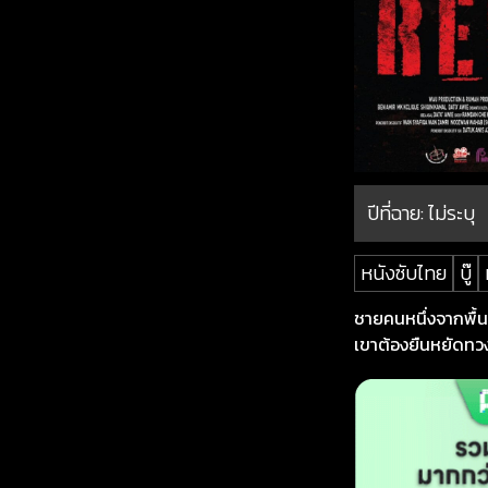
ปีที่ฉาย:
ไม่ระบุ
หนังซับไทย
บู๊
ชายคนหนึ่งจากพื้น
เขาต้องยืนหยัดทว