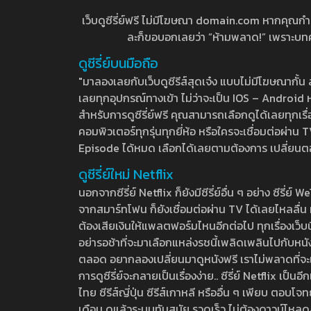
เว็บดูซีรี่ย์ฟรี ไม่มีโฆษณา domain.com หากคุณกำลัง
ละก็ขอบอกเลยว่า “ห้ามพลาด!” เพราะบทความ
ดูซีรี่ย์บนมือถือ
"มาลองเลยกับเว็บดูซีรีส์สุดเจ๋ง แบบไม่มีโฆษณากั
เลยทุกอุปกรณ์ทางเข้า ไม่ว่าจะเป็น IOS – Android หร
สำหรับการดูซีรี่ย์ฟรี คุณสามารถเลือกดูได้เลยทุกเรื
คอมพิวเตอร์ทุกรุ่นทุกยี่ห้อ หรือใครจะเชื่อมต่อผ
Episode ได้หมด เลือกได้เลยตามต้องการ เปลี่ยนตอนเ
ดูซีรี่ย์ใหม่ Netflix
นอกจากซีรี่ย์ Netflix ก็ยังมีซีรี่ย์อื่น ๆ อย่าง ซ
จากสมาร์ทโฟน ก็ยังเชื่อมต่อผ่าน TV ได้เลยไหลลื่น ห
ต้องเสียเงินให้แพลตฟอร์มไหนอีกต่อไป ทุกเรื่องเว็บนี้จ
อย่ารอช้าที่จะมาเลือกแหล่งรชนี้เพลิดเพลินไปกับหนังให
ตลอด อยากลองเปลี่ยนมาดูหนังฟรี เราไม่พลาดที่จะแนะน
การดูซีรี่ย์จะกลายเป็นเรื่องง่าย.. ซีรี่ย์ Netflix เป็
ไทย ซีรีส์ญี่ปุ่น ซีรีส์เกาหลี หรืออื่น ๆ เพียบ ตอ
เดือน ดูแล้วระบบทันสมัย รวดเร็ว ไม่ต้องดาวน์โหลด