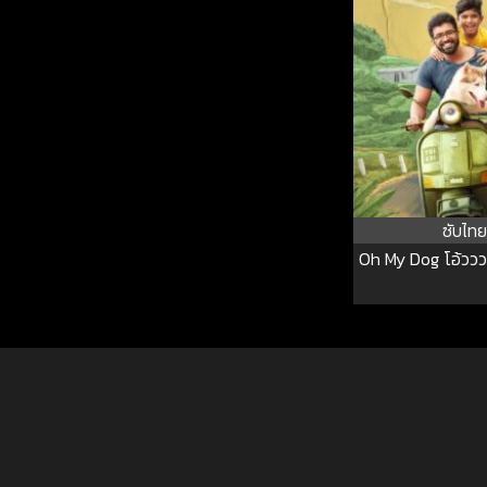
ซับไทย
Oh My Dog โอ้ววว