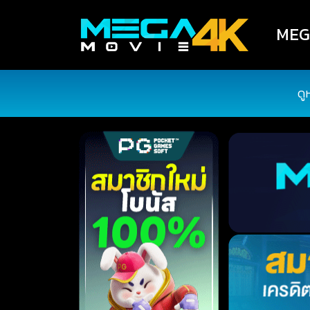
MEGA
ดู