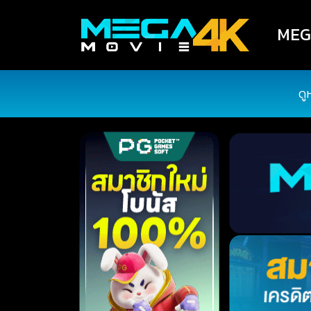
MEGA
ดู