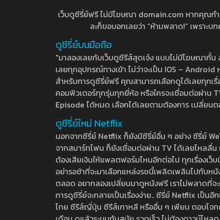
เว็บดูซีรี่ย์ฟรี ไม่มีโฆษณา domain.com หากคุณกำลัง
ละก็ขอบอกเลยว่า “ห้ามพลาด!” เพราะบทความ
ดูซีรี่ย์บนมือถือ
"มาลองเลยกับเว็บดูซีรีส์สุดเจ๋ง แบบไม่มีโฆษณากั
เลยทุกอุปกรณ์ทางเข้า ไม่ว่าจะเป็น IOS – Android หร
สำหรับการดูซีรี่ย์ฟรี คุณสามารถเลือกดูได้เลยทุกเรื
คอมพิวเตอร์ทุกรุ่นทุกยี่ห้อ หรือใครจะเชื่อมต่อผ
Episode ได้หมด เลือกได้เลยตามต้องการ เปลี่ยนตอนเ
ดูซีรี่ย์ใหม่ Netflix
นอกจากซีรี่ย์ Netflix ก็ยังมีซีรี่ย์อื่น ๆ อย่าง ซ
จากสมาร์ทโฟน ก็ยังเชื่อมต่อผ่าน TV ได้เลยไหลลื่น ห
ต้องเสียเงินให้แพลตฟอร์มไหนอีกต่อไป ทุกเรื่องเว็บนี้จ
อย่ารอช้าที่จะมาเลือกแหล่งรชนี้เพลิดเพลินไปกับหนังให
ตลอด อยากลองเปลี่ยนมาดูหนังฟรี เราไม่พลาดที่จะแนะน
การดูซีรี่ย์จะกลายเป็นเรื่องง่าย.. ซีรี่ย์ Netflix เป็
ไทย ซีรีส์ญี่ปุ่น ซีรีส์เกาหลี หรืออื่น ๆ เพียบ ตอ
เดือน ดูแล้วระบบทันสมัย รวดเร็ว ไม่ต้องดาวน์โหลด