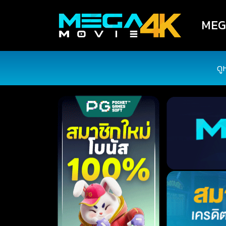
MEGA
ดู