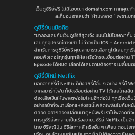
เว็บดูซีรี่ย์ฟรี ไม่มีโฆษณา domain.com หากคุณกำลัง
ละก็ขอบอกเลยว่า “ห้ามพลาด!” เพราะบทความ
ดูซีรี่ย์บนมือถือ
"มาลองเลยกับเว็บดูซีรีส์สุดเจ๋ง แบบไม่มีโฆษณากั
เลยทุกอุปกรณ์ทางเข้า ไม่ว่าจะเป็น IOS – Android หร
สำหรับการดูซีรี่ย์ฟรี คุณสามารถเลือกดูได้เลยทุกเรื
คอมพิวเตอร์ทุกรุ่นทุกยี่ห้อ หรือใครจะเชื่อมต่อผ
Episode ได้หมด เลือกได้เลยตามต้องการ เปลี่ยนตอนเ
ดูซีรี่ย์ใหม่ Netflix
นอกจากซีรี่ย์ Netflix ก็ยังมีซีรี่ย์อื่น ๆ อย่าง ซ
จากสมาร์ทโฟน ก็ยังเชื่อมต่อผ่าน TV ได้เลยไหลลื่น ห
ต้องเสียเงินให้แพลตฟอร์มไหนอีกต่อไป ทุกเรื่องเว็บนี้จ
อย่ารอช้าที่จะมาเลือกแหล่งรชนี้เพลิดเพลินไปกับหนังให
ตลอด อยากลองเปลี่ยนมาดูหนังฟรี เราไม่พลาดที่จะแนะน
การดูซีรี่ย์จะกลายเป็นเรื่องง่าย.. ซีรี่ย์ Netflix เป็
ไทย ซีรีส์ญี่ปุ่น ซีรีส์เกาหลี หรืออื่น ๆ เพียบ ตอ
เดือน ดูแล้วระบบทันสมัย รวดเร็ว ไม่ต้องดาวน์โหลด