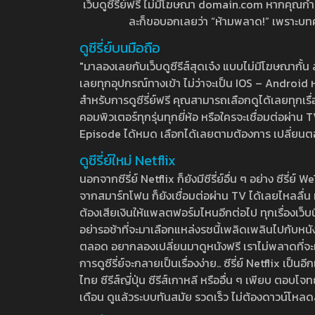
เว็บดูซีรี่ย์ฟรี ไม่มีโฆษณา domain.com หากคุณกำลัง
ละก็ขอบอกเลยว่า “ห้ามพลาด!” เพราะบทความ
ดูซีรี่ย์บนมือถือ
"มาลองเลยกับเว็บดูซีรีส์สุดเจ๋ง แบบไม่มีโฆษณากั
เลยทุกอุปกรณ์ทางเข้า ไม่ว่าจะเป็น IOS – Android หร
สำหรับการดูซีรี่ย์ฟรี คุณสามารถเลือกดูได้เลยทุกเรื
คอมพิวเตอร์ทุกรุ่นทุกยี่ห้อ หรือใครจะเชื่อมต่อผ
Episode ได้หมด เลือกได้เลยตามต้องการ เปลี่ยนตอนเ
ดูซีรี่ย์ใหม่ Netflix
นอกจากซีรี่ย์ Netflix ก็ยังมีซีรี่ย์อื่น ๆ อย่าง ซ
จากสมาร์ทโฟน ก็ยังเชื่อมต่อผ่าน TV ได้เลยไหลลื่น ห
ต้องเสียเงินให้แพลตฟอร์มไหนอีกต่อไป ทุกเรื่องเว็บนี้จ
อย่ารอช้าที่จะมาเลือกแหล่งรชนี้เพลิดเพลินไปกับหนังให
ตลอด อยากลองเปลี่ยนมาดูหนังฟรี เราไม่พลาดที่จะแนะน
การดูซีรี่ย์จะกลายเป็นเรื่องง่าย.. ซีรี่ย์ Netflix เป็
ไทย ซีรีส์ญี่ปุ่น ซีรีส์เกาหลี หรืออื่น ๆ เพียบ ตอ
เดือน ดูแล้วระบบทันสมัย รวดเร็ว ไม่ต้องดาวน์โหลด