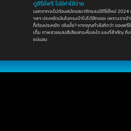
ดูซีรี่ย์ฟรี ไม่มีค่าใช้จ่าย
นอกจากจะไม่ต้องสมัครสมาชิกและมีซีรี่ย์ใหม่ 2024 จุกๆ
ฯลฯ ประหยัดเงินในกระเป๋าไปได้อีกเยอะ เพราะเราเข้าใจ
ก็ต้องประหยัด จริงมั้ย? หากคุณกำลังคิดว่า ของฟรีใน
เต็ม ภาพสวยแสงสีเสียงกระหึ่มสะใจ และที่สำคัญ ถึงจ
แน่นอน