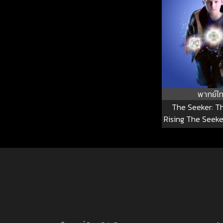
พากย์ไ
The Seeker: Th
Rising The Seeke
Is Risi