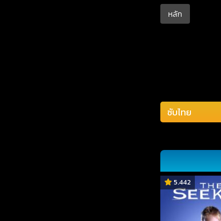
หลัก
5.442