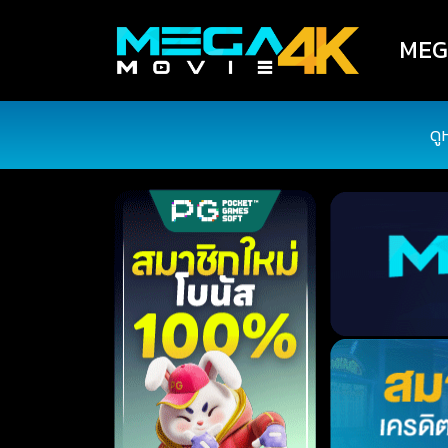
MEGA
ดู