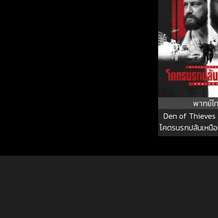
พากย์ไ
Den of Thieves 
โคตรนรกปล้นเหนือ
รา