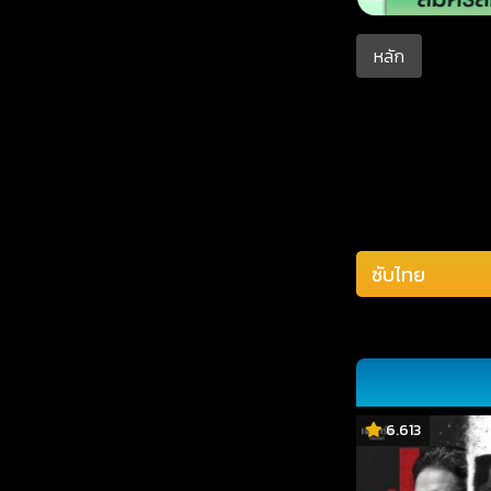
หลัก
6.613