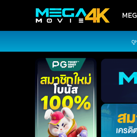
MEGA
ดู