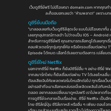
เว็บดูซีรี่ย์ฟรี ไม่มีโฆษณา domain.com หากคุณกำลัง
ละก็ขอบอกเลยว่า “ห้ามพลาด!” เพราะบทความ
ดูซีรี่ย์บนมือถือ
"มาลองเลยกับเว็บดูซีรีส์สุดเจ๋ง แบบไม่มีโฆษณากั
เลยทุกอุปกรณ์ทางเข้า ไม่ว่าจะเป็น IOS – Android หร
สำหรับการดูซีรี่ย์ฟรี คุณสามารถเลือกดูได้เลยทุกเรื
คอมพิวเตอร์ทุกรุ่นทุกยี่ห้อ หรือใครจะเชื่อมต่อผ
Episode ได้หมด เลือกได้เลยตามต้องการ เปลี่ยนตอนเ
ดูซีรี่ย์ใหม่ Netflix
นอกจากซีรี่ย์ Netflix ก็ยังมีซีรี่ย์อื่น ๆ อย่าง ซ
จากสมาร์ทโฟน ก็ยังเชื่อมต่อผ่าน TV ได้เลยไหลลื่น ห
ต้องเสียเงินให้แพลตฟอร์มไหนอีกต่อไป ทุกเรื่องเว็บนี้จ
อย่ารอช้าที่จะมาเลือกแหล่งรชนี้เพลิดเพลินไปกับหนังให
ตลอด อยากลองเปลี่ยนมาดูหนังฟรี เราไม่พลาดที่จะแนะน
การดูซีรี่ย์จะกลายเป็นเรื่องง่าย.. ซีรี่ย์ Netflix เป็
ไทย ซีรีส์ญี่ปุ่น ซีรีส์เกาหลี หรืออื่น ๆ เพียบ ตอ
เดือน ดูแล้วระบบทันสมัย รวดเร็ว ไม่ต้องดาวน์โหลด