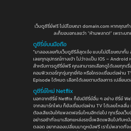
เว็บดูซีรี่ย์ฟรี ไม่มีโฆษณา domain.com หากคุณกำลัง
ละก็ขอบอกเลยว่า “ห้ามพลาด!” เพราะบทความ
ดูซีรี่ย์บนมือถือ
"มาลองเลยกับเว็บดูซีรีส์สุดเจ๋ง แบบไม่มีโฆษณากั
เลยทุกอุปกรณ์ทางเข้า ไม่ว่าจะเป็น IOS – Android หร
สำหรับการดูซีรี่ย์ฟรี คุณสามารถเลือกดูได้เลยทุกเรื
คอมพิวเตอร์ทุกรุ่นทุกยี่ห้อ หรือใครจะเชื่อมต่อผ
Episode ได้หมด เลือกได้เลยตามต้องการ เปลี่ยนตอนเ
ดูซีรี่ย์ใหม่ Netflix
นอกจากซีรี่ย์ Netflix ก็ยังมีซีรี่ย์อื่น ๆ อย่าง ซ
จากสมาร์ทโฟน ก็ยังเชื่อมต่อผ่าน TV ได้เลยไหลลื่น ห
ต้องเสียเงินให้แพลตฟอร์มไหนอีกต่อไป ทุกเรื่องเว็บนี้จ
อย่ารอช้าที่จะมาเลือกแหล่งรชนี้เพลิดเพลินไปกับหนังให
ตลอด อยากลองเปลี่ยนมาดูหนังฟรี เราไม่พลาดที่จะแนะน