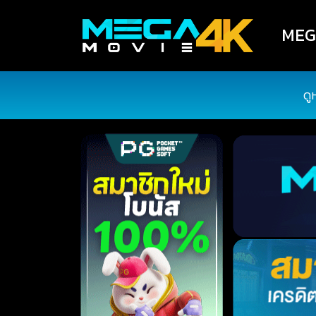
MEGA
ดู