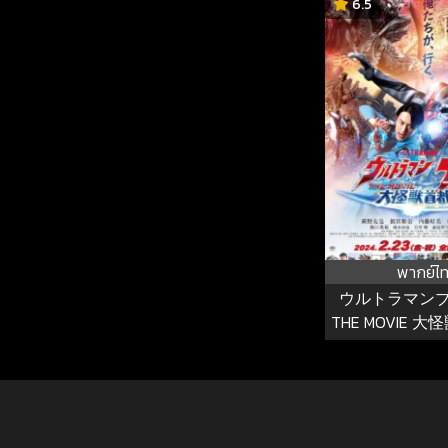
6.5
พากย์ไ
ウルトラマン
THE MOVIE 
อุลตร้าแมนเบลซาร
เดือดถล่มโ