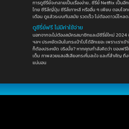
การดูซีรี่ย์จะกลายเป็นเรื่องง่าย.. ซีรี่ย์ Netflix เป็
ไทย ซีรีส์ญี่ปุ่น ซีรีส์เกาหลี หรืออื่น ๆ เพียบ ตอ
เดือน ดูแล้วระบบทันสมัย รวดเร็ว ไม่ต้องดาวน์โหลด
ดูซีรี่ย์ฟรี ไม่มีค่าใช้จ่าย
นอกจากจะไม่ต้องสมัครสมาชิกและมีซีรี่ย์ใหม่ 2024 จุกๆ
ฯลฯ ประหยัดเงินในกระเป๋าไปได้อีกเยอะ เพราะเราเข้าใจ
ก็ต้องประหยัด จริงมั้ย? หากคุณกำลังคิดว่า ของฟรีใน
เต็ม ภาพสวยแสงสีเสียงกระหึ่มสะใจ และที่สำคัญ ถึงจ
แน่นอน