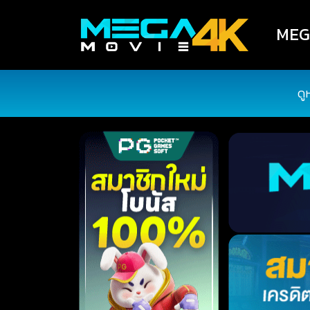
MEGA
ดู