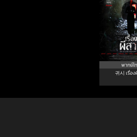
พากย์ไ
귀시 เรื่อง