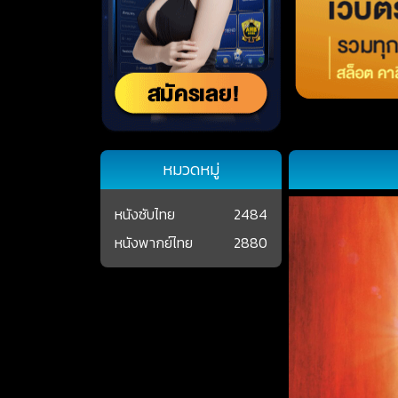
หมวดหมู่
หนังซับไทย
2484
หนังพากย์ไทย
2880