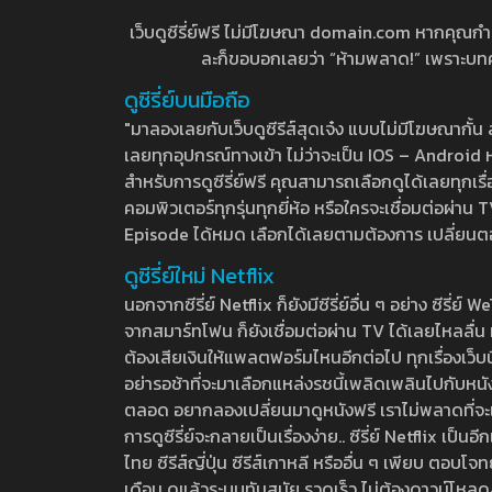
เว็บดูซีรี่ย์ฟรี ไม่มีโฆษณา domain.com หากคุณกำลัง
ละก็ขอบอกเลยว่า “ห้ามพลาด!” เพราะบทความ
ดูซีรี่ย์บนมือถือ
"มาลองเลยกับเว็บดูซีรีส์สุดเจ๋ง แบบไม่มีโฆษณากั
เลยทุกอุปกรณ์ทางเข้า ไม่ว่าจะเป็น IOS – Android หร
สำหรับการดูซีรี่ย์ฟรี คุณสามารถเลือกดูได้เลยทุกเรื
คอมพิวเตอร์ทุกรุ่นทุกยี่ห้อ หรือใครจะเชื่อมต่อผ
Episode ได้หมด เลือกได้เลยตามต้องการ เปลี่ยนตอนเ
ดูซีรี่ย์ใหม่ Netflix
นอกจากซีรี่ย์ Netflix ก็ยังมีซีรี่ย์อื่น ๆ อย่าง ซ
จากสมาร์ทโฟน ก็ยังเชื่อมต่อผ่าน TV ได้เลยไหลลื่น ห
ต้องเสียเงินให้แพลตฟอร์มไหนอีกต่อไป ทุกเรื่องเว็บนี้จ
อย่ารอช้าที่จะมาเลือกแหล่งรชนี้เพลิดเพลินไปกับหนังให
ตลอด อยากลองเปลี่ยนมาดูหนังฟรี เราไม่พลาดที่จะแนะน
การดูซีรี่ย์จะกลายเป็นเรื่องง่าย.. ซีรี่ย์ Netflix เป็
ไทย ซีรีส์ญี่ปุ่น ซีรีส์เกาหลี หรืออื่น ๆ เพียบ ตอ
เดือน ดูแล้วระบบทันสมัย รวดเร็ว ไม่ต้องดาวน์โหลด