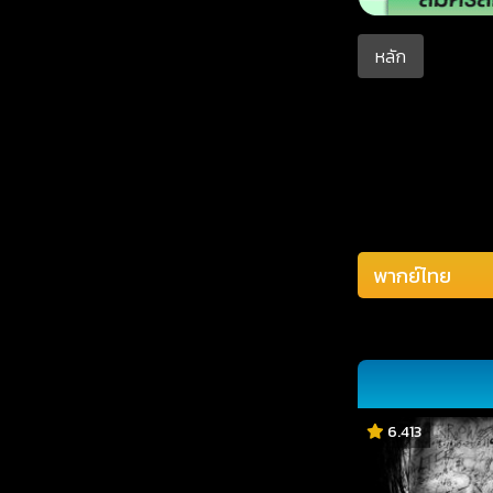
หลัก
6.413