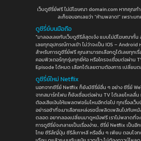
เว็บดูซีรี่ย์ฟรี ไม่มีโฆษณา domain.com หากคุณกำลัง
ละก็ขอบอกเลยว่า “ห้ามพลาด!” เพราะบทความ
ดูซีรี่ย์บนมือถือ
"มาลองเลยกับเว็บดูซีรีส์สุดเจ๋ง แบบไม่มีโฆษณากั
เลยทุกอุปกรณ์ทางเข้า ไม่ว่าจะเป็น IOS – Android หร
สำหรับการดูซีรี่ย์ฟรี คุณสามารถเลือกดูได้เลยทุกเรื
คอมพิวเตอร์ทุกรุ่นทุกยี่ห้อ หรือใครจะเชื่อมต่อผ
Episode ได้หมด เลือกได้เลยตามต้องการ เปลี่ยนตอนเ
ดูซีรี่ย์ใหม่ Netflix
นอกจากซีรี่ย์ Netflix ก็ยังมีซีรี่ย์อื่น ๆ อย่าง ซ
จากสมาร์ทโฟน ก็ยังเชื่อมต่อผ่าน TV ได้เลยไหลลื่น ห
ต้องเสียเงินให้แพลตฟอร์มไหนอีกต่อไป ทุกเรื่องเว็บนี้จ
อย่ารอช้าที่จะมาเลือกแหล่งรชนี้เพลิดเพลินไปกับหนังให
ตลอด อยากลองเปลี่ยนมาดูหนังฟรี เราไม่พลาดที่จะแนะน
การดูซีรี่ย์จะกลายเป็นเรื่องง่าย.. ซีรี่ย์ Netflix เป็
ไทย ซีรีส์ญี่ปุ่น ซีรีส์เกาหลี หรืออื่น ๆ เพียบ ตอ
เดือน ดูแล้วระบบทันสมัย รวดเร็ว ไม่ต้องดาวน์โหลด