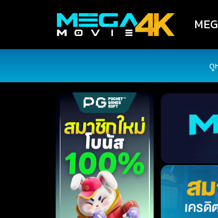
MEGA
ดู