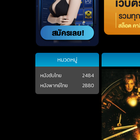
หมวดหมู่
หนังซับไทย
2484
หนังพากย์ไทย
2880