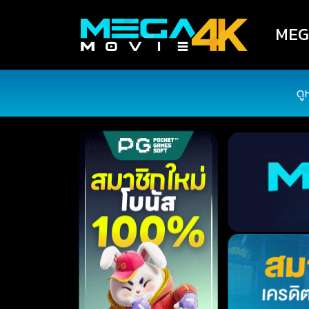
MEGA
ดู