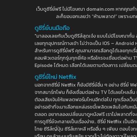
เว็บดูซีรี่ย์ฟรี ไม่มีโฆษณา domain.com หากคุณกำลัง
ละก็ขอบอกเลยว่า “ห้ามพลาด!” เพราะบทความ
ดูซีรี่ย์บนมือถือ
"มาลองเลยกับเว็บดูซีรีส์สุดเจ๋ง แบบไม่มีโฆษณากั
เลยทุกอุปกรณ์ทางเข้า ไม่ว่าจะเป็น IOS – Android หร
สำหรับการดูซีรี่ย์ฟรี คุณสามารถเลือกดูได้เลยทุกเรื
คอมพิวเตอร์ทุกรุ่นทุกยี่ห้อ หรือใครจะเชื่อมต่อผ
Episode ได้หมด เลือกได้เลยตามต้องการ เปลี่ยนตอนเ
ดูซีรี่ย์ใหม่ Netflix
นอกจากซีรี่ย์ Netflix ก็ยังมีซีรี่ย์อื่น ๆ อย่าง ซ
จากสมาร์ทโฟน ก็ยังเชื่อมต่อผ่าน TV ได้เลยไหลลื่น ห
ต้องเสียเงินให้แพลตฟอร์มไหนอีกต่อไป ทุกเรื่องเว็บนี้จ
อย่ารอช้าที่จะมาเลือกแหล่งรชนี้เพลิดเพลินไปกับหนังให
ตลอด อยากลองเปลี่ยนมาดูหนังฟรี เราไม่พลาดที่จะแนะน
การดูซีรี่ย์จะกลายเป็นเรื่องง่าย.. ซีรี่ย์ Netflix เป็
ไทย ซีรีส์ญี่ปุ่น ซีรีส์เกาหลี หรืออื่น ๆ เพียบ ตอ
เดือน ดูแล้วระบบทันสมัย รวดเร็ว ไม่ต้องดาวน์โหลด