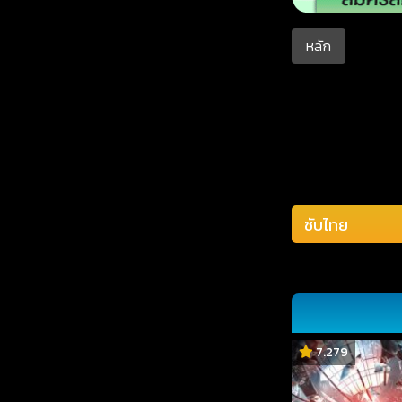
หลัก
7.279