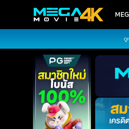
MEGA
ดู