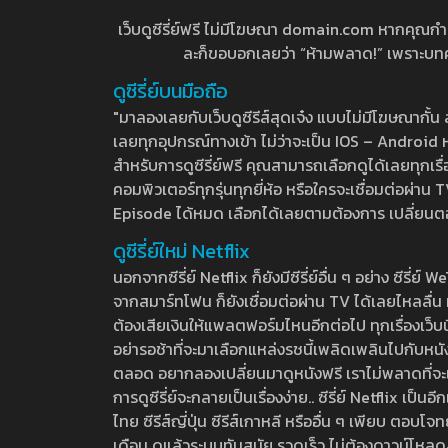
เว็บดูซีรี่ย์ฟรี ไม่มีโฆษณา domain.com หากคุณกำลัง
ละก็ขอบอกเลยว่า “ห้ามพลาด!” เพราะบทความ
ดูซีรี่ย์บนมือถือ
"มาลองเลยกับเว็บดูซีรีส์สุดเจ๋ง แบบไม่มีโฆษณากั
เลยทุกอุปกรณ์ทางเข้า ไม่ว่าจะเป็น IOS – Android หร
สำหรับการดูซีรี่ย์ฟรี คุณสามารถเลือกดูได้เลยทุกเรื
คอมพิวเตอร์ทุกรุ่นทุกยี่ห้อ หรือใครจะเชื่อมต่อผ
Episode ได้หมด เลือกได้เลยตามต้องการ เปลี่ยนตอนเ
ดูซีรี่ย์ใหม่ Netflix
นอกจากซีรี่ย์ Netflix ก็ยังมีซีรี่ย์อื่น ๆ อย่าง ซ
จากสมาร์ทโฟน ก็ยังเชื่อมต่อผ่าน TV ได้เลยไหลลื่น ห
ต้องเสียเงินให้แพลตฟอร์มไหนอีกต่อไป ทุกเรื่องเว็บนี้จ
อย่ารอช้าที่จะมาเลือกแหล่งรชนี้เพลิดเพลินไปกับหนังให
ตลอด อยากลองเปลี่ยนมาดูหนังฟรี เราไม่พลาดที่จะแนะน
การดูซีรี่ย์จะกลายเป็นเรื่องง่าย.. ซีรี่ย์ Netflix เป็
ไทย ซีรีส์ญี่ปุ่น ซีรีส์เกาหลี หรืออื่น ๆ เพียบ ตอ
เดือน ดูแล้วระบบทันสมัย รวดเร็ว ไม่ต้องดาวน์โหลด