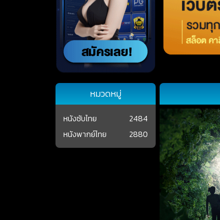
หมวดหมู่
หนังซับไทย
2484
หนังพากย์ไทย
2880