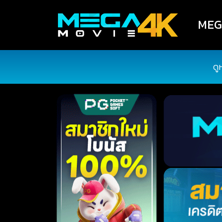
MEGA
ดู