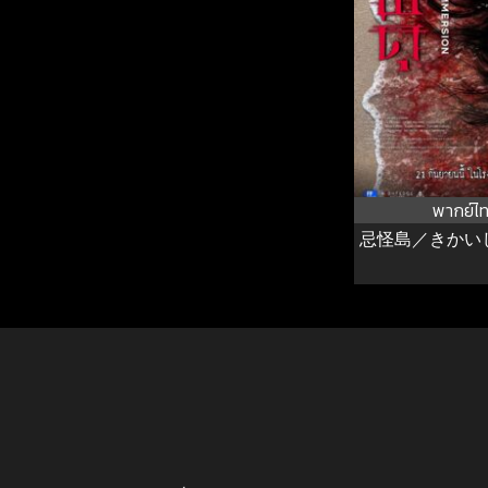
พากย์ไ
忌怪島／きかいじま 