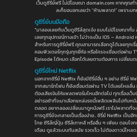
เว็บดูซีรี่ย์ฟรี ไม่มีโฆษณา domain.com หากคุณกำลัง
ละก็ขอบอกเลยว่า “ห้ามพลาด!” เพราะบทความ
ดูซีรี่ย์บนมือถือ
"มาลองเลยกับเว็บดูซีรีส์สุดเจ๋ง แบบไม่มีโฆษณากั
เลยทุกอุปกรณ์ทางเข้า ไม่ว่าจะเป็น IOS – Android หร
สำหรับการดูซีรี่ย์ฟรี คุณสามารถเลือกดูได้เลยทุกเรื
คอมพิวเตอร์ทุกรุ่นทุกยี่ห้อ หรือใครจะเชื่อมต่อผ
Episode ได้หมด เลือกได้เลยตามต้องการ เปลี่ยนตอนเ
ดูซีรี่ย์ใหม่ Netflix
นอกจากซีรี่ย์ Netflix ก็ยังมีซีรี่ย์อื่น ๆ อย่าง ซ
จากสมาร์ทโฟน ก็ยังเชื่อมต่อผ่าน TV ได้เลยไหลลื่น ห
ต้องเสียเงินให้แพลตฟอร์มไหนอีกต่อไป ทุกเรื่องเว็บนี้จ
อย่ารอช้าที่จะมาเลือกแหล่งรชนี้เพลิดเพลินไปกับหนังให
ตลอด อยากลองเปลี่ยนมาดูหนังฟรี เราไม่พลาดที่จะแนะน
การดูซีรี่ย์จะกลายเป็นเรื่องง่าย.. ซีรี่ย์ Netflix เป็
ไทย ซีรีส์ญี่ปุ่น ซีรีส์เกาหลี หรืออื่น ๆ เพียบ ตอ
เดือน ดูแล้วระบบทันสมัย รวดเร็ว ไม่ต้องดาวน์โหลด