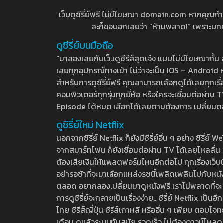
เว็บดูซีรี่ย์ฟรี ไม่มีโฆษณา domain.com หากคุณกำลัง
ละก็ขอบอกเลยว่า “ห้ามพลาด!” เพราะบทความ
ดูซีรี่ย์บนมือถือ
"มาลองเลยกับเว็บดูซีรีส์สุดเจ๋ง แบบไม่มีโฆษณากั
เลยทุกอุปกรณ์ทางเข้า ไม่ว่าจะเป็น IOS – Android หร
สำหรับการดูซีรี่ย์ฟรี คุณสามารถเลือกดูได้เลยทุกเรื
คอมพิวเตอร์ทุกรุ่นทุกยี่ห้อ หรือใครจะเชื่อมต่อผ
Episode ได้หมด เลือกได้เลยตามต้องการ เปลี่ยนตอนเ
ดูซีรี่ย์ใหม่ Netflix
นอกจากซีรี่ย์ Netflix ก็ยังมีซีรี่ย์อื่น ๆ อย่าง ซ
จากสมาร์ทโฟน ก็ยังเชื่อมต่อผ่าน TV ได้เลยไหลลื่น ห
ต้องเสียเงินให้แพลตฟอร์มไหนอีกต่อไป ทุกเรื่องเว็บนี้จ
อย่ารอช้าที่จะมาเลือกแหล่งรชนี้เพลิดเพลินไปกับหนังให
ตลอด อยากลองเปลี่ยนมาดูหนังฟรี เราไม่พลาดที่จะแนะน
การดูซีรี่ย์จะกลายเป็นเรื่องง่าย.. ซีรี่ย์ Netflix เป็
ไทย ซีรีส์ญี่ปุ่น ซีรีส์เกาหลี หรืออื่น ๆ เพียบ ตอ
เดือน ดูแล้วระบบทันสมัย รวดเร็ว ไม่ต้องดาวน์โหลด