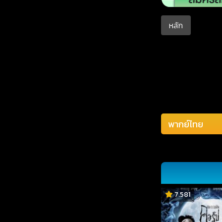
หลัก
7.581