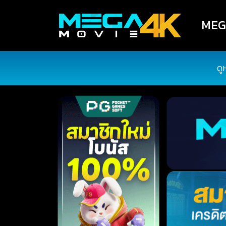
MEGA
ดู