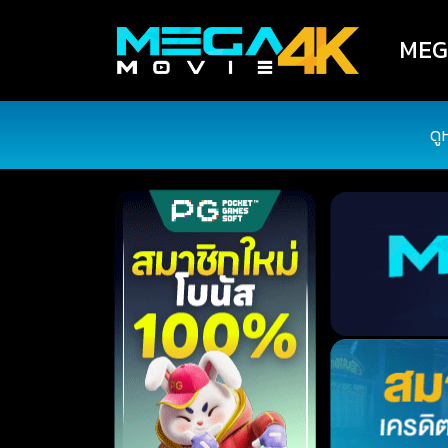
MEGA
ดู