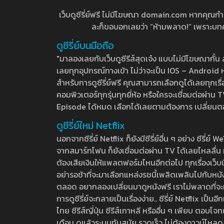
เว็บดูซีรี่ย์ฟรี ไม่มีโฆษณา domain.com หากคุณกำลัง
ละก็ขอบอกเลยว่า “ห้ามพลาด!” เพราะบทความ
ดูซีรี่ย์บนมือถือ
"มาลองเลยกับเว็บดูซีรีส์สุดเจ๋ง แบบไม่มีโฆษณากั
เลยทุกอุปกรณ์ทางเข้า ไม่ว่าจะเป็น IOS – Android หร
สำหรับการดูซีรี่ย์ฟรี คุณสามารถเลือกดูได้เลยทุกเรื
คอมพิวเตอร์ทุกรุ่นทุกยี่ห้อ หรือใครจะเชื่อมต่อผ
Episode ได้หมด เลือกได้เลยตามต้องการ เปลี่ยนตอนเ
ดูซีรี่ย์ใหม่ Netflix
นอกจากซีรี่ย์ Netflix ก็ยังมีซีรี่ย์อื่น ๆ อย่าง ซ
จากสมาร์ทโฟน ก็ยังเชื่อมต่อผ่าน TV ได้เลยไหลลื่น ห
ต้องเสียเงินให้แพลตฟอร์มไหนอีกต่อไป ทุกเรื่องเว็บนี้จ
อย่ารอช้าที่จะมาเลือกแหล่งรชนี้เพลิดเพลินไปกับหนังให
ตลอด อยากลองเปลี่ยนมาดูหนังฟรี เราไม่พลาดที่จะแนะน
การดูซีรี่ย์จะกลายเป็นเรื่องง่าย.. ซีรี่ย์ Netflix เป็
ไทย ซีรีส์ญี่ปุ่น ซีรีส์เกาหลี หรืออื่น ๆ เพียบ ตอ
เดือน ดูแล้วระบบทันสมัย รวดเร็ว ไม่ต้องดาวน์โหลด