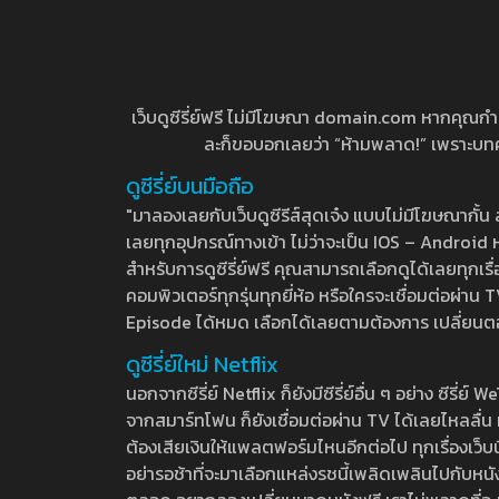
เว็บดูซีรี่ย์ฟรี ไม่มีโฆษณา domain.com หากคุณกำลัง
ละก็ขอบอกเลยว่า “ห้ามพลาด!” เพราะบทความ
ดูซีรี่ย์บนมือถือ
"มาลองเลยกับเว็บดูซีรีส์สุดเจ๋ง แบบไม่มีโฆษณากั
เลยทุกอุปกรณ์ทางเข้า ไม่ว่าจะเป็น IOS – Android หร
สำหรับการดูซีรี่ย์ฟรี คุณสามารถเลือกดูได้เลยทุกเรื
คอมพิวเตอร์ทุกรุ่นทุกยี่ห้อ หรือใครจะเชื่อมต่อผ
Episode ได้หมด เลือกได้เลยตามต้องการ เปลี่ยนตอนเ
ดูซีรี่ย์ใหม่ Netflix
นอกจากซีรี่ย์ Netflix ก็ยังมีซีรี่ย์อื่น ๆ อย่าง ซ
จากสมาร์ทโฟน ก็ยังเชื่อมต่อผ่าน TV ได้เลยไหลลื่น ห
ต้องเสียเงินให้แพลตฟอร์มไหนอีกต่อไป ทุกเรื่องเว็บนี้จ
อย่ารอช้าที่จะมาเลือกแหล่งรชนี้เพลิดเพลินไปกับหนังให