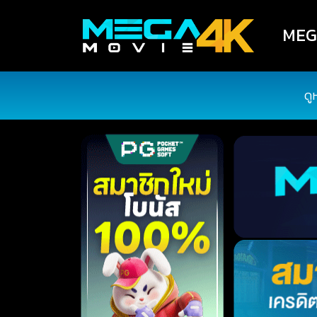
MEGA
ดู