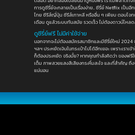
ตลอด อยากลองเปลี่ยนมาดูหนังฟรี เราไม่พลาดที่จะแนะน
การดูซีรี่ย์จะกลายเป็นเรื่องง่าย.. ซีรี่ย์ Netflix เป็
ไทย ซีรีส์ญี่ปุ่น ซีรีส์เกาหลี หรืออื่น ๆ เพียบ ตอ
เดือน ดูแล้วระบบทันสมัย รวดเร็ว ไม่ต้องดาวน์โหลด
ดูซีรี่ย์ฟรี ไม่มีค่าใช้จ่าย
นอกจากจะไม่ต้องสมัครสมาชิกและมีซีรี่ย์ใหม่ 2024 จุกๆ
ฯลฯ ประหยัดเงินในกระเป๋าไปได้อีกเยอะ เพราะเราเข้าใจ
ก็ต้องประหยัด จริงมั้ย? หากคุณกำลังคิดว่า ของฟรีใน
เต็ม ภาพสวยแสงสีเสียงกระหึ่มสะใจ และที่สำคัญ ถึงจ
แน่นอน