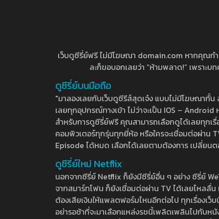
เว็บดูซีรี่ย์ฟรี ไม่มีโฆษณา domain.com หากคุณกำลัง
ละก็ขอบอกเลยว่า “ห้ามพลาด!” เพราะบทความ
ดูซีรี่ย์บนมือถือ
"มาลองเลยกับเว็บดูซีรีส์สุดเจ๋ง แบบไม่มีโฆษณากั
เลยทุกอุปกรณ์ทางเข้า ไม่ว่าจะเป็น IOS – Android หร
สำหรับการดูซีรี่ย์ฟรี คุณสามารถเลือกดูได้เลยทุกเรื
คอมพิวเตอร์ทุกรุ่นทุกยี่ห้อ หรือใครจะเชื่อมต่อผ
Episode ได้หมด เลือกได้เลยตามต้องการ เปลี่ยนตอนเ
ดูซีรี่ย์ใหม่ Netflix
นอกจากซีรี่ย์ Netflix ก็ยังมีซีรี่ย์อื่น ๆ อย่าง ซ
จากสมาร์ทโฟน ก็ยังเชื่อมต่อผ่าน TV ได้เลยไหลลื่น ห
ต้องเสียเงินให้แพลตฟอร์มไหนอีกต่อไป ทุกเรื่องเว็บนี้จ
อย่ารอช้าที่จะมาเลือกแหล่งรชนี้เพลิดเพลินไปกับหนังให