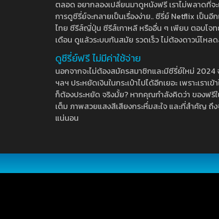
ตลอด อยากลองเปลี่ยนมาดูหนังฟรี เราไม่พลาดที่จะแนะน
การดูซีรี่ย์จะกลายเป็นเรื่องง่าย.. ซีรี่ย์ Netflix เป็
ไทย ซีรีส์ญี่ปุ่น ซีรีส์เกาหลี หรืออื่น ๆ เพียบ ตอ
เดือน ดูแล้วระบบทันสมัย รวดเร็ว ไม่ต้องดาวน์โหลด
ดูซีรี่ย์ฟรี ไม่มีค่าใช้จ่าย
นอกจากจะไม่ต้องสมัครสมาชิกและมีซีรี่ย์ใหม่ 2024 จุกๆ
ฯลฯ ประหยัดเงินในกระเป๋าไปได้อีกเยอะ เพราะเราเข้าใจ
ก็ต้องประหยัด จริงมั้ย? หากคุณกำลังคิดว่า ของฟรีใน
เต็ม ภาพสวยแสงสีเสียงกระหึ่มสะใจ และที่สำคัญ ถึงจ
แน่นอน