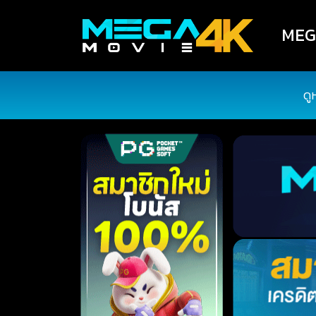
MEGA
ดู