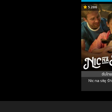
5.286
ซับไทย
Nic na siłę รั