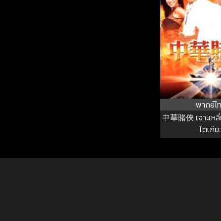
พากย์ไ
中華賭俠 เจาะเหลี่ย
โตเกีย