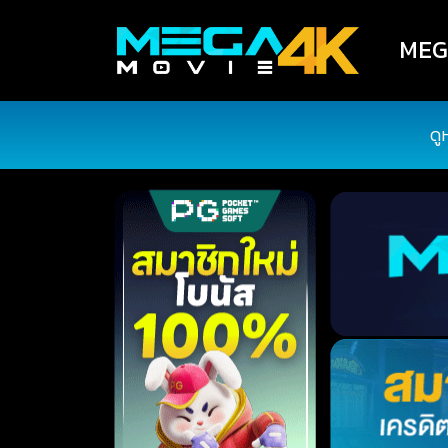
MEGA
ดู