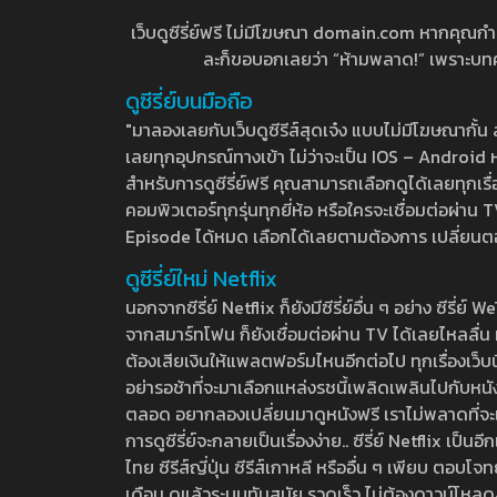
เว็บดูซีรี่ย์ฟรี ไม่มีโฆษณา domain.com หากคุณกำลัง
ละก็ขอบอกเลยว่า “ห้ามพลาด!” เพราะบทความ
ดูซีรี่ย์บนมือถือ
"มาลองเลยกับเว็บดูซีรีส์สุดเจ๋ง แบบไม่มีโฆษณากั
เลยทุกอุปกรณ์ทางเข้า ไม่ว่าจะเป็น IOS – Android หร
สำหรับการดูซีรี่ย์ฟรี คุณสามารถเลือกดูได้เลยทุกเรื
คอมพิวเตอร์ทุกรุ่นทุกยี่ห้อ หรือใครจะเชื่อมต่อผ
Episode ได้หมด เลือกได้เลยตามต้องการ เปลี่ยนตอนเ
ดูซีรี่ย์ใหม่ Netflix
นอกจากซีรี่ย์ Netflix ก็ยังมีซีรี่ย์อื่น ๆ อย่าง ซ
จากสมาร์ทโฟน ก็ยังเชื่อมต่อผ่าน TV ได้เลยไหลลื่น ห
ต้องเสียเงินให้แพลตฟอร์มไหนอีกต่อไป ทุกเรื่องเว็บนี้จ
อย่ารอช้าที่จะมาเลือกแหล่งรชนี้เพลิดเพลินไปกับหนังให
ตลอด อยากลองเปลี่ยนมาดูหนังฟรี เราไม่พลาดที่จะแนะน
การดูซีรี่ย์จะกลายเป็นเรื่องง่าย.. ซีรี่ย์ Netflix เป็
ไทย ซีรีส์ญี่ปุ่น ซีรีส์เกาหลี หรืออื่น ๆ เพียบ ตอ
เดือน ดูแล้วระบบทันสมัย รวดเร็ว ไม่ต้องดาวน์โหลด