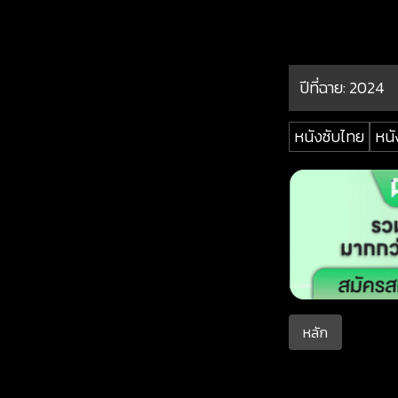
ปีที่ฉาย:
2024
หนังซับไทย
หนั
หลัก