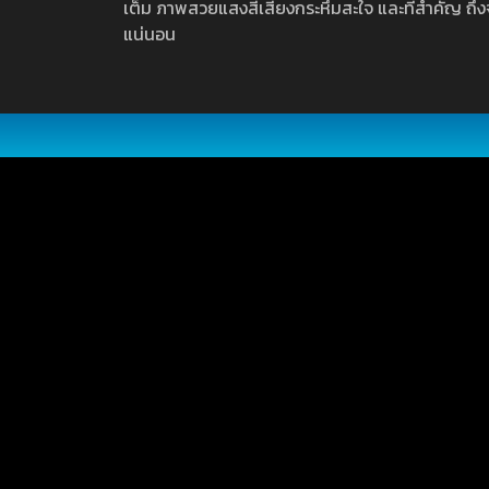
เต็ม ภาพสวยแสงสีเสียงกระหึ่มสะใจ และที่สำคัญ ถึงจ
แน่นอน