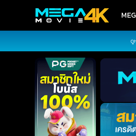
MEGA
ดู