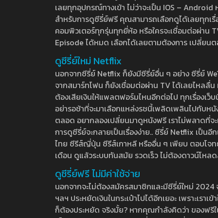
เลยทุกอุปกรณ์ทางเข้า ไม่ว่าจะเป็น IOS – Android หร
สำหรับการดูซีรี่ย์ฟรี คุณสามารถเลือกดูได้เลยทุกเรื
คอมพิวเตอร์ทุกรุ่นทุกยี่ห้อ หรือใครจะเชื่อมต่อผ
Episode ได้หมด เลือกได้เลยตามต้องการ เปลี่ยนตอนเ
ดูซีรี่ย์ใหม่ Netflix
นอกจากซีรี่ย์ Netflix ก็ยังมีซีรี่ย์อื่น ๆ อย่าง ซ
จากสมาร์ทโฟน ก็ยังเชื่อมต่อผ่าน TV ได้เลยไหลลื่น ห
ต้องเสียเงินให้แพลตฟอร์มไหนอีกต่อไป ทุกเรื่องเว็บนี้จ
อย่ารอช้าที่จะมาเลือกแหล่งรชนี้เพลิดเพลินไปกับหนังให
ตลอด อยากลองเปลี่ยนมาดูหนังฟรี เราไม่พลาดที่จะแนะน
การดูซีรี่ย์จะกลายเป็นเรื่องง่าย.. ซีรี่ย์ Netflix เป็
ไทย ซีรีส์ญี่ปุ่น ซีรีส์เกาหลี หรืออื่น ๆ เพียบ ตอ
เดือน ดูแล้วระบบทันสมัย รวดเร็ว ไม่ต้องดาวน์โหลด
ดูซีรี่ย์ฟรี ไม่มีค่าใช้จ่าย
นอกจากจะไม่ต้องสมัครสมาชิกและมีซีรี่ย์ใหม่ 2024 จุกๆ
ฯลฯ ประหยัดเงินในกระเป๋าไปได้อีกเยอะ เพราะเราเข้าใจ
ก็ต้องประหยัด จริงมั้ย? หากคุณกำลังคิดว่า ของฟรีใน