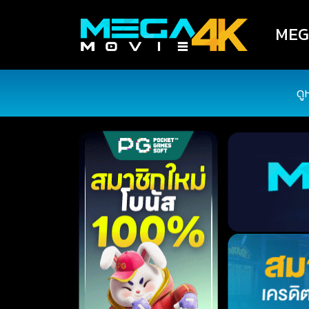
MEGA
ดู