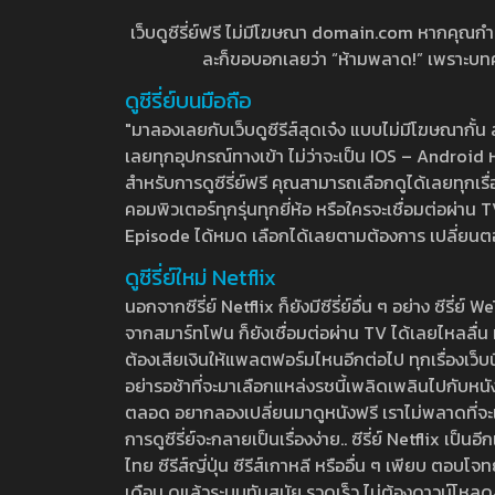
เว็บดูซีรี่ย์ฟรี ไม่มีโฆษณา domain.com หากคุณกำลัง
ละก็ขอบอกเลยว่า “ห้ามพลาด!” เพราะบทความ
ดูซีรี่ย์บนมือถือ
"มาลองเลยกับเว็บดูซีรีส์สุดเจ๋ง แบบไม่มีโฆษณากั
เลยทุกอุปกรณ์ทางเข้า ไม่ว่าจะเป็น IOS – Android หร
สำหรับการดูซีรี่ย์ฟรี คุณสามารถเลือกดูได้เลยทุกเรื
คอมพิวเตอร์ทุกรุ่นทุกยี่ห้อ หรือใครจะเชื่อมต่อผ
Episode ได้หมด เลือกได้เลยตามต้องการ เปลี่ยนตอนเ
ดูซีรี่ย์ใหม่ Netflix
นอกจากซีรี่ย์ Netflix ก็ยังมีซีรี่ย์อื่น ๆ อย่าง ซ
จากสมาร์ทโฟน ก็ยังเชื่อมต่อผ่าน TV ได้เลยไหลลื่น ห
ต้องเสียเงินให้แพลตฟอร์มไหนอีกต่อไป ทุกเรื่องเว็บนี้จ
อย่ารอช้าที่จะมาเลือกแหล่งรชนี้เพลิดเพลินไปกับหนังให
ตลอด อยากลองเปลี่ยนมาดูหนังฟรี เราไม่พลาดที่จะแนะน
การดูซีรี่ย์จะกลายเป็นเรื่องง่าย.. ซีรี่ย์ Netflix เป็
ไทย ซีรีส์ญี่ปุ่น ซีรีส์เกาหลี หรืออื่น ๆ เพียบ ตอ
เดือน ดูแล้วระบบทันสมัย รวดเร็ว ไม่ต้องดาวน์โหลด