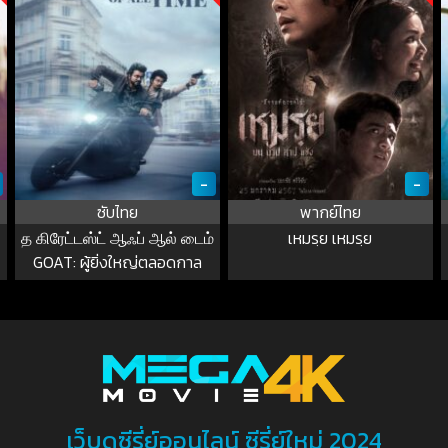
-
-
ซับไทย
พากย์ไทย
த கிரேட்டஸ்ட் ஆஃப் ஆல் டைம்
เหมรฺย เหมรฺย
GOAT: ผู้ยิ่งใหญ่ตลอดกาล
เว็บดูซีรี่ย์ออนไลน์ ซีรี่ย์ใหม่ 2024