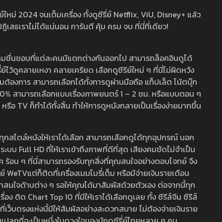
หม่ 2024 จนเต็มเครื่อง ทั้งดูซีรี่ย์ Netflix, ViU, Disney+ แล้ว
เราไม่ได้แน่นอน การันตี คุ้ม ครบ จบ ที่นี่ที่เดียว!
ามชื่นชอบที่แต่ละคนมีแตกต่างกันออกไป สามารถล็อคอินดูได้
ว้ดูคลายเหงา คลายเครียด เลือกดูซีรีย์ใหม่ ๆ ที่นี่ไม่ผิดหวัง
ามต้องการ สามารถเลือกได้ทั้งการดูผ่านมือถือ แท็ปเล็ต โน้ตบุ๊ก
พ 100% สามารถเลือกแบบเรื่องภาพยนตร์ 1 – 2 ชม. หรือแบบตอน ๆ
 TV ก็ทำได้ทั้งสิ้น ทำให้การดูหนังกลายเป็นเรื่องง่ายมากขึ้น
รวมทุกสไตล์หนังให้เราได้เลือก สามารถเลือกดูได้ทุกอุปกรณ์ นอก
 Full HD ที่ให้เราเข้าถึงภาพที่ดีที่สุด เสียงคมชัดไม่จำเป็น
สด ๆ ร้อน ๆ ที่นี่สามารถรองรับทุกสิ่งที่คุณสนใจอย่างตอบโจทย์ จึง
ย์ WeTVแต่ก็ติดที่เครื่องเมมโมรี่เต็ม หรือมีจ่ายเงินรายเดือน
่าสนใจด้านต่าง ๆ รอให้คุณได้มาสัมผัสด้วยตัวเอง ต่อจากนี้ทุก
ง ติด Chart Top 10 ที่มีให้เราได้เลือกดูเลย ทั้ง ซีรีส์จีน ซีรีส์
ที่เว็บตรงแห่งนี้มีให้สัมผัสอย่างสะดวกสบาย ไม่ต้องจ่ายเงินราย
่แปลกที่จะเป็นหนึ่งในดวงใจของนักดูซีรี่ย์ไทยหลาย ๆ คน