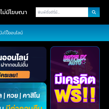
พิมพ์
ไม่มีโฆษณา
ชื่อ
ซี
รี่
นังโป๊ออนไลน์
ย์...