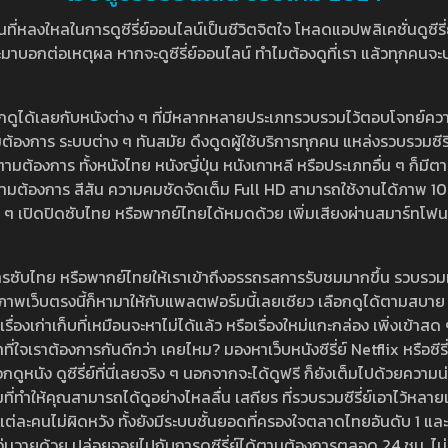
หลงใหลในการดูซีรี่ย์ออนไลน์เป็นชีวิตจิตใจ โหลดแอปพลิเคชั่นดูซีรี่ย์ใ
อกต่อเหตุผล หากจะดูซีรี่ย์ออนไลน์ ทำไมต้องดูที่เรา แล้วทุกคนจะปฏิเสธ
ลือกดูได้เลยกับหนังต่าง ๆ ที่มีหลากหลายประเภทรวบรวมไว้ตอบโจทย์คว
องการ ระบบต่าง ๆ ทันสมัย ดึงดูดผู้ใช้บริการทุกคน แหล่งรวบรวมซีรี่ย์ไ
ามต้องการ ทั้งหนังไทย หนังญี่ปุ่น หนังเกาหลี หรือประเภทอื่น ๆ ก็มีต
้เลยตามต้องการ สีสัน ความคมชัดจัดเต็ม Full HD สามารถใช้งานได้ภา
ปิดปิดซับไทย หรือพากย์ไทยได้หมดด้วย เพิ่มเสียงผ่านสมาร์ทโฟน หรือ
ที่มีบริการซับไทย หรือพากย์ไทยให้เราเข้าถึงอรรถรสการรับชมมากขึ้น รวบ
าพเว็บตรงนี้ก็หามาให้กับแพลตฟอร์มนี้เลยเชียว เลือกดูได้ตามสบาย ระบบ
งเรื่องเก่าเก็บที่เหมือนจะหาไม่ได้แล้ว หรือเรื่องใหม่แกะกล่อง เพิ่งเข้า
ี่ใจเราต้องการกันดีกว่า เคยไหม? มองหาเว็บหนังซีรี่ย์ Netflix หรือซีรี่
หนัง ดูซีรี่ย์ที่นี่เลยจริง ๆ นอกจากจะได้ดูฟรี ก็ยังเต็มไปด้วยความน
มที่ทำให้คุณสามารถได้ดูอย่างไหลลื่น เสถียร ที่รวบรวมซีรี่ย์เอาไว้หลายเรื่อ
องแต่ละคนไม่ผิดหวัง ทั้งยังมีระบบชั้นยอดที่ครองใจตลาดไทยอันดับ 1 และ
้วุ่นวายด้วย ปล่อยจอยไปกับการดูซีรี่ย์ได้ตามต้องการตลอด 24 ชม. ไม