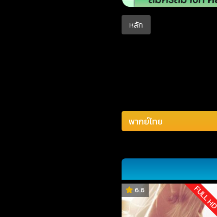
หลัก
FULL H
6.6