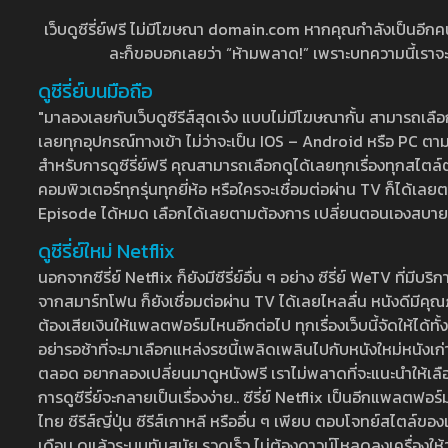
เว็บดูซีรี่ย์ฟรี ไม่มีโฆษณา domain.com หากคุณกำลังเป็นอีกคนที่
ละก็ขอบอกเลยว่า “ห้ามพลาด!” เพราะบทความนี้เราจะมาบ
ดูซีรี่ย์บนมือถือ
"มาลองเลยกับเว็บดูซีรีส์สุดเจ๋ง แบบไม่มีโฆษณากั้น สามารถเ
เลยทุกอุปกรณ์ทางเข้า ไม่ว่าจะเป็น IOS – Android หรือ PC ตามต้
สำหรับการดูซีรี่ย์ฟรี คุณสามารถเลือกดูได้เลยทุกเรื่องทุกสไตล์ต
คอมพิวเตอร์ทุกรุ่นทุกยี่ห้อ หรือใครจะเชื่อมต่อผ่าน TV ก็ได
Episode ได้หมด เลือกได้เลยตามต้องการ เปลี่ยนตอนเองสบาย ๆ เ
ดูซีรี่ย์ใหม่ Netflix
นอกจากซีรี่ย์ Netflix ก็ยังมีซีรี่ย์อื่น ๆ อย่าง ซีรี่ย์ WeTV 
จากสมาร์ทโฟน ก็ยังเชื่อมต่อผ่าน TV ได้เลยไหลลื่น หนังดีมีคุณภ
ต้องเสียเงินให้แพลตฟอร์มไหนอีกต่อไป ทุกเรื่องเว็บนี้จัดให้ได้ทั้
อย่ารอช้าที่จะมาเลือกแหล่งรชนี้เพลิดเพลินไปกับหนังใหม่หนังเก่าท
ตลอด อยากลองเปลี่ยนมาดูหนังฟรี เราไม่พลาดที่จะแนะนำให้เลือกดู
การดูซีรี่ย์จะกลายเป็นเรื่องง่าย.. ซีรี่ย์ Netflix เป็นอีกแพลตฟอร์
ไทย ซีรีส์ญี่ปุ่น ซีรีส์เกาหลี หรืออื่น ๆ เพียบ ตอบโจทย์สไตล์ข
เดือน ดูแล้วระบบทันสมัย รวดเร็ว ไม่ต้องดาวน์โหลดลงเครื่องให