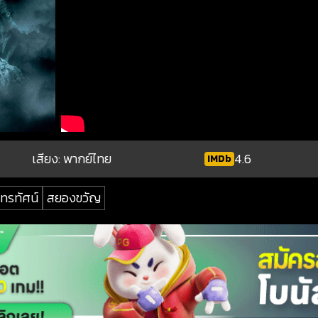
เสียง: พากย์ไทย
4.6
IMDb
ทรทัศน์
สยองขวัญ