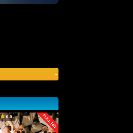
FULL HD
6.6