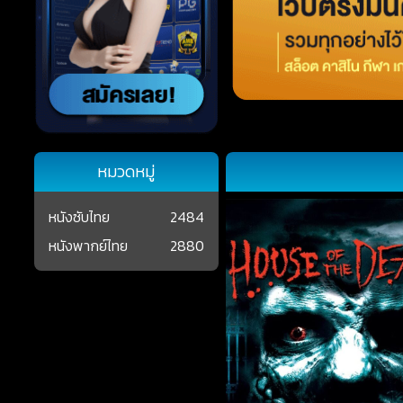
หมวดหมู่
หนังซับไทย
2484
หนังพากย์ไทย
2880