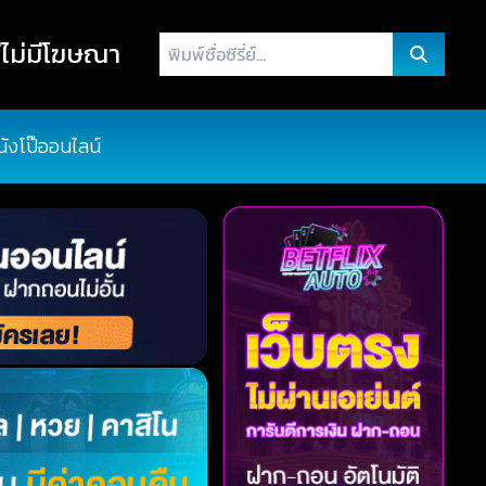
พิมพ์
ไม่มีโฆษณา
ชื่อ
ซี
รี่
นังโป๊ออนไลน์
ย์...