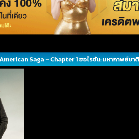
American Saga – Chapter 1 ฮอไรซัน: มหากาพย์ชาติอ