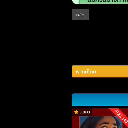
หลัก
FULL H
5.803