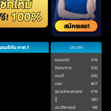
เมริกัน ภาค 1
ประเภท
ครอบครัว
476
จินตนาการ
520
ดนตรี
200
ตลก
1617
นิยายวิทยาศาสตร์
478
บู๊
1361
ประวัติศาสตร์
195