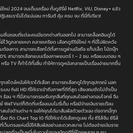
หม่ 2024 จนเต็มเครื่อง ทั้งดูซีรี่ย์ Netflix, ViU, Disney+ แล้ว
เราไม่ได้แน่นอน การันตี คุ้ม ครบ จบ ที่นี่ที่เดียว!
ามชื่นชอบที่แต่ละคนมีแตกต่างกันออกไป สามารถล็อคอินดูได้
ว้ดูคลายเหงา คลายเครียด เลือกดูซีรีย์ใหม่ ๆ ที่นี่ไม่ผิดหวัง
ามต้องการ สามารถเลือกได้ทั้งการดูผ่านมือถือ แท็ปเล็ต โน้ตบุ๊ก
พ 100% สามารถเลือกแบบเรื่องภาพยนตร์ 1 – 2 ชม. หรือแบบตอน ๆ
 TV ก็ทำได้ทั้งสิ้น ทำให้การดูหนังกลายเป็นเรื่องง่ายมากขึ้น
รวมทุกสไตล์หนังให้เราได้เลือก สามารถเลือกดูได้ทุกอุปกรณ์ นอก
 Full HD ที่ให้เราเข้าถึงภาพที่ดีที่สุด เสียงคมชัดไม่จำเป็น
สด ๆ ร้อน ๆ ที่นี่สามารถรองรับทุกสิ่งที่คุณสนใจอย่างตอบโจทย์ จึง
ย์ WeTVแต่ก็ติดที่เครื่องเมมโมรี่เต็ม หรือมีจ่ายเงินรายเดือน
่าสนใจด้านต่าง ๆ รอให้คุณได้มาสัมผัสด้วยตัวเอง ต่อจากนี้ทุก
ง ติด Chart Top 10 ที่มีให้เราได้เลือกดูเลย ทั้ง ซีรีส์จีน ซีรีส์
ที่เว็บตรงแห่งนี้มีให้สัมผัสอย่างสะดวกสบาย ไม่ต้องจ่ายเงินราย
่แปลกที่จะเป็นหนึ่งในดวงใจของนักดูซีรี่ย์ไทยหลาย ๆ คน