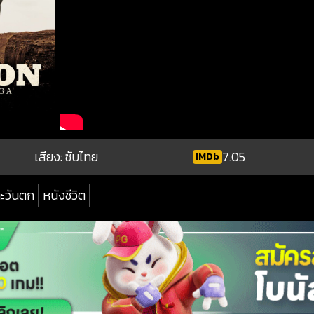
เสียง: ซับไทย
7.05
IMDb
ะวันตก
หนังชีวิต