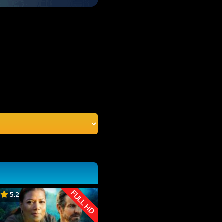
FULL HD
5.2