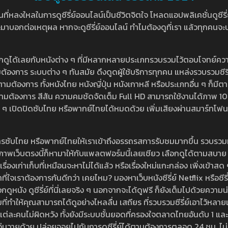
หลงใหลในการดูซีรี่ย์ออนไลน์เป็นชีวิตจิตใจ โหลดแอปพลิเคชั่นดูซีรี่ย์ใ
อกต่อเหตุผล หากจะดูซีรี่ย์ออนไลน์ ทำไมต้องดูที่เรา แล้วทุกคนจะปฏิเสธ
ลือกดูได้เลยกับหนังต่าง ๆ ที่มีหลากหลายประเภทรวบรวมไว้ตอบโจทย์คว
องการ ระบบต่าง ๆ ทันสมัย ดึงดูดผู้ใช้บริการทุกคน แหล่งรวบรวมซีรี่ย์ไ
ามต้องการ ทั้งหนังไทย หนังญี่ปุ่น หนังเกาหลี หรือประเภทอื่น ๆ ก็มีต
้เลยตามต้องการ สีสัน ความคมชัดจัดเต็ม Full HD สามารถใช้งานได้ภา
ปิดปิดซับไทย หรือพากย์ไทยได้หมดด้วย เพิ่มเสียงผ่านสมาร์ทโฟน หรือ
ที่มีบริการซับไทย หรือพากย์ไทยให้เราเข้าถึงอรรถรสการรับชมมากขึ้น รวบ
าพเว็บตรงนี้ก็หามาให้กับแพลตฟอร์มนี้เลยเชียว เลือกดูได้ตามสบาย ระบบ
งเรื่องเก่าเก็บที่เหมือนจะหาไม่ได้แล้ว หรือเรื่องใหม่แกะกล่อง เพิ่งเข้า
ี่ใจเราต้องการกันดีกว่า เคยไหม? มองหาเว็บหนังซีรี่ย์ Netflix หรือซีรี่
หนัง ดูซีรี่ย์ที่นี่เลยจริง ๆ นอกจากจะได้ดูฟรี ก็ยังเต็มไปด้วยความน
มที่ทำให้คุณสามารถได้ดูอย่างไหลลื่น เสถียร ที่รวบรวมซีรี่ย์เอาไว้หลายเรื่อ
องแต่ละคนไม่ผิดหวัง ทั้งยังมีระบบชั้นยอดที่ครองใจตลาดไทยอันดับ 1 และ
้วุ่นวายด้วย ปล่อยจอยไปกับการดูซีรี่ย์ได้ตามต้องการตลอด 24 ชม. ไม