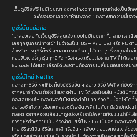
เว็บดูซีรี่ย์ฟรี ไม่มีโฆษณา domain.com หากคุณกำลังเป็นอีกคนที่
ละก็ขอบอกเลยว่า “ห้ามพลาด!” เพราะบทความนี้เราจะมาบ
ดูซีรี่ย์บนมือถือ
"มาลองเลยกับเว็บดูซีรีส์สุดเจ๋ง แบบไม่มีโฆษณากั้น สามารถเ
เลยทุกอุปกรณ์ทางเข้า ไม่ว่าจะเป็น IOS – Android หรือ PC ตามต้
สำหรับการดูซีรี่ย์ฟรี คุณสามารถเลือกดูได้เลยทุกเรื่องทุกสไตล์ต
คอมพิวเตอร์ทุกรุ่นทุกยี่ห้อ หรือใครจะเชื่อมต่อผ่าน TV ก็ได
Episode ได้หมด เลือกได้เลยตามต้องการ เปลี่ยนตอนเองสบาย ๆ เ
ดูซีรี่ย์ใหม่ Netflix
นอกจากซีรี่ย์ Netflix ก็ยังมีซีรี่ย์อื่น ๆ อย่าง ซีรี่ย์ WeTV 
จากสมาร์ทโฟน ก็ยังเชื่อมต่อผ่าน TV ได้เลยไหลลื่น หนังดีมีคุณภ
ต้องเสียเงินให้แพลตฟอร์มไหนอีกต่อไป ทุกเรื่องเว็บนี้จัดให้ได้ทั้
อย่ารอช้าที่จะมาเลือกแหล่งรชนี้เพลิดเพลินไปกับหนังใหม่หนังเก่าท
ตลอด อยากลองเปลี่ยนมาดูหนังฟรี เราไม่พลาดที่จะแนะนำให้เลือกดู
การดูซีรี่ย์จะกลายเป็นเรื่องง่าย.. ซีรี่ย์ Netflix เป็นอีกแพลตฟอร์
ไทย ซีรีส์ญี่ปุ่น ซีรีส์เกาหลี หรืออื่น ๆ เพียบ ตอบโจทย์สไตล์ข
เดือน ดูแล้วระบบทันสมัย รวดเร็ว ไม่ต้องดาวน์โหลดลงเครื่องให