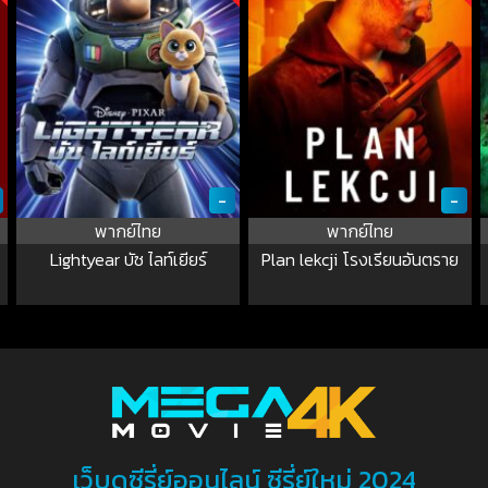
-
-
พากย์ไทย
พากย์ไทย
Lightyear บัซ ไลท์เยียร์
Plan lekcji โรงเรียนอันตราย
เว็บดูซีรี่ย์ออนไลน์ ซีรี่ย์ใหม่ 2024