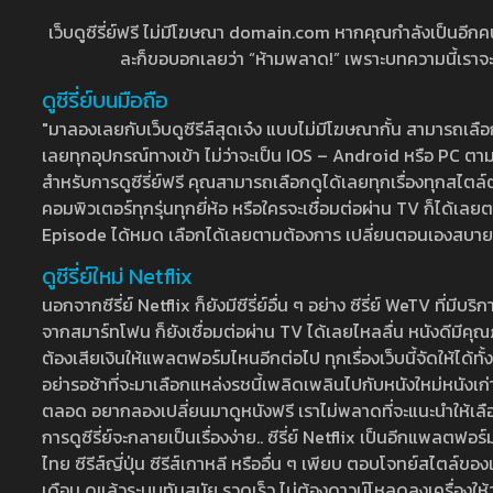
เว็บดูซีรี่ย์ฟรี ไม่มีโฆษณา domain.com หากคุณกำลังเป็นอีกคนที่
ละก็ขอบอกเลยว่า “ห้ามพลาด!” เพราะบทความนี้เราจะมาบ
ดูซีรี่ย์บนมือถือ
"มาลองเลยกับเว็บดูซีรีส์สุดเจ๋ง แบบไม่มีโฆษณากั้น สามารถเ
เลยทุกอุปกรณ์ทางเข้า ไม่ว่าจะเป็น IOS – Android หรือ PC ตามต้
สำหรับการดูซีรี่ย์ฟรี คุณสามารถเลือกดูได้เลยทุกเรื่องทุกสไตล์ต
คอมพิวเตอร์ทุกรุ่นทุกยี่ห้อ หรือใครจะเชื่อมต่อผ่าน TV ก็ได
Episode ได้หมด เลือกได้เลยตามต้องการ เปลี่ยนตอนเองสบาย ๆ เ
ดูซีรี่ย์ใหม่ Netflix
นอกจากซีรี่ย์ Netflix ก็ยังมีซีรี่ย์อื่น ๆ อย่าง ซีรี่ย์ WeTV 
จากสมาร์ทโฟน ก็ยังเชื่อมต่อผ่าน TV ได้เลยไหลลื่น หนังดีมีคุณภ
ต้องเสียเงินให้แพลตฟอร์มไหนอีกต่อไป ทุกเรื่องเว็บนี้จัดให้ได้ทั้
อย่ารอช้าที่จะมาเลือกแหล่งรชนี้เพลิดเพลินไปกับหนังใหม่หนังเก่าท
ตลอด อยากลองเปลี่ยนมาดูหนังฟรี เราไม่พลาดที่จะแนะนำให้เลือกดู
การดูซีรี่ย์จะกลายเป็นเรื่องง่าย.. ซีรี่ย์ Netflix เป็นอีกแพลตฟอร์
ไทย ซีรีส์ญี่ปุ่น ซีรีส์เกาหลี หรืออื่น ๆ เพียบ ตอบโจทย์สไตล์ข
เดือน ดูแล้วระบบทันสมัย รวดเร็ว ไม่ต้องดาวน์โหลดลงเครื่องให