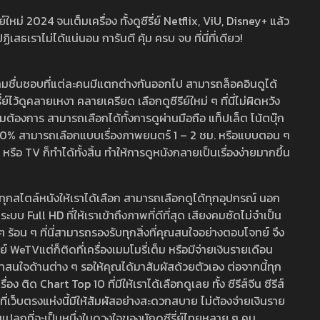
หม่ 2024 จนเต็มเครื่อง ทั้งดูซีรี่ย์ Netflix, ViU, Disney+ แล้ว
เราไม่ได้แน่นอน การันตี คุ้ม ครบ จบ ที่นี่ที่เดียว!
ามชื่นชอบที่แต่ละคนมีแตกต่างกันออกไป สามารถล็อคอินดูได้
ว้ดูคลายเหงา คลายเครียด เลือกดูซีรีย์ใหม่ ๆ ที่นี่ไม่ผิดหวัง
ามต้องการ สามารถเลือกได้ทั้งการดูผ่านมือถือ แท็ปเล็ต โน้ตบุ๊ก
พ 100% สามารถเลือกแบบเรื่องภาพยนตร์ 1 – 2 ชม. หรือแบบตอน ๆ
 TV ก็ทำได้ทั้งสิ้น ทำให้การดูหนังกลายเป็นเรื่องง่ายมากขึ้น
รวมทุกสไตล์หนังให้เราได้เลือก สามารถเลือกดูได้ทุกอุปกรณ์ นอก
 Full HD ที่ให้เราเข้าถึงภาพที่ดีที่สุด เสียงคมชัดไม่จำเป็น
สด ๆ ร้อน ๆ ที่นี่สามารถรองรับทุกสิ่งที่คุณสนใจอย่างตอบโจทย์ จึง
ย์ WeTVแต่ก็ติดที่เครื่องเมมโมรี่เต็ม หรือมีจ่ายเงินรายเดือน
่าสนใจด้านต่าง ๆ รอให้คุณได้มาสัมผัสด้วยตัวเอง ต่อจากนี้ทุก
ง ติด Chart Top 10 ที่มีให้เราได้เลือกดูเลย ทั้ง ซีรีส์จีน ซีรีส์
ที่เว็บตรงแห่งนี้มีให้สัมผัสอย่างสะดวกสบาย ไม่ต้องจ่ายเงินราย
่แปลกที่จะเป็นหนึ่งในดวงใจของนักดูซีรี่ย์ไทยหลาย ๆ คน