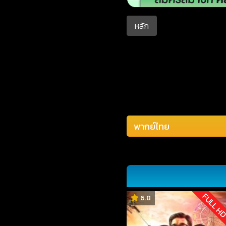
หลัก
FULL H
6.8