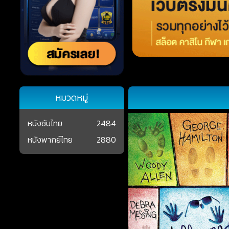
หมวดหมู่
หนังซับไทย
2484
หนังพากย์ไทย
2880