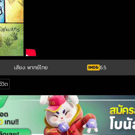
เสียง: พากย์ไทย
6.5
IMDb
ีวิต