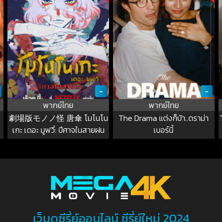
-
-
พากย์ไทย
พากย์ไทย
劇場版モノノ怪 唐傘 โมโนโน
The Drama แต่งก็บ้า..ดราม่า
เกะ เดอะ มูฟวี่: ปีศาจในสายฝน
เบอร์นี้
เว็บดูซีรี่ย์ออนไลน์ ซีรี่ย์ใหม่ 2024