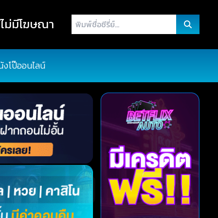
พิมพ์
ไม่มีโฆษณา
ชื่อ
ซี
รี่
นังโป๊ออนไลน์
ย์...