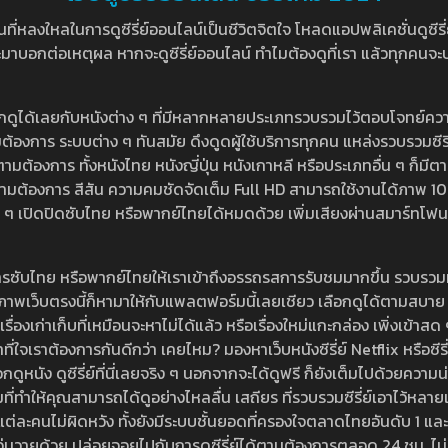
หลงใหลในการดูซีรี่ย์ออนไลน์เป็นชีวิตจิตใจ โหลดแอปพลิเคชั่นดูซีรี่ย์ใ
อกต่อเหตุผล หากจะดูซีรี่ย์ออนไลน์ ทำไมต้องดูที่เรา แล้วทุกคนจะปฏิเสธ
ลือกดูได้เลยกับหนังต่าง ๆ ที่มีหลากหลายประเภทรวบรวมไว้ตอบโจทย์คว
องการ ระบบต่าง ๆ ทันสมัย ดึงดูดผู้ใช้บริการทุกคน แหล่งรวบรวมซีรี่ย์ไ
ามต้องการ ทั้งหนังไทย หนังญี่ปุ่น หนังเกาหลี หรือประเภทอื่น ๆ ก็มีต
้เลยตามต้องการ สีสัน ความคมชัดจัดเต็ม Full HD สามารถใช้งานได้ภา
ปิดปิดซับไทย หรือพากย์ไทยได้หมดด้วย เพิ่มเสียงผ่านสมาร์ทโฟน หรือ
ที่มีบริการซับไทย หรือพากย์ไทยให้เราเข้าถึงอรรถรสการรับชมมากขึ้น รวบ
าพเว็บตรงนี้ก็หามาให้กับแพลตฟอร์มนี้เลยเชียว เลือกดูได้ตามสบาย ระบบ
งเรื่องเก่าเก็บที่เหมือนจะหาไม่ได้แล้ว หรือเรื่องใหม่แกะกล่อง เพิ่งเข้า
ี่ใจเราต้องการกันดีกว่า เคยไหม? มองหาเว็บหนังซีรี่ย์ Netflix หรือซีรี่
หนัง ดูซีรี่ย์ที่นี่เลยจริง ๆ นอกจากจะได้ดูฟรี ก็ยังเต็มไปด้วยความน
มที่ทำให้คุณสามารถได้ดูอย่างไหลลื่น เสถียร ที่รวบรวมซีรี่ย์เอาไว้หลายเรื่อ
องแต่ละคนไม่ผิดหวัง ทั้งยังมีระบบชั้นยอดที่ครองใจตลาดไทยอันดับ 1 และ
้วุ่นวายด้วย ปล่อยจอยไปกับการดูซีรี่ย์ได้ตามต้องการตลอด 24 ชม. ไม