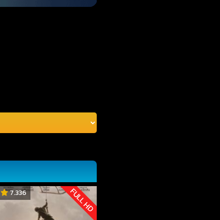
FULL HD
7.336