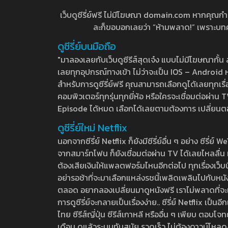
เว็บดูซีรี่ย์ฟรี ไม่มีโฆษณา domain.com หากคุณกำลัง
ละก็ขอบอกเลยว่า “ห้ามพลาด!” เพราะบทความ
ดูซีรี่ย์บนมือถือ
"มาลองเลยกับเว็บดูซีรีส์สุดเจ๋ง แบบไม่มีโฆษณากั
เลยทุกอุปกรณ์ทางเข้า ไม่ว่าจะเป็น IOS – Android หร
สำหรับการดูซีรี่ย์ฟรี คุณสามารถเลือกดูได้เลยทุกเรื
คอมพิวเตอร์ทุกรุ่นทุกยี่ห้อ หรือใครจะเชื่อมต่อผ
Episode ได้หมด เลือกได้เลยตามต้องการ เปลี่ยนตอนเ
ดูซีรี่ย์ใหม่ Netflix
นอกจากซีรี่ย์ Netflix ก็ยังมีซีรี่ย์อื่น ๆ อย่าง ซ
จากสมาร์ทโฟน ก็ยังเชื่อมต่อผ่าน TV ได้เลยไหลลื่น ห
ต้องเสียเงินให้แพลตฟอร์มไหนอีกต่อไป ทุกเรื่องเว็บนี้จ
อย่ารอช้าที่จะมาเลือกแหล่งรชนี้เพลิดเพลินไปกับหนังให
ตลอด อยากลองเปลี่ยนมาดูหนังฟรี เราไม่พลาดที่จะแนะน
การดูซีรี่ย์จะกลายเป็นเรื่องง่าย.. ซีรี่ย์ Netflix เป็
ไทย ซีรีส์ญี่ปุ่น ซีรีส์เกาหลี หรืออื่น ๆ เพียบ ตอ
เดือน ดูแล้วระบบทันสมัย รวดเร็ว ไม่ต้องดาวน์โหลด