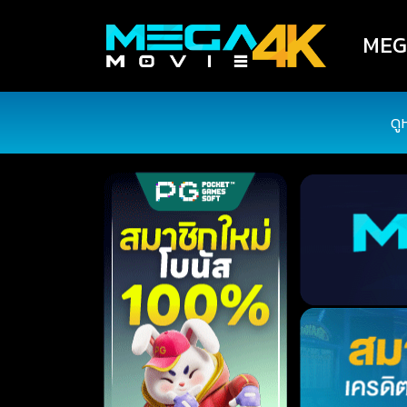
MEGA
ดู