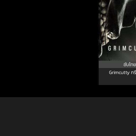
ซับไทย
Grimcutty ก