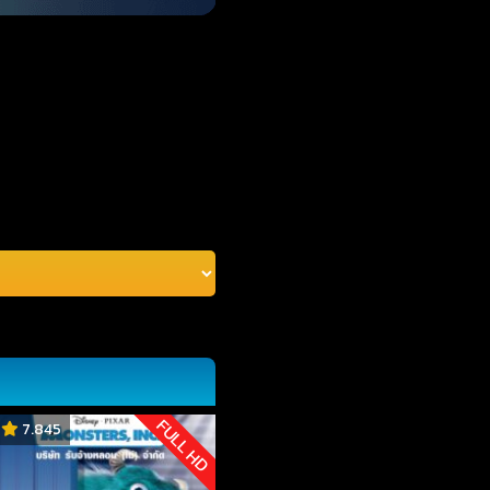
FULL HD
7.845