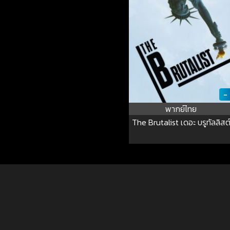
-
พากย์ไทย
The Brutalist เดอะ บรูทัลลิสต