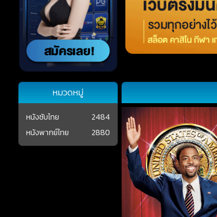
หมวดหมู่
หนังซับไทย
2484
หนังพากย์ไทย
2880