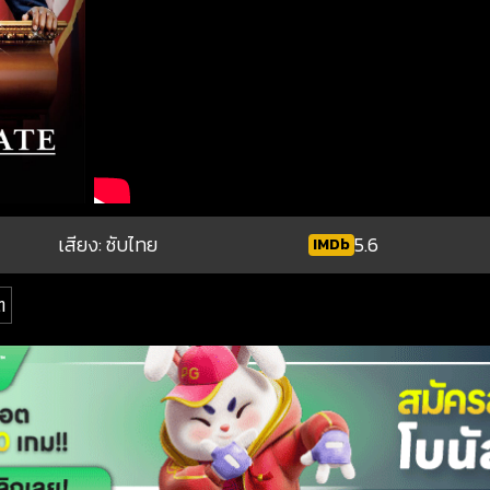
เสียง: ซับไทย
5.6
IMDb
ต