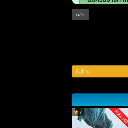
หลัก
FULL H
7