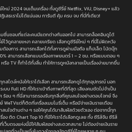
หม่ 2024 จนเต็มเครื่อง ทั้งดูซีรี่ย์ Netflix, ViU, Disney+ แล้ว
เราไม่ได้แน่นอน การันตี คุ้ม ครบ จบ ที่นี่ที่เดียว!
ามชื่นชอบที่แต่ละคนมีแตกต่างกันออกไป สามารถล็อคอินดูได้
ว้ดูคลายเหงา คลายเครียด เลือกดูซีรีย์ใหม่ ๆ ที่นี่ไม่ผิดหวัง
ามต้องการ สามารถเลือกได้ทั้งการดูผ่านมือถือ แท็ปเล็ต โน้ตบุ๊ก
พ 100% สามารถเลือกแบบเรื่องภาพยนตร์ 1 – 2 ชม. หรือแบบตอน ๆ
 TV ก็ทำได้ทั้งสิ้น ทำให้การดูหนังกลายเป็นเรื่องง่ายมากขึ้น
รวมทุกสไตล์หนังให้เราได้เลือก สามารถเลือกดูได้ทุกอุปกรณ์ นอก
 Full HD ที่ให้เราเข้าถึงภาพที่ดีที่สุด เสียงคมชัดไม่จำเป็น
สด ๆ ร้อน ๆ ที่นี่สามารถรองรับทุกสิ่งที่คุณสนใจอย่างตอบโจทย์ จึง
ย์ WeTVแต่ก็ติดที่เครื่องเมมโมรี่เต็ม หรือมีจ่ายเงินรายเดือน
่าสนใจด้านต่าง ๆ รอให้คุณได้มาสัมผัสด้วยตัวเอง ต่อจากนี้ทุก
ง ติด Chart Top 10 ที่มีให้เราได้เลือกดูเลย ทั้ง ซีรีส์จีน ซีรีส์
ที่เว็บตรงแห่งนี้มีให้สัมผัสอย่างสะดวกสบาย ไม่ต้องจ่ายเงินราย
่แปลกที่จะเป็นหนึ่งในดวงใจของนักดูซีรี่ย์ไทยหลาย ๆ คน