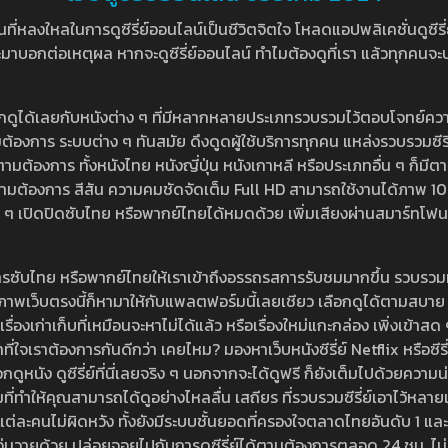
หลงใหลในการดูซีรี่ย์ออนไลน์เป็นชีวิตจิตใจ โหลดแอปพลิเคชั่นดูซีรี่ย์ใ
อกต่อเหตุผล หากจะดูซีรี่ย์ออนไลน์ ทำไมต้องดูที่เรา แล้วทุกคนจะปฏิเสธ
ลือกดูได้เลยกับหนังต่าง ๆ ที่มีหลากหลายประเภทรวบรวมไว้ตอบโจทย์คว
องการ ระบบต่าง ๆ ทันสมัย ดึงดูดผู้ใช้บริการทุกคน แหล่งรวบรวมซีรี่ย์ไ
ามต้องการ ทั้งหนังไทย หนังญี่ปุ่น หนังเกาหลี หรือประเภทอื่น ๆ ก็มีต
้เลยตามต้องการ สีสัน ความคมชัดจัดเต็ม Full HD สามารถใช้งานได้ภา
ปิดปิดซับไทย หรือพากย์ไทยได้หมดด้วย เพิ่มเสียงผ่านสมาร์ทโฟน หรือ
ที่มีบริการซับไทย หรือพากย์ไทยให้เราเข้าถึงอรรถรสการรับชมมากขึ้น รวบ
าพเว็บตรงนี้ก็หามาให้กับแพลตฟอร์มนี้เลยเชียว เลือกดูได้ตามสบาย ระบบ
งเรื่องเก่าเก็บที่เหมือนจะหาไม่ได้แล้ว หรือเรื่องใหม่แกะกล่อง เพิ่งเข้า
ี่ใจเราต้องการกันดีกว่า เคยไหม? มองหาเว็บหนังซีรี่ย์ Netflix หรือซีรี่
หนัง ดูซีรี่ย์ที่นี่เลยจริง ๆ นอกจากจะได้ดูฟรี ก็ยังเต็มไปด้วยความน
มที่ทำให้คุณสามารถได้ดูอย่างไหลลื่น เสถียร ที่รวบรวมซีรี่ย์เอาไว้หลายเรื่อ
องแต่ละคนไม่ผิดหวัง ทั้งยังมีระบบชั้นยอดที่ครองใจตลาดไทยอันดับ 1 และ
้วุ่นวายด้วย ปล่อยจอยไปกับการดูซีรี่ย์ได้ตามต้องการตลอด 24 ชม. ไม