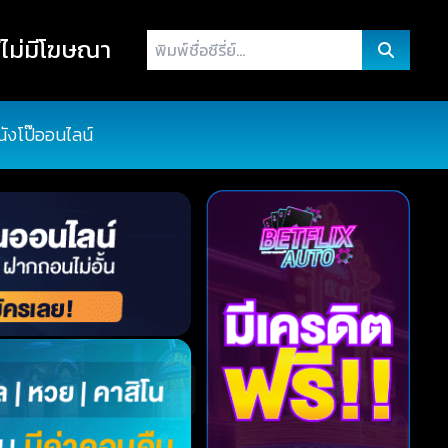
พิมพ์
ไม่มีโฆษณา
ชื่อ
ซี
รี่
นังโป๊ออนไลน์
ย์...