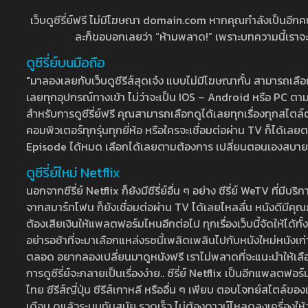
เว็บดูซีรี่ย์ฟรี ไม่มีโฆษณา domain.com หากคุณกำลังเป็นอีกคนที่
ละก็ขอบอกเลยว่า “ห้ามพลาด!” เพราะบทความนี้เราจะมาบ
ดูซีรี่ย์บนมือถือ
"มาลองเลยกับเว็บดูซีรีส์สุดเจ๋ง แบบไม่มีโฆษณากั้น สามารถเ
เลยทุกอุปกรณ์ทางเข้า ไม่ว่าจะเป็น IOS – Android หรือ PC ตามต้
สำหรับการดูซีรี่ย์ฟรี คุณสามารถเลือกดูได้เลยทุกเรื่องทุกสไตล์ต
คอมพิวเตอร์ทุกรุ่นทุกยี่ห้อ หรือใครจะเชื่อมต่อผ่าน TV ก็ได
Episode ได้หมด เลือกได้เลยตามต้องการ เปลี่ยนตอนเองสบาย ๆ เ
ดูซีรี่ย์ใหม่ Netflix
นอกจากซีรี่ย์ Netflix ก็ยังมีซีรี่ย์อื่น ๆ อย่าง ซีรี่ย์ WeTV 
จากสมาร์ทโฟน ก็ยังเชื่อมต่อผ่าน TV ได้เลยไหลลื่น หนังดีมีคุณภ
ต้องเสียเงินให้แพลตฟอร์มไหนอีกต่อไป ทุกเรื่องเว็บนี้จัดให้ได้ทั้
อย่ารอช้าที่จะมาเลือกแหล่งรชนี้เพลิดเพลินไปกับหนังใหม่หนังเก่าท
ตลอด อยากลองเปลี่ยนมาดูหนังฟรี เราไม่พลาดที่จะแนะนำให้เลือกดู
การดูซีรี่ย์จะกลายเป็นเรื่องง่าย.. ซีรี่ย์ Netflix เป็นอีกแพลตฟอร์
ไทย ซีรีส์ญี่ปุ่น ซีรีส์เกาหลี หรืออื่น ๆ เพียบ ตอบโจทย์สไตล์ข
เดือน ดูแล้วระบบทันสมัย รวดเร็ว ไม่ต้องดาวน์โหลดลงเครื่องให