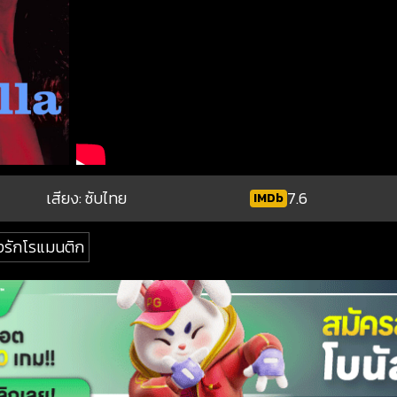
เสียง: ซับไทย
7.6
IMDb
งรักโรแมนติก