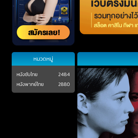
หมวดหมู่
หนังซับไทย
2484
หนังพากย์ไทย
2880