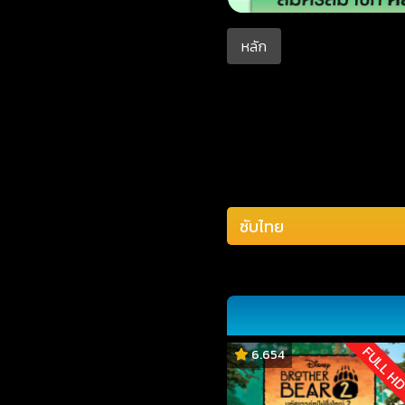
หลัก
FULL H
6.654