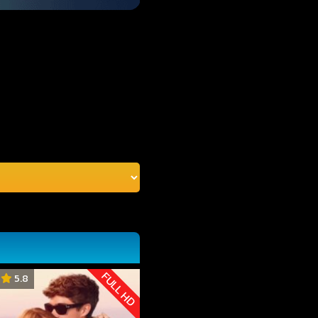
FULL HD
5.8