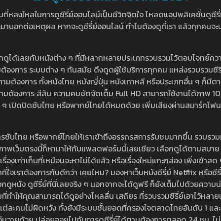
หลงใหลในการดูซีรี่ย์ออนไลน์เป็นชีวิตจิตใจ โหลดแอปพลิเคชั่นดูซีรี่ย์ใ
อกต่อเหตุผล หากจะดูซีรี่ย์ออนไลน์ ทำไมต้องดูที่เรา แล้วทุกคนจะปฏิเสธ
ลือกดูได้เลยกับหนังต่าง ๆ ที่มีหลากหลายประเภทรวบรวมไว้ตอบโจทย์คว
องการ ระบบต่าง ๆ ทันสมัย ดึงดูดผู้ใช้บริการทุกคน แหล่งรวบรวมซีรี่ย์ไ
ามต้องการ ทั้งหนังไทย หนังญี่ปุ่น หนังเกาหลี หรือประเภทอื่น ๆ ก็มีต
้เลยตามต้องการ สีสัน ความคมชัดจัดเต็ม Full HD สามารถใช้งานได้ภา
ปิดปิดซับไทย หรือพากย์ไทยได้หมดด้วย เพิ่มเสียงผ่านสมาร์ทโฟน หรือ
ที่มีบริการซับไทย หรือพากย์ไทยให้เราเข้าถึงอรรถรสการรับชมมากขึ้น รวบ
าพเว็บตรงนี้ก็หามาให้กับแพลตฟอร์มนี้เลยเชียว เลือกดูได้ตามสบาย ระบบ
งเรื่องเก่าเก็บที่เหมือนจะหาไม่ได้แล้ว หรือเรื่องใหม่แกะกล่อง เพิ่งเข้า
ี่ใจเราต้องการกันดีกว่า เคยไหม? มองหาเว็บหนังซีรี่ย์ Netflix หรือซีรี่
หนัง ดูซีรี่ย์ที่นี่เลยจริง ๆ นอกจากจะได้ดูฟรี ก็ยังเต็มไปด้วยความน
มที่ทำให้คุณสามารถได้ดูอย่างไหลลื่น เสถียร ที่รวบรวมซีรี่ย์เอาไว้หลายเรื่อ
องแต่ละคนไม่ผิดหวัง ทั้งยังมีระบบชั้นยอดที่ครองใจตลาดไทยอันดับ 1 และ
้วุ่นวายด้วย ปล่อยจอยไปกับการดูซีรี่ย์ได้ตามต้องการตลอด 24 ชม. ไม