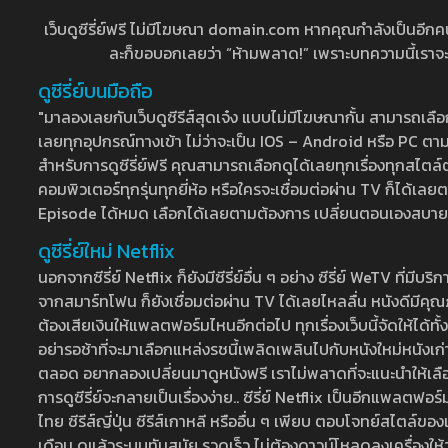
เว็บดูซีรี่ย์ฟรี ไม่มีโฆษณา domain.com หากคุณกำลังเป็นอีกคนที่
ละก็ขอบอกเลยว่า “ห้ามพลาด!” เพราะบทความนี้เราจะมาบ
ดูซีรี่ย์บนมือถือ
"มาลองเลยกับเว็บดูซีรีส์สุดเจ๋ง แบบไม่มีโฆษณากั้น สามารถเ
เลยทุกอุปกรณ์ทางเข้า ไม่ว่าจะเป็น IOS – Android หรือ PC ตามต้
สำหรับการดูซีรี่ย์ฟรี คุณสามารถเลือกดูได้เลยทุกเรื่องทุกสไตล์ต
คอมพิวเตอร์ทุกรุ่นทุกยี่ห้อ หรือใครจะเชื่อมต่อผ่าน TV ก็ได
Episode ได้หมด เลือกได้เลยตามต้องการ เปลี่ยนตอนเองสบาย ๆ เ
ดูซีรี่ย์ใหม่ Netflix
นอกจากซีรี่ย์ Netflix ก็ยังมีซีรี่ย์อื่น ๆ อย่าง ซีรี่ย์ WeTV 
จากสมาร์ทโฟน ก็ยังเชื่อมต่อผ่าน TV ได้เลยไหลลื่น หนังดีมีคุณภ
ต้องเสียเงินให้แพลตฟอร์มไหนอีกต่อไป ทุกเรื่องเว็บนี้จัดให้ได้ทั้
อย่ารอช้าที่จะมาเลือกแหล่งรชนี้เพลิดเพลินไปกับหนังใหม่หนังเก่าท
ตลอด อยากลองเปลี่ยนมาดูหนังฟรี เราไม่พลาดที่จะแนะนำให้เลือกดู
การดูซีรี่ย์จะกลายเป็นเรื่องง่าย.. ซีรี่ย์ Netflix เป็นอีกแพลตฟอร์
ไทย ซีรีส์ญี่ปุ่น ซีรีส์เกาหลี หรืออื่น ๆ เพียบ ตอบโจทย์สไตล์ข
เดือน ดูแล้วระบบทันสมัย รวดเร็ว ไม่ต้องดาวน์โหลดลงเครื่องให