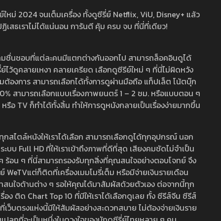
หม่ 2024 จนเต็มเครื่อง ทั้งดูซีรี่ย์ Netflix, ViU, Disney+ แล้ว
เราไม่ได้แน่นอน การันตี คุ้ม ครบ จบ ที่นี่ที่เดียว!
ามชื่นชอบที่แต่ละคนมีแตกต่างกันออกไป สามารถล็อคอินดูได้
ว้ดูคลายเหงา คลายเครียด เลือกดูซีรีย์ใหม่ ๆ ที่นี่ไม่ผิดหวัง
ามต้องการ สามารถเลือกได้ทั้งการดูผ่านมือถือ แท็ปเล็ต โน้ตบุ๊ก
พ 100% สามารถเลือกแบบเรื่องภาพยนตร์ 1 – 2 ชม. หรือแบบตอน ๆ
 TV ก็ทำได้ทั้งสิ้น ทำให้การดูหนังกลายเป็นเรื่องง่ายมากขึ้น
รวมทุกสไตล์หนังให้เราได้เลือก สามารถเลือกดูได้ทุกอุปกรณ์ นอก
 Full HD ที่ให้เราเข้าถึงภาพที่ดีที่สุด เสียงคมชัดไม่จำเป็น
สด ๆ ร้อน ๆ ที่นี่สามารถรองรับทุกสิ่งที่คุณสนใจอย่างตอบโจทย์ จึง
ย์ WeTVแต่ก็ติดที่เครื่องเมมโมรี่เต็ม หรือมีจ่ายเงินรายเดือน
่าสนใจด้านต่าง ๆ รอให้คุณได้มาสัมผัสด้วยตัวเอง ต่อจากนี้ทุก
ง ติด Chart Top 10 ที่มีให้เราได้เลือกดูเลย ทั้ง ซีรีส์จีน ซีรีส์
ที่เว็บตรงแห่งนี้มีให้สัมผัสอย่างสะดวกสบาย ไม่ต้องจ่ายเงินราย
่แปลกที่จะเป็นหนึ่งในดวงใจของนักดูซีรี่ย์ไทยหลาย ๆ คน