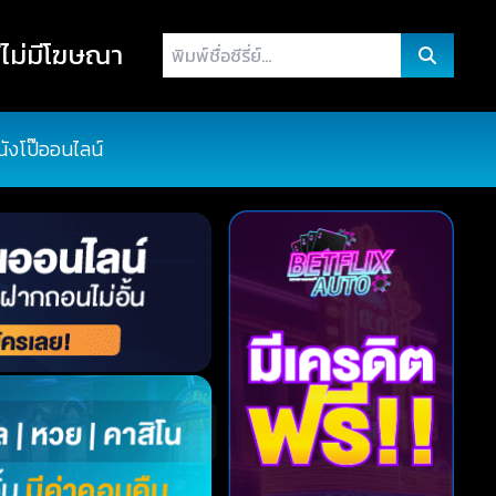
พิมพ์
ไม่มีโฆษณา
ชื่อ
ซี
รี่
นังโป๊ออนไลน์
ย์...