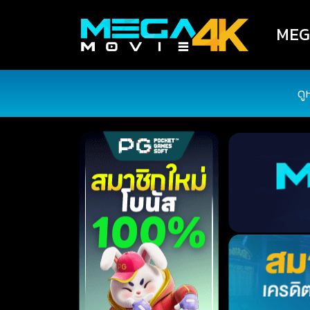
MEGA
ดู