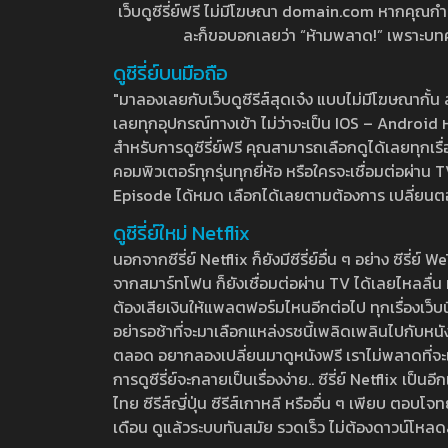
เว็บดูซีรี่ย์ฟรี ไม่มีโฆษณา domain.com หากคุณกำลัง
ละก็ขอบอกเลยว่า “ห้ามพลาด!” เพราะบทความ
ดูซีรี่ย์บนมือถือ
"มาลองเลยกับเว็บดูซีรีส์สุดเจ๋ง แบบไม่มีโฆษณากั
เลยทุกอุปกรณ์ทางเข้า ไม่ว่าจะเป็น IOS – Android หร
สำหรับการดูซีรี่ย์ฟรี คุณสามารถเลือกดูได้เลยทุกเรื
คอมพิวเตอร์ทุกรุ่นทุกยี่ห้อ หรือใครจะเชื่อมต่อผ
Episode ได้หมด เลือกได้เลยตามต้องการ เปลี่ยนตอนเ
ดูซีรี่ย์ใหม่ Netflix
นอกจากซีรี่ย์ Netflix ก็ยังมีซีรี่ย์อื่น ๆ อย่าง ซ
จากสมาร์ทโฟน ก็ยังเชื่อมต่อผ่าน TV ได้เลยไหลลื่น ห
ต้องเสียเงินให้แพลตฟอร์มไหนอีกต่อไป ทุกเรื่องเว็บนี้จ
อย่ารอช้าที่จะมาเลือกแหล่งรชนี้เพลิดเพลินไปกับหนังให
ตลอด อยากลองเปลี่ยนมาดูหนังฟรี เราไม่พลาดที่จะแนะน
การดูซีรี่ย์จะกลายเป็นเรื่องง่าย.. ซีรี่ย์ Netflix เป็
ไทย ซีรีส์ญี่ปุ่น ซีรีส์เกาหลี หรืออื่น ๆ เพียบ ตอ
เดือน ดูแล้วระบบทันสมัย รวดเร็ว ไม่ต้องดาวน์โหลด