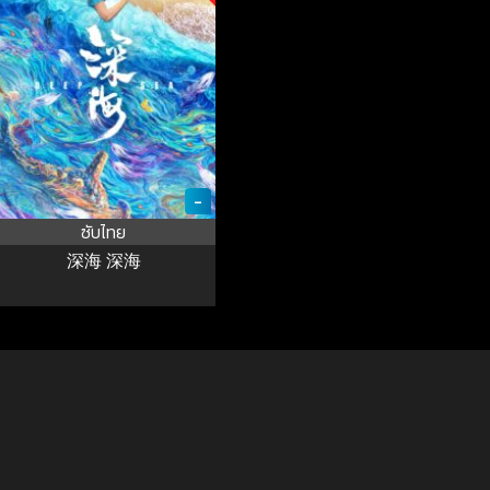
-
ซับไทย
深海 深海