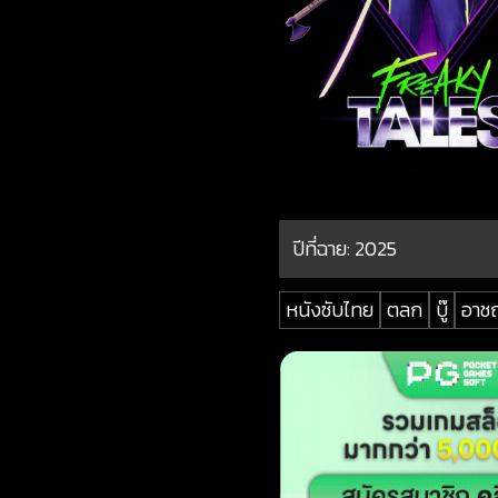
ปีที่ฉาย:
2025
หนังซับไทย
ตลก
บู๊
อาช