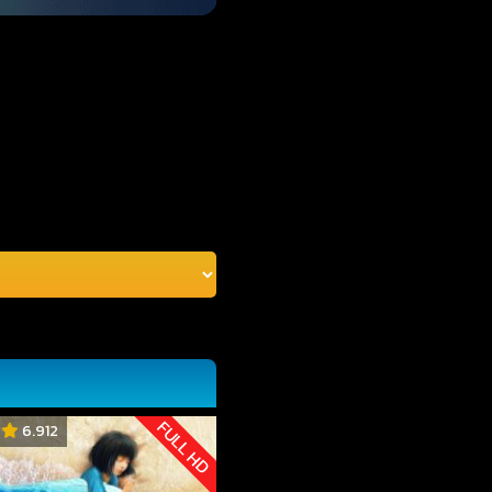
FULL HD
6.912