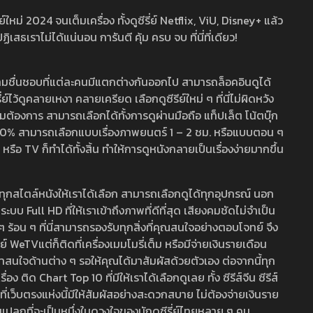
หม่ 2024 จนเต็มเครื่อง ทั้งดูซีรี่ย์ Netflix, ViU, Disney+ แล้ว
เราไม่ได้แน่นอน การันตี คุ้ม ครบ จบ ที่นี่ที่เดียว!
ามชื่นชอบที่แต่ละคนมีแตกต่างกันออกไป สามารถล็อคอินดูได้
ว้ดูคลายเหงา คลายเครียด เลือกดูซีรีย์ใหม่ ๆ ที่นี่ไม่ผิดหวัง
ามต้องการ สามารถเลือกได้ทั้งการดูผ่านมือถือ แท็ปเล็ต โน้ตบุ๊ก
พ 100% สามารถเลือกแบบเรื่องภาพยนตร์ 1 – 2 ชม. หรือแบบตอน ๆ
 TV ก็ทำได้ทั้งสิ้น ทำให้การดูหนังกลายเป็นเรื่องง่ายมากขึ้น
รวมทุกสไตล์หนังให้เราได้เลือก สามารถเลือกดูได้ทุกอุปกรณ์ นอก
 Full HD ที่ให้เราเข้าถึงภาพที่ดีที่สุด เสียงคมชัดไม่จำเป็น
สด ๆ ร้อน ๆ ที่นี่สามารถรองรับทุกสิ่งที่คุณสนใจอย่างตอบโจทย์ จึง
ย์ WeTVแต่ก็ติดที่เครื่องเมมโมรี่เต็ม หรือมีจ่ายเงินรายเดือน
่าสนใจด้านต่าง ๆ รอให้คุณได้มาสัมผัสด้วยตัวเอง ต่อจากนี้ทุก
ง ติด Chart Top 10 ที่มีให้เราได้เลือกดูเลย ทั้ง ซีรีส์จีน ซีรีส์
ที่เว็บตรงแห่งนี้มีให้สัมผัสอย่างสะดวกสบาย ไม่ต้องจ่ายเงินราย
่แปลกที่จะเป็นหนึ่งในดวงใจของนักดูซีรี่ย์ไทยหลาย ๆ คน