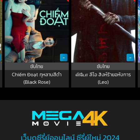
-
-
ซับไทย
ซับไทย
Chiếm Đoạt กุหลาบสีดำ
லியோ ลีโอ สิงห์ร้ายอหังการ
ะ
(Black Rose)
(Leo)
เว็บดูซีรี่ย์ออนไลน์ ซีรี่ย์ใหม่ 2024