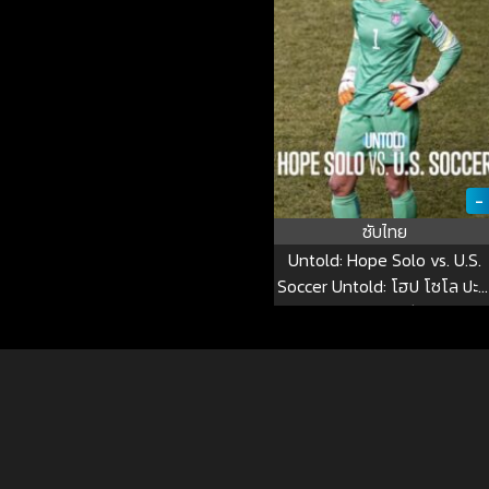
-
ซับไทย
Untold: Hope Solo vs. U.S.
Soccer Untold: โฮป โซโล ปะท
ฟุตบอลสหรัฐฯ