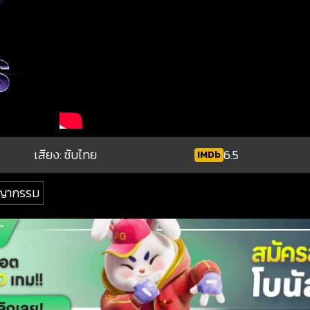
เสียง: ซับไทย
6.5
IMDb
ญากรรม