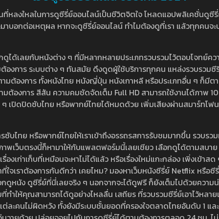
หลงใหลในการดูซีรี่ย์ออนไลน์เป็นชีวิตจิตใจ โหลดแอปพลิเคชั่นดูซีรี่ย์ใ
อกต่อเหตุผล หากจะดูซีรี่ย์ออนไลน์ ทำไมต้องดูที่เรา แล้วทุกคนจะปฏิเสธ
ลือกดูได้เลยกับหนังต่าง ๆ ที่มีหลากหลายประเภทรวบรวมไว้ตอบโจทย์คว
องการ ระบบต่าง ๆ ทันสมัย ดึงดูดผู้ใช้บริการทุกคน แหล่งรวบรวมซีรี่ย์ไ
ามต้องการ ทั้งหนังไทย หนังญี่ปุ่น หนังเกาหลี หรือประเภทอื่น ๆ ก็มีต
้เลยตามต้องการ สีสัน ความคมชัดจัดเต็ม Full HD สามารถใช้งานได้ภา
ปิดปิดซับไทย หรือพากย์ไทยได้หมดด้วย เพิ่มเสียงผ่านสมาร์ทโฟน หรือ
ที่มีบริการซับไทย หรือพากย์ไทยให้เราเข้าถึงอรรถรสการรับชมมากขึ้น รวบ
าพเว็บตรงนี้ก็หามาให้กับแพลตฟอร์มนี้เลยเชียว เลือกดูได้ตามสบาย ระบบ
งเรื่องเก่าเก็บที่เหมือนจะหาไม่ได้แล้ว หรือเรื่องใหม่แกะกล่อง เพิ่งเข้า
ี่ใจเราต้องการกันดีกว่า เคยไหม? มองหาเว็บหนังซีรี่ย์ Netflix หรือซีรี่
หนัง ดูซีรี่ย์ที่นี่เลยจริง ๆ นอกจากจะได้ดูฟรี ก็ยังเต็มไปด้วยความน
มที่ทำให้คุณสามารถได้ดูอย่างไหลลื่น เสถียร ที่รวบรวมซีรี่ย์เอาไว้หลายเรื่อ
องแต่ละคนไม่ผิดหวัง ทั้งยังมีระบบชั้นยอดที่ครองใจตลาดไทยอันดับ 1 และ
้วุ่นวายด้วย ปล่อยจอยไปกับการดูซีรี่ย์ได้ตามต้องการตลอด 24 ชม. ไม