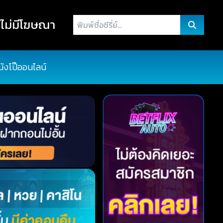
พิมพ์
ไม่มีโฆษณา
ชื่อ
ซี
รี่
นังโป๊ออนไลน์
ย์...