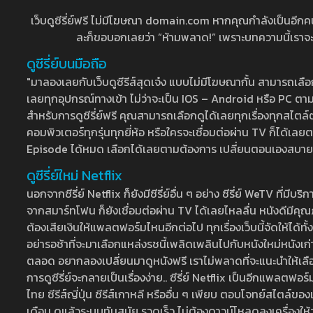
เว็บดูซีรี่ย์ฟรี ไม่มีโฆษณา domain.com หากคุณกำลังเป็นอีกคนที่
ละก็ขอบอกเลยว่า “ห้ามพลาด!” เพราะบทความนี้เราจะมาบ
ดูซีรี่ย์บนมือถือ
"มาลองเลยกับเว็บดูซีรีส์สุดเจ๋ง แบบไม่มีโฆษณากั้น สามารถเ
เลยทุกอุปกรณ์ทางเข้า ไม่ว่าจะเป็น IOS – Android หรือ PC ตามต้
สำหรับการดูซีรี่ย์ฟรี คุณสามารถเลือกดูได้เลยทุกเรื่องทุกสไตล์ต
คอมพิวเตอร์ทุกรุ่นทุกยี่ห้อ หรือใครจะเชื่อมต่อผ่าน TV ก็ได
Episode ได้หมด เลือกได้เลยตามต้องการ เปลี่ยนตอนเองสบาย ๆ เ
ดูซีรี่ย์ใหม่ Netflix
นอกจากซีรี่ย์ Netflix ก็ยังมีซีรี่ย์อื่น ๆ อย่าง ซีรี่ย์ WeTV 
จากสมาร์ทโฟน ก็ยังเชื่อมต่อผ่าน TV ได้เลยไหลลื่น หนังดีมีคุณภ
ต้องเสียเงินให้แพลตฟอร์มไหนอีกต่อไป ทุกเรื่องเว็บนี้จัดให้ได้ทั้
อย่ารอช้าที่จะมาเลือกแหล่งรชนี้เพลิดเพลินไปกับหนังใหม่หนังเก่าท
ตลอด อยากลองเปลี่ยนมาดูหนังฟรี เราไม่พลาดที่จะแนะนำให้เลือกดู
การดูซีรี่ย์จะกลายเป็นเรื่องง่าย.. ซีรี่ย์ Netflix เป็นอีกแพลตฟอร์
ไทย ซีรีส์ญี่ปุ่น ซีรีส์เกาหลี หรืออื่น ๆ เพียบ ตอบโจทย์สไตล์ข
เดือน ดูแล้วระบบทันสมัย รวดเร็ว ไม่ต้องดาวน์โหลดลงเครื่องให