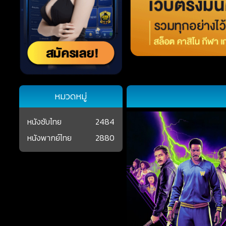
หมวดหมู่
หนังซับไทย
2484
หนังพากย์ไทย
2880