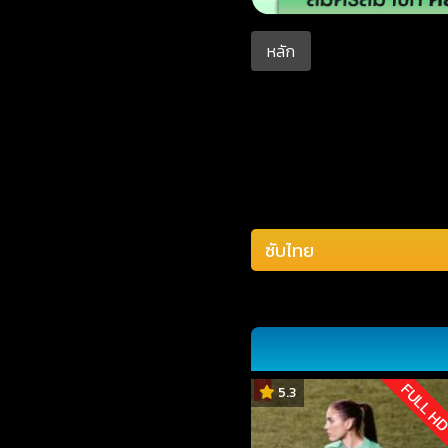
หลัก
FULL H
5.3