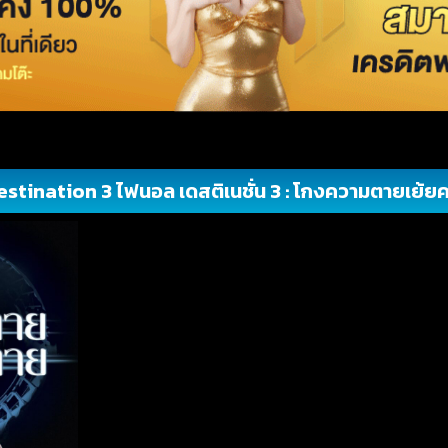
estination 3 ไฟนอล เดสติเนชั่น 3 : โกงความตายเย้