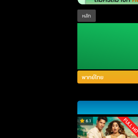
หลัก
FULL H
6.1