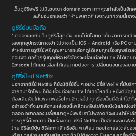
เว็บดูซีรี่ย์ฟรี ไม่มีโฆษณา domain.com หากคุณกำลังเป็นอีกคนที่
ละก็ขอบอกเลยว่า “ห้ามพลาด!” เพราะบทความนี้เราจะมาบ
ดูซีรี่ย์บนมือถือ
"มาลองเลยกับเว็บดูซีรีส์สุดเจ๋ง แบบไม่มีโฆษณากั้น สามารถเ
เลยทุกอุปกรณ์ทางเข้า ไม่ว่าจะเป็น IOS – Android หรือ PC ตามต้
สำหรับการดูซีรี่ย์ฟรี คุณสามารถเลือกดูได้เลยทุกเรื่องทุกสไตล์ต
คอมพิวเตอร์ทุกรุ่นทุกยี่ห้อ หรือใครจะเชื่อมต่อผ่าน TV ก็ได
Episode ได้หมด เลือกได้เลยตามต้องการ เปลี่ยนตอนเองสบาย ๆ เ
ดูซีรี่ย์ใหม่ Netflix
นอกจากซีรี่ย์ Netflix ก็ยังมีซีรี่ย์อื่น ๆ อย่าง ซีรี่ย์ WeTV 
จากสมาร์ทโฟน ก็ยังเชื่อมต่อผ่าน TV ได้เลยไหลลื่น หนังดีมีคุณภ
ต้องเสียเงินให้แพลตฟอร์มไหนอีกต่อไป ทุกเรื่องเว็บนี้จัดให้ได้ทั้
อย่ารอช้าที่จะมาเลือกแหล่งรชนี้เพลิดเพลินไปกับหนังใหม่หนังเก่าท
ตลอด อยากลองเปลี่ยนมาดูหนังฟรี เราไม่พลาดที่จะแนะนำให้เลือกดู
การดูซีรี่ย์จะกลายเป็นเรื่องง่าย.. ซีรี่ย์ Netflix เป็นอีกแพลตฟอร์
ไทย ซีรีส์ญี่ปุ่น ซีรีส์เกาหลี หรืออื่น ๆ เพียบ ตอบโจทย์สไตล์ข
เดือน ดูแล้วระบบทันสมัย รวดเร็ว ไม่ต้องดาวน์โหลดลงเครื่องให