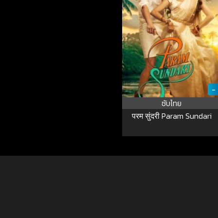
-
ซับไทย
परम सुंदरी Param Sundari