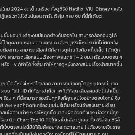
หม่ 2024 จนเต็มเครื่อง ทั้งดูซีรี่ย์ Netflix, ViU, Disney+ แล้ว
เราไม่ได้แน่นอน การันตี คุ้ม ครบ จบ ที่นี่ที่เดียว!
ามชื่นชอบที่แต่ละคนมีแตกต่างกันออกไป สามารถล็อคอินดูได้
ว้ดูคลายเหงา คลายเครียด เลือกดูซีรีย์ใหม่ ๆ ที่นี่ไม่ผิดหวัง
ามต้องการ สามารถเลือกได้ทั้งการดูผ่านมือถือ แท็ปเล็ต โน้ตบุ๊ก
พ 100% สามารถเลือกแบบเรื่องภาพยนตร์ 1 – 2 ชม. หรือแบบตอน ๆ
 TV ก็ทำได้ทั้งสิ้น ทำให้การดูหนังกลายเป็นเรื่องง่ายมากขึ้น
รวมทุกสไตล์หนังให้เราได้เลือก สามารถเลือกดูได้ทุกอุปกรณ์ นอก
 Full HD ที่ให้เราเข้าถึงภาพที่ดีที่สุด เสียงคมชัดไม่จำเป็น
สด ๆ ร้อน ๆ ที่นี่สามารถรองรับทุกสิ่งที่คุณสนใจอย่างตอบโจทย์ จึง
ย์ WeTVแต่ก็ติดที่เครื่องเมมโมรี่เต็ม หรือมีจ่ายเงินรายเดือน
่าสนใจด้านต่าง ๆ รอให้คุณได้มาสัมผัสด้วยตัวเอง ต่อจากนี้ทุก
ง ติด Chart Top 10 ที่มีให้เราได้เลือกดูเลย ทั้ง ซีรีส์จีน ซีรีส์
ที่เว็บตรงแห่งนี้มีให้สัมผัสอย่างสะดวกสบาย ไม่ต้องจ่ายเงินราย
่แปลกที่จะเป็นหนึ่งในดวงใจของนักดูซีรี่ย์ไทยหลาย ๆ คน