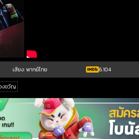
เสียง: พากย์ไทย
6.104
IMDb
องขวัญ