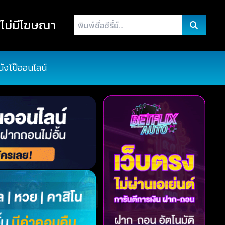
พิมพ์
ไม่มีโฆษณา
ชื่อ
ซี
รี่
นังโป๊ออนไลน์
ย์...