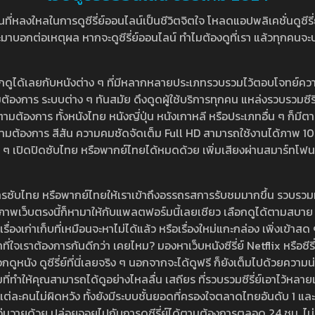
หลงใหลในการดูซีรี่ย์ออนไลน์เป็นชีวิตจิตใจ โหลดแอปพลิเคชั่นดูซีรี่ย์ใ
อกต่อเหตุผล หากจะดูซีรี่ย์ออนไลน์ ทำไมต้องดูที่เรา แล้วทุกคนจะปฏิเสธ
ลือกดูได้เลยกับหนังต่าง ๆ ที่มีหลากหลายประเภทรวบรวมไว้ตอบโจทย์คว
องการ ระบบต่าง ๆ ทันสมัย ดึงดูดผู้ใช้บริการทุกคน แหล่งรวบรวมซีรี่ย์ไ
ามต้องการ ทั้งหนังไทย หนังญี่ปุ่น หนังเกาหลี หรือประเภทอื่น ๆ ก็มีต
้เลยตามต้องการ สีสัน ความคมชัดจัดเต็ม Full HD สามารถใช้งานได้ภา
ปิดปิดซับไทย หรือพากย์ไทยได้หมดด้วย เพิ่มเสียงผ่านสมาร์ทโฟน หรือ
ที่มีบริการซับไทย หรือพากย์ไทยให้เราเข้าถึงอรรถรสการรับชมมากขึ้น รวบ
าพเว็บตรงนี้ก็หามาให้กับแพลตฟอร์มนี้เลยเชียว เลือกดูได้ตามสบาย ระบบ
งเรื่องเก่าเก็บที่เหมือนจะหาไม่ได้แล้ว หรือเรื่องใหม่แกะกล่อง เพิ่งเข้า
ี่ใจเราต้องการกันดีกว่า เคยไหม? มองหาเว็บหนังซีรี่ย์ Netflix หรือซีรี่
หนัง ดูซีรี่ย์ที่นี่เลยจริง ๆ นอกจากจะได้ดูฟรี ก็ยังเต็มไปด้วยความน
มที่ทำให้คุณสามารถได้ดูอย่างไหลลื่น เสถียร ที่รวบรวมซีรี่ย์เอาไว้หลายเรื่อ
องแต่ละคนไม่ผิดหวัง ทั้งยังมีระบบชั้นยอดที่ครองใจตลาดไทยอันดับ 1 และ
้วุ่นวายด้วย ปล่อยจอยไปกับการดูซีรี่ย์ได้ตามต้องการตลอด 24 ชม. ไม