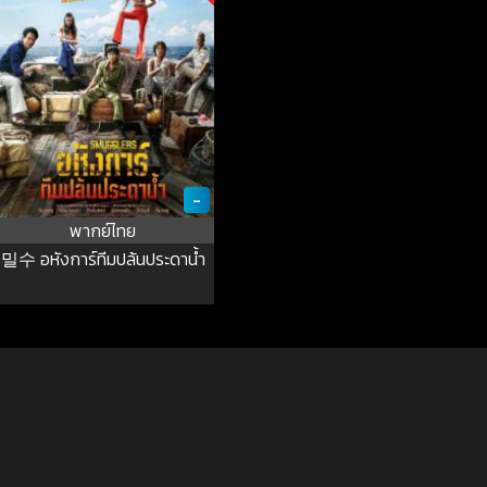
-
พากย์ไทย
밀수 อหังการ์ทีมปล้นประดาน้ำ