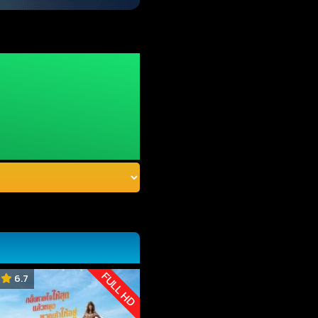
FULL HD
6.7