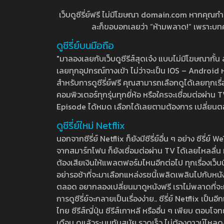
เว็บดูซีรี่ย์ฟรี ไม่มีโฆษณา domain.com หากคุณกำลัง
ละก็ขอบอกเลยว่า “ห้ามพลาด!” เพราะบทความ
ดูซีรี่ย์บนมือถือ
"มาลองเลยกับเว็บดูซีรีส์สุดเจ๋ง แบบไม่มีโฆษณากั
เลยทุกอุปกรณ์ทางเข้า ไม่ว่าจะเป็น IOS – Android หร
สำหรับการดูซีรี่ย์ฟรี คุณสามารถเลือกดูได้เลยทุกเรื
คอมพิวเตอร์ทุกรุ่นทุกยี่ห้อ หรือใครจะเชื่อมต่อผ
Episode ได้หมด เลือกได้เลยตามต้องการ เปลี่ยนตอนเ
ดูซีรี่ย์ใหม่ Netflix
นอกจากซีรี่ย์ Netflix ก็ยังมีซีรี่ย์อื่น ๆ อย่าง ซ
จากสมาร์ทโฟน ก็ยังเชื่อมต่อผ่าน TV ได้เลยไหลลื่น ห
ต้องเสียเงินให้แพลตฟอร์มไหนอีกต่อไป ทุกเรื่องเว็บนี้จ
อย่ารอช้าที่จะมาเลือกแหล่งรชนี้เพลิดเพลินไปกับหนังให
ตลอด อยากลองเปลี่ยนมาดูหนังฟรี เราไม่พลาดที่จะแนะน
การดูซีรี่ย์จะกลายเป็นเรื่องง่าย.. ซีรี่ย์ Netflix เป็
ไทย ซีรีส์ญี่ปุ่น ซีรีส์เกาหลี หรืออื่น ๆ เพียบ ตอ
เดือน ดูแล้วระบบทันสมัย รวดเร็ว ไม่ต้องดาวน์โหลด