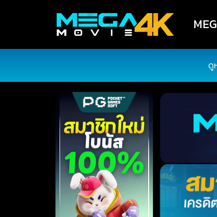
MEGA
ดู