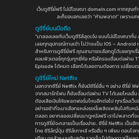
เว็บดูซีรี่ย์ฟรี ไม่มีโฆษณา domain.com หากคุณกำลัง
ละก็ขอบอกเลยว่า “ห้ามพลาด!” เพราะบทความ
ดูซีรี่ย์บนมือถือ
"มาลองเลยกับเว็บดูซีรีส์สุดเจ๋ง แบบไม่มีโฆษณากั
เลยทุกอุปกรณ์ทางเข้า ไม่ว่าจะเป็น IOS – Android หร
สำหรับการดูซีรี่ย์ฟรี คุณสามารถเลือกดูได้เลยทุกเรื
คอมพิวเตอร์ทุกรุ่นทุกยี่ห้อ หรือใครจะเชื่อมต่อผ
Episode ได้หมด เลือกได้เลยตามต้องการ เปลี่ยนตอนเ
ดูซีรี่ย์ใหม่ Netflix
นอกจากซีรี่ย์ Netflix ก็ยังมีซีรี่ย์อื่น ๆ อย่าง ซ
จากสมาร์ทโฟน ก็ยังเชื่อมต่อผ่าน TV ได้เลยไหลลื่น ห
ต้องเสียเงินให้แพลตฟอร์มไหนอีกต่อไป ทุกเรื่องเว็บนี้จ
อย่ารอช้าที่จะมาเลือกแหล่งรชนี้เพลิดเพลินไปกับหนังให
ตลอด อยากลองเปลี่ยนมาดูหนังฟรี เราไม่พลาดที่จะแนะน
การดูซีรี่ย์จะกลายเป็นเรื่องง่าย.. ซีรี่ย์ Netflix เป็
ไทย ซีรีส์ญี่ปุ่น ซีรีส์เกาหลี หรืออื่น ๆ เพียบ ตอ
เดือน ดูแล้วระบบทันสมัย รวดเร็ว ไม่ต้องดาวน์โหลด