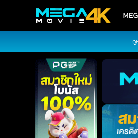
MEGA
ดู