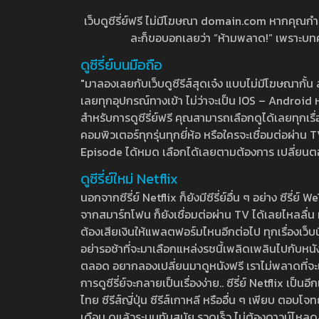
เว็บดูซีรี่ย์ฟรี ไม่มีโฆษณา domain.com หากคุณกำลัง
ละก็ขอบอกเลยว่า “ห้ามพลาด!” เพราะบทความ
ดูซีรี่ย์บนมือถือ
"มาลองเลยกับเว็บดูซีรีส์สุดเจ๋ง แบบไม่มีโฆษณากั
เลยทุกอุปกรณ์ทางเข้า ไม่ว่าจะเป็น IOS – Android หร
สำหรับการดูซีรี่ย์ฟรี คุณสามารถเลือกดูได้เลยทุกเรื
คอมพิวเตอร์ทุกรุ่นทุกยี่ห้อ หรือใครจะเชื่อมต่อผ
Episode ได้หมด เลือกได้เลยตามต้องการ เปลี่ยนตอนเ
ดูซีรี่ย์ใหม่ Netflix
นอกจากซีรี่ย์ Netflix ก็ยังมีซีรี่ย์อื่น ๆ อย่าง ซ
จากสมาร์ทโฟน ก็ยังเชื่อมต่อผ่าน TV ได้เลยไหลลื่น ห
ต้องเสียเงินให้แพลตฟอร์มไหนอีกต่อไป ทุกเรื่องเว็บนี้จ
อย่ารอช้าที่จะมาเลือกแหล่งรชนี้เพลิดเพลินไปกับหนังให
ตลอด อยากลองเปลี่ยนมาดูหนังฟรี เราไม่พลาดที่จะแนะน
การดูซีรี่ย์จะกลายเป็นเรื่องง่าย.. ซีรี่ย์ Netflix เป็
ไทย ซีรีส์ญี่ปุ่น ซีรีส์เกาหลี หรืออื่น ๆ เพียบ ตอ
เดือน ดูแล้วระบบทันสมัย รวดเร็ว ไม่ต้องดาวน์โหลด