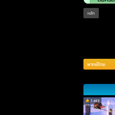
หลัก
7.463