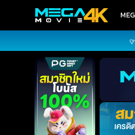
MEGA
ดู